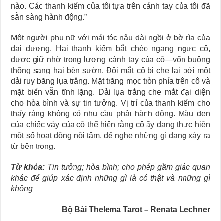
nào. Các thanh kiếm của tôi tựa trên cánh tay của tôi đã
sẵn sàng hành động.”
Một người phụ nữ với mái tóc nâu dài ngồi ở bờ rìa của
đại dương. Hai thanh kiếm bắt chéo ngang ngực cô,
được giữ nhờ trọng lượng cánh tay của cô—vốn buông
thõng sang hai bên sườn. Đôi mắt cô bị che lại bởi một
dải ruy băng lụa trắng. Mặt trăng mọc tròn phía trên cô và
mặt biển vẫn tĩnh lặng. Dải lụa trắng che mắt đại diện
cho hòa bình và sự tin tưởng. Vị trí của thanh kiếm cho
thấy rằng không có nhu cầu phải hành động. Màu đen
của chiếc váy của cô thể hiện rằng cô ấy đang thực hiện
một số hoạt động nội tâm, để nghe những gì đang xảy ra
từ bên trong.
Từ khóa:
Tin tưởng; hòa bình; cho phép gầm giác quan
khác để giúp xác định những gì là có thật và những gì
không
Bộ Bài Thelema Tarot – Renata Lechner