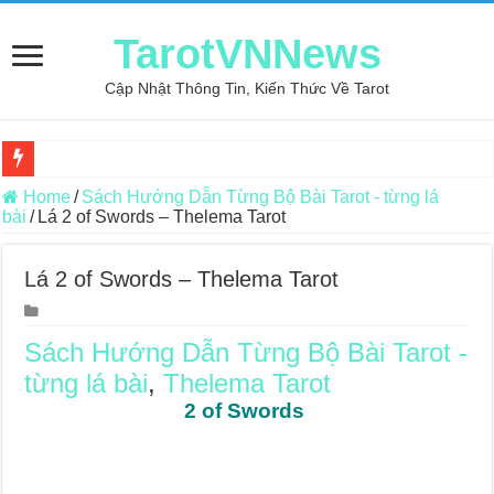
TarotVNNews
Cập Nhật Thông Tin, Kiến Thức Về Tarot
Review may áo thun tại xưởng may Dony
Home
/
Sách Hướng Dẫn Từng Bộ Bài Tarot - từng lá
bài
/
Lá 2 of Swords – Thelema Tarot
Top 5 Cuốn Sách Hướng Dẫn Đọc Bài Tarot Bằng Tiếng Việt
Konxari Cards – Trải Nghiệm Kết Nối Với Thế Giới Tâm Linh
Lá 2 of Swords – Thelema Tarot
Querent Tìm Đến Nhiều Tarot Reader Nhưng Không Thấy Thỏa Mã
Journey Of Love Oracle – Lá Số 70: Heaven
Sách Hướng Dẫn Từng Bộ Bài Tarot -
từng lá bài
,
Thelema Tarot
Journey Of Love Oracle – Lá Số 69: Contemplation
2 of Swords
Journey Of Love Oracle – Lá Số 68: Drop Into Your Heart
Journey Of Love Oracle – Lá Số 67: The Swan