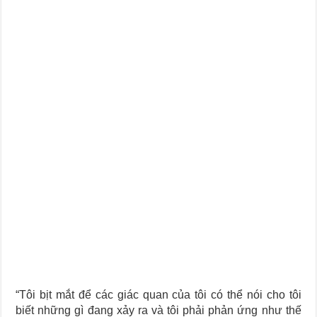
Journey Of Love Oracle – Lá Số 66: Coming Together
Journey Of Love Oracle – Lá Số 65: The Breaking
“Tôi bịt mắt để các giác quan của tôi có thể nói cho tôi
biết những gì đang xảy ra và tôi phải phản ứng như thế