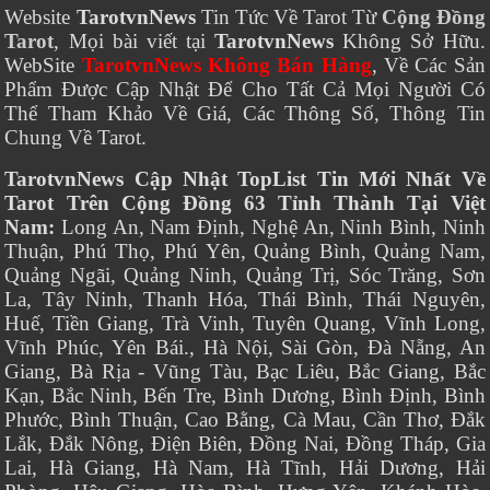
Website
TarotvnNews
Tin Tức Về Tarot Từ
Cộng Đồng
Tarot
, Mọi bài viết tại
TarotvnNews
Không Sở Hữu.
WebSite
TarotvnNews Không Bán Hàng
, Về Các Sản
Phẩm Được Cập Nhật Để Cho Tất Cả Mọi Người Có
Thể Tham Khảo Về Giá, Các Thông Số, Thông Tin
Chung Về Tarot.
TarotvnNews Cập Nhật TopList Tin Mới Nhất Về
Tarot Trên Cộng Đồng 63 Tỉnh Thành Tại Việt
Nam:
Long An, Nam Định, Nghệ An, Ninh Bình, Ninh
Thuận, Phú Thọ, Phú Yên, Quảng Bình, Quảng Nam,
Quảng Ngãi, Quảng Ninh, Quảng Trị, Sóc Trăng, Sơn
La, Tây Ninh, Thanh Hóa, Thái Bình, Thái Nguyên,
Huế, Tiền Giang, Trà Vinh, Tuyên Quang, Vĩnh Long,
Vĩnh Phúc, Yên Bái., Hà Nội, Sài Gòn, Đà Nẵng, An
Giang, Bà Rịa - Vũng Tàu, Bạc Liêu, Bắc Giang, Bắc
Kạn, Bắc Ninh, Bến Tre, Bình Dương, Bình Định, Bình
Phước, Bình Thuận, Cao Bằng, Cà Mau, Cần Thơ, Đắk
Lắk, Đắk Nông, Điện Biên, Đồng Nai, Đồng Tháp, Gia
Lai, Hà Giang, Hà Nam, Hà Tĩnh, Hải Dương, Hải