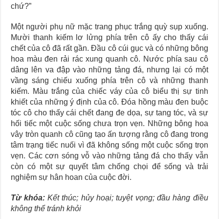
chứ?”
Một người phụ nữ mặc trang phục trắng quỳ sụp xuống.
Mười thanh kiếm lơ lửng phía trên cô ấy cho thấy cái
chết của cô đã rất gần. Đầu cô cúi gục và có những bông
hoa màu đen rải rác xung quanh cô. Nước phía sau cô
dâng lên va đập vào những tảng đá, nhưng lại có một
vầng sáng chiếu xuống phía trên cô và những thanh
kiếm. Màu trắng của chiếc váy của cô biểu thị sự tinh
khiết của những ý định của cô. Đóa hồng màu đen buộc
tóc cô cho thấy cái chết đang đe dọa, sự tang tóc, và sự
hối tiếc một cuộc sống chưa trọn vẹn. Những bông hoa
vây tròn quanh cô cũng tạo ấn tượng rằng cô đang trong
tâm trạng tiếc nuối vì đã không sống một cuộc sống trọn
vẹn. Các cơn sóng vỗ vào những tảng đá cho thấy vẫn
còn có một sự quyết tâm chống chọi để sống và trải
nghiệm sự hân hoan của cuộc đời.
Từ khóa:
Kết thúc; hủy hoại; tuyệt vọng; đầu hàng điều
không thể tránh khỏi