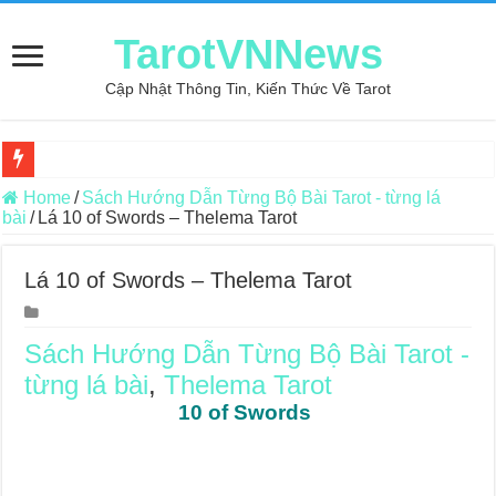
TarotVNNews
Cập Nhật Thông Tin, Kiến Thức Về Tarot
Review may áo thun tại xưởng may Dony
Home
/
Sách Hướng Dẫn Từng Bộ Bài Tarot - từng lá
bài
/
Lá 10 of Swords – Thelema Tarot
Top 5 Cuốn Sách Hướng Dẫn Đọc Bài Tarot Bằng Tiếng Việt
Konxari Cards – Trải Nghiệm Kết Nối Với Thế Giới Tâm Linh
Lá 10 of Swords – Thelema Tarot
Querent Tìm Đến Nhiều Tarot Reader Nhưng Không Thấy Thỏa Mã
Journey Of Love Oracle – Lá Số 70: Heaven
Sách Hướng Dẫn Từng Bộ Bài Tarot -
từng lá bài
,
Thelema Tarot
Journey Of Love Oracle – Lá Số 69: Contemplation
10 of Swords
Journey Of Love Oracle – Lá Số 68: Drop Into Your Heart
Journey Of Love Oracle – Lá Số 67: The Swan