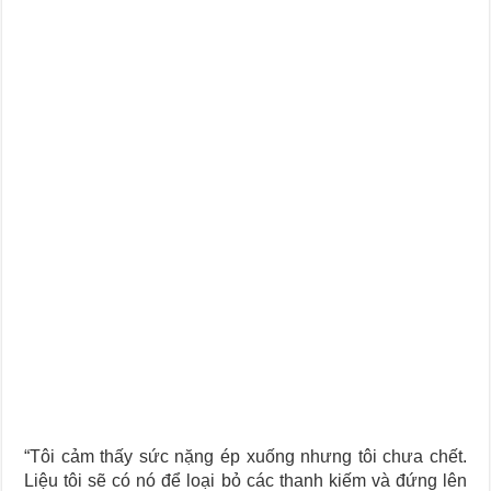
Journey Of Love Oracle – Lá Số 66: Coming Together
Journey Of Love Oracle – Lá Số 65: The Breaking
“Tôi cảm thấy sức nặng ép xuống nhưng tôi chưa chết.
Liệu tôi sẽ có nó để loại bỏ các thanh kiếm và đứng lên