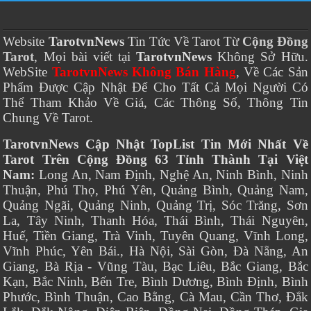
Website
TarotvnNews
Tin Tức Về Tarot Từ
Cộng Đồng
Tarot
, Mọi bài viết tại
TarotvnNews
Không Sở Hữu.
WebSite
TarotvnNews Không Bán Hàng
, Về Các Sản
Phẩm Được Cập Nhật Để Cho Tất Cả Mọi Người Có
Thể Tham Khảo Về Giá, Các Thông Số, Thông Tin
Chung Về Tarot.
TarotvnNews Cập Nhật TopList Tin Mới Nhất Về
Tarot Trên Cộng Đồng 63 Tỉnh Thành Tại Việt
Nam:
Long An, Nam Định, Nghệ An, Ninh Bình, Ninh
Thuận, Phú Thọ, Phú Yên, Quảng Bình, Quảng Nam,
Quảng Ngãi, Quảng Ninh, Quảng Trị, Sóc Trăng, Sơn
La, Tây Ninh, Thanh Hóa, Thái Bình, Thái Nguyên,
Huế, Tiền Giang, Trà Vinh, Tuyên Quang, Vĩnh Long,
Vĩnh Phúc, Yên Bái., Hà Nội, Sài Gòn, Đà Nẵng, An
Giang, Bà Rịa - Vũng Tàu, Bạc Liêu, Bắc Giang, Bắc
Kạn, Bắc Ninh, Bến Tre, Bình Dương, Bình Định, Bình
Phước, Bình Thuận, Cao Bằng, Cà Mau, Cần Thơ, Đắk