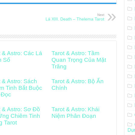
Next
Lá XIII. Death – Thelema Tarot
t & Astro: Các Lá
Tarot & Astro: Tầm
h Số
Quan Trọng Của Mặt
Trăng
t & Astro: Sách
Tarot & Astro: Bộ Ẩn
m Tinh Bắt Buộc
Chính
 Đọc
t & Astro: Sơ Đồ
Tarot & Astro: Khái
Ứng Chiêm Tinh
Niệm Phân Đoạn
g Tarot
Dụ