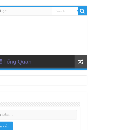
 Học
Tổng Quan