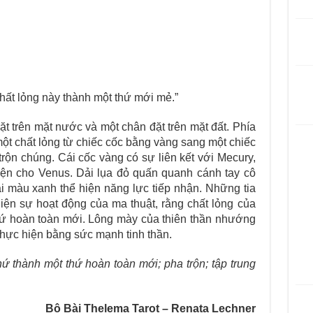
 chất lỏng này thành một thứ mới mẻ.”
ặt trên mặt nước và một chân đặt trên mặt đất. Phía
một chất lỏng từ chiếc cốc bằng vàng sang một chiếc
trộn chúng. Cái cốc vàng có sự liên kết với Mecury,
diện cho Venus. Dải lụa đỏ quấn quanh cánh tay cô
i màu xanh thể hiện năng lực tiếp nhận. Những tia
hiện sự hoạt động của ma thuật, rằng chất lỏng của
thứ hoàn toàn mới. Lông mày của thiên thần nhướng
thực hiện bằng sức mạnh tinh thần.
hứ thành một thứ hoàn toàn mới; pha trộn; tập trung
Bộ Bài Thelema Tarot – Renata Lechner