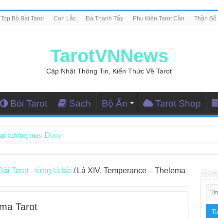
Top Bộ Bài Tarot
Con Lắc
Đá Thanh Tẩy
Phụ Kiện Tarot Cần
Thần Số
TarotVNNews
Cập Nhật Thông Tin, Kiến Thức Về Tarot
Bói Tarot
Sách
Bộ Ẩn
Tarot Shop
tại xưởng may Dony
ng Dẫn Đọc Bài Tarot Bằng Tiếng Việt
i Nghiệm Kết Nối Với Thế Giới Tâm Linh
 Tarot - từng lá bài
/
Lá XIV. Temperance – Thelema
iều Tarot Reader Nhưng Không Thấy Thỏa Mãn?
le – Lá Số 70: Heaven
ma Tarot
le – Lá Số 69: Contemplation