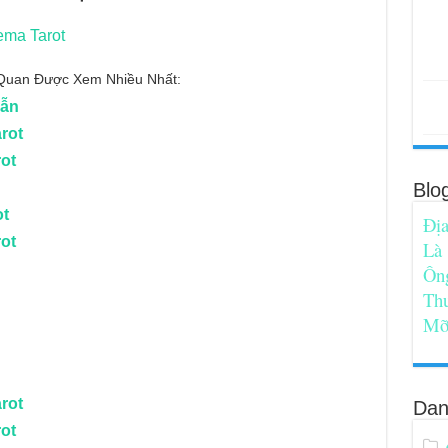
ema Tarot
n Quan Được Xem Nhiều Nhất:
Dẫn
rot
rot
Blo
ot
Địa
rot
Là
Ôn
Th
Mỡ
rot
Dan
rot