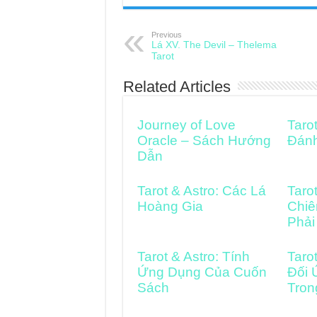
Previous
Lá XV. The Devil – Thelema
Tarot
Related Articles
Journey of Love
Taro
Oracle – Sách Hướng
Đán
Dẫn
Tarot & Astro: Các Lá
Taro
Hoàng Gia
Chiê
Phải
Tarot & Astro: Tính
Taro
Ứng Dụng Của Cuốn
Đối 
Sách
Tron