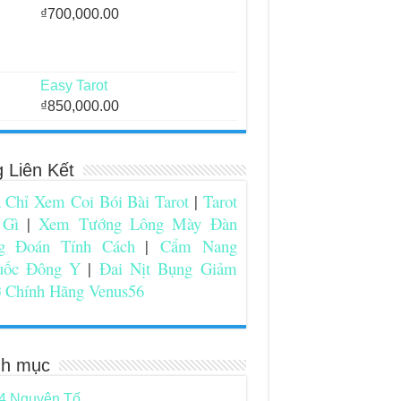
₫
700,000.00
Easy Tarot
₫
850,000.00
g Liên Kết
 Chỉ Xem Coi Bói Bài Tarot
|
Tarot
 Gì
|
Xem Tướng Lông Mày Đàn
g Đoán Tính Cách
|
Cẩm Nang
uốc Đông Y
|
Đai Nịt Bụng Giảm
 Chính Hãng Venus56
h mục
4 Nguyên Tố