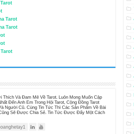
Tarot
t
ma Tarot
ma Tarot
rot
rot
 Tarot
i Thích Và Đam Mê Về Tarot. Luôn Mong Muốn Cập
hất Đến Anh Em Trong Hội Tarot, Cộng Đồng Tarot
à Người Cũ. Cùng Tin Tức Thì Các Sản Phẩm Về Bài
t Cũng Sẽ Được Chia Sẻ. Tin Tức Được Đẩy Một Cách
oanghetay1