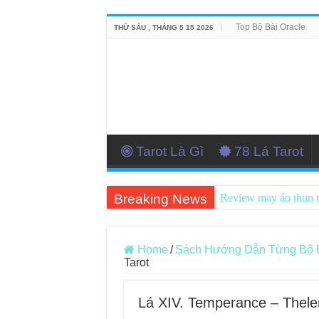
Top Bộ Bài Oracle
THỨ SÁU , THÁNG 5 15 2026
Tarot Là Gì
78 Lá Tarot
Breaking News
Review may áo thun 
Top 5 Cuốn Sách Hướ
Konxari Cards – Trả
Home
/
Sách Hướng Dẫn Từng Bộ Bài
Tarot
Querent Tìm Đến Nh
Journey Of Love Orac
Lá XIV. Temperance – Thele
Journey Of Love Orac