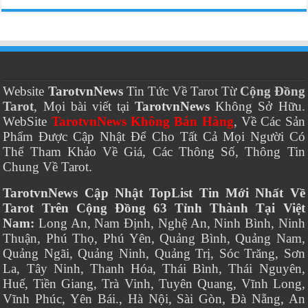
Website
TarotvnNews
Tin Tức Về Tarot Từ
Cộng Đồng
Tarot
, Mọi bài viết tại
TarotvnNews
Không Sở Hữu.
WebSite
TarotvnNews Không Bán Hàng
, Về Các Sản
Phẩm Được Cập Nhật Để Cho Tất Cả Mọi Người Có
Thể Tham Khảo Về Giá, Các Thông Số, Thông Tin
Chung Về Tarot.
TarotvnNews Cập Nhật TopList Tin Mới Nhất Về
Tarot Trên Cộng Đồng 63 Tỉnh Thành Tại Việt
Nam:
Long An, Nam Định, Nghệ An, Ninh Bình, Ninh
Thuận, Phú Thọ, Phú Yên, Quảng Bình, Quảng Nam,
Quảng Ngãi, Quảng Ninh, Quảng Trị, Sóc Trăng, Sơn
La, Tây Ninh, Thanh Hóa, Thái Bình, Thái Nguyên,
Huế, Tiền Giang, Trà Vinh, Tuyên Quang, Vĩnh Long,
Vĩnh Phúc, Yên Bái., Hà Nội, Sài Gòn, Đà Nẵng, An