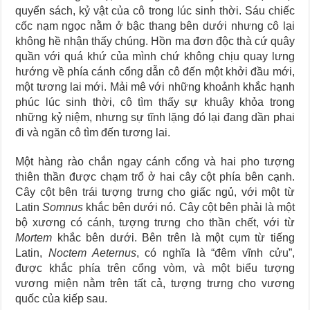
quyển sách, kỷ vật của cô trong lúc sinh thời. Sáu chiếc
cốc nạm ngọc nằm ở bậc thang bên dưới nhưng cô lại
không hề nhận thấy chúng. Hồn ma đơn độc thà cứ quây
quần với quá khứ của mình chứ không chịu quay lưng
hướng về phía cánh cổng dẫn cô đến một khởi đầu mới,
một tương lai mới. Mải mê với những khoảnh khắc hạnh
phúc lúc sinh thời, cô tìm thấy sự khuây khỏa trong
những kỷ niệm, nhưng sự tĩnh lặng đó lại đang dần phai
đi và ngăn cô tìm đến tương lai.
Một hàng rào chắn ngay cánh cổng và hai pho tượng
thiên thần được chạm trổ ở hai cây cột phía bên cạnh.
Cây cột bên trái tượng trưng cho giấc ngủ, với một từ
Latin
Somnus
khắc bên dưới nó. Cây cột bên phải là một
bộ xương có cánh, tượng trưng cho thần chết, với từ
Mortem
khắc bên dưới. Bên trên là một cụm từ tiếng
Latin,
Noctem
A
eternus
, có nghĩa là “đêm vĩnh cửu”,
được khắc phía trên cổng vòm, và một biểu tượng
vương miện nằm trên tất cả, tượng trưng cho vương
quốc của kiếp sau.