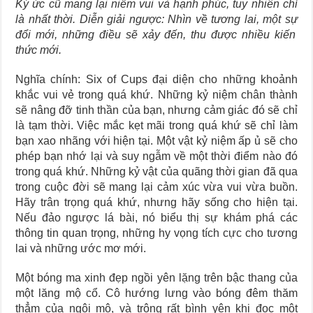
Ký ức cũ mang lại niềm vui và hạnh phúc
, tuy nhiên
chỉ
là
nhất thời.
Diễn giải ngược
: Nhìn về tương lai, một
sự
đổi mới, những điều sẽ xảy đến,
thu được nhiều kiến
thức mới
.
Nghĩa chính: Six of Cups đại diện cho những khoảnh
khắc vui vẻ trong quá khứ. Những kỷ niệm chân thành
sẽ nâng đỡ tinh thần của bạn, nhưng cảm giác đó sẽ chỉ
là tạm thời. Việc mắc kẹt mãi trong quá khứ sẽ chỉ làm
bạn xao nhãng với hiện tại. Một vật kỷ niệm ấp ủ sẽ cho
phép bạn nhớ lại và suy ngẫm về một thời điểm nào đó
trong quá khứ. Những kỷ vật của quãng thời gian đã qua
trong cuộc đời sẽ mang lại cảm xúc vừa vui vừa buồn.
Hãy trân trọng quá khứ, nhưng hãy sống cho hiện tại.
Nếu đảo ngược lá bài, nó biểu thị sự khám phá các
thông tin quan trọng, những hy vọng tích cực cho tương
lai và những ước mơ mới.
Một bóng ma xinh đẹp ngồi yên lặng trên bậc thang của
một lăng mộ cổ. Cô hướng lưng vào bóng đêm thăm
thẳm của ngôi mộ, và trông rất bình yên khi đọc một