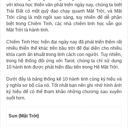
Journey Of Love Oracle – Lá Số 66: Coming Together
với khoa học thiên văn phát triển ngày nay, chúng ta biết
Journey Of Love Oracle – Lá Số 65: The Breaking
Trái Đất có một quỹ đạo chạy quanh Mặt Trời, và Mặt
Trời cũng là một ngôi sao sáng, tuy nhiên để dễ phân
biệt trong Chiêm Tinh, các nhà chiêm tinh học vẫn gọi
Mặt Trời là hành tinh.
Chiêm Tinh Học hiện đại ngày nay đã phát triển thêm rất
nhiều thiên thể khác trên bầu trời để đại diện cho nhiều
khía cạnh ẩn khuất trong tính cách con người. Tuy nhiên,
trong hệ thống đối ứng với Tarot, chúng ta chỉ sử dụng
10 hành tinh được phát hiện đầu tiên trong Hệ Mặt Trời.
Dưới đây là bảng thống kê 10 hành tinh cùng ký hiệu và
ý nghĩa sơ bộ của nó. Tốt nhất bạn nên ghi nhớ hình ảnh
ký hiệu để có thể tham khảo những chương sau xuyên
suốt hơn.
Sun (Mặt Trời)