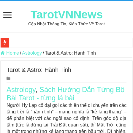
TarotVNNews
Cập Nhật Thông Tin, Kiến Thức Về Tarot
Review may áo thun tại xưởng may Dony
Home
/
Astrology
/
Tarot & Astro: Hành Tinh
Top 5 Cuốn Sách Hướng Dẫn Đọc Bài Tarot Bằng Tiếng Việt
Tarot & Astro: Hành Tinh
Konxari Cards – Trải Nghiệm Kết Nối Với Thế Giới Tâm Linh
Querent Tìm Đến Nhiều Tarot Reader Nhưng Không Thấy Thỏa Mã
Astrology
,
Sách Hướng Dẫn Từng Bộ
Journey Of Love Oracle – Lá Số 70: Heaven
Bài Tarot - từng lá bài
Journey Of Love Oracle – Lá Số 69: Contemplation
Người Hy Lạp cổ đại gọi các thiên thể di chuyển trên các
tầng trời là “hành tinh” – mang nghĩa là “kẻ lang thang” –
Journey Of Love Oracle – Lá Số 68: Drop Into Your Heart
để phân biệt với các ngôi sao cố định. Trên góc độ địa
Journey Of Love Oracle – Lá Số 67: The Swan
tâm (tức là đứng tại Trái Đất quan sát), thì Mặt Trời cũng
là một trong những kẻ lang thang trên bầu trời. Dĩ nhiên,