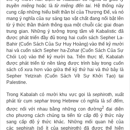
Journey Of Love Oracle – Lá Số 66: Coming Together
truyền miệng
hoặc là
từ miệng đến tai.
Hệ thống này
Journey Of Love Oracle – Lá Số 65: The Breaking
cung cấp những hiểu biết thần bí của Thượng Đế, và nó
mang ý nghĩa của sự sáng tạo vật chất đang nổi bật lên
từ ý thức thần thánh thông qua một chuỗi các giai đoạn
trung gian. Những ý tưởng trọng tâm về Kabalistic đã
được phát triển đầy đủ trong hai cuốn sách Sepher La-
Bahir (Cuốn Sách Của Sự Huy Hoàng) vào thế kỷ mười
hai và cuốn sách Sepher ha-Zohar (Cuốn Sách Của Sự
Chói Lọi) vào thế kỷ mười ba. Trên thực tế, Kabalah
được phát triển từ nền tảng được trình bày trong cuốn
sách cổ xưa hơn vào giữa thế kỷ thứ hai và thứ bảy là
Sepher Yetzirah (Cuốn Sách Về Sự Khởi Tạo) tại
Palestine.
Trong Kabalah có mười khu vực gọi là
sephiroth
, xuất
phát từ cụm
sephar
trong Hebrew có nghĩa là
số đếm
,
2
được nối với nhau bằng những con đường
đại diện
cho phương cách chúng ta tiến từ cấp độ ý thức này
sang cấp độ ý thức khác. Những mối quan hệ của
các sephirah (số ít của sephiroth) đã được thể hiện