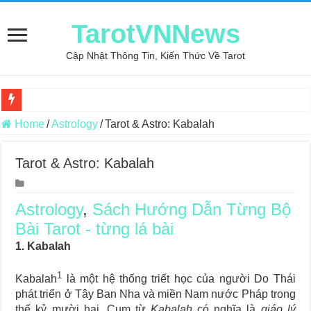
TarotVNNews
Cập Nhật Thông Tin, Kiến Thức Về Tarot
Review may áo thun tại xưởng may Dony
Home
/
Astrology
/
Tarot & Astro: Kabalah
Top 5 Cuốn Sách Hướng Dẫn Đọc Bài Tarot Bằng Tiếng Việt
Tarot & Astro: Kabalah
Konxari Cards – Trải Nghiệm Kết Nối Với Thế Giới Tâm Linh
Querent Tìm Đến Nhiều Tarot Reader Nhưng Không Thấy Thỏa Mã
Astrology
,
Sách Hướng Dẫn Từng Bộ
Journey Of Love Oracle – Lá Số 70: Heaven
Bài Tarot - từng lá bài
Journey Of Love Oracle – Lá Số 69: Contemplation
1. Kabalah
Journey Of Love Oracle – Lá Số 68: Drop Into Your Heart
1
Kabalah
là một hệ thống triết học của người Do Thái
Journey Of Love Oracle – Lá Số 67: The Swan
phát triển ở Tây Ban Nha và miền Nam nước Pháp trong
thế kỷ mười hai. Cụm từ
Kabalah
có nghĩa là
giáo lý