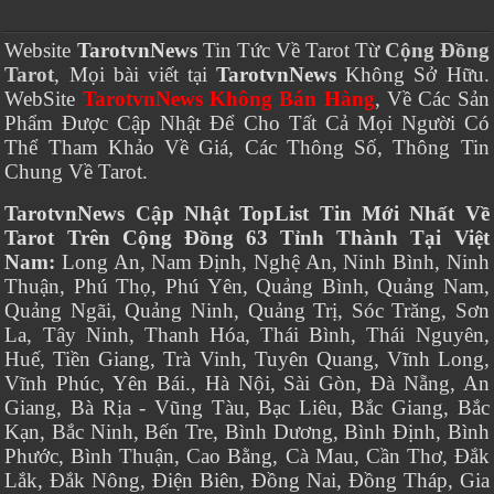
Website
TarotvnNews
Tin Tức Về Tarot Từ
Cộng Đồng
Tarot
, Mọi bài viết tại
TarotvnNews
Không Sở Hữu.
WebSite
TarotvnNews Không Bán Hàng
, Về Các Sản
Phẩm Được Cập Nhật Để Cho Tất Cả Mọi Người Có
Thể Tham Khảo Về Giá, Các Thông Số, Thông Tin
Chung Về Tarot.
TarotvnNews Cập Nhật TopList Tin Mới Nhất Về
Tarot Trên Cộng Đồng 63 Tỉnh Thành Tại Việt
Nam:
Long An, Nam Định, Nghệ An, Ninh Bình, Ninh
Thuận, Phú Thọ, Phú Yên, Quảng Bình, Quảng Nam,
Quảng Ngãi, Quảng Ninh, Quảng Trị, Sóc Trăng, Sơn
La, Tây Ninh, Thanh Hóa, Thái Bình, Thái Nguyên,
Huế, Tiền Giang, Trà Vinh, Tuyên Quang, Vĩnh Long,
Vĩnh Phúc, Yên Bái., Hà Nội, Sài Gòn, Đà Nẵng, An
Giang, Bà Rịa - Vũng Tàu, Bạc Liêu, Bắc Giang, Bắc
Kạn, Bắc Ninh, Bến Tre, Bình Dương, Bình Định, Bình
Phước, Bình Thuận, Cao Bằng, Cà Mau, Cần Thơ, Đắk
Lắk, Đắk Nông, Điện Biên, Đồng Nai, Đồng Tháp, Gia