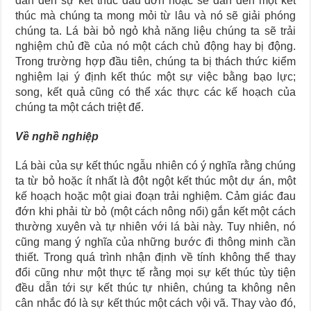
dẫn đến sự kết thúc đau đớn hoặc sẽ dẫn đến một kết
thúc mà chúng ta mong mỏi từ lâu và nó sẽ giải phóng
chúng ta. Lá bài bỏ ngỏ khả năng liệu chúng ta sẽ trải
nghiệm chủ đề của nó một cách chủ động hay bị động.
Trong trường hợp đầu tiên, chúng ta bị thách thức kiểm
nghiệm lại ý định kết thúc một sự việc bằng bạo lực;
song, kết quả cũng có thể xác thực các kế hoạch của
chúng ta một cách triệt để.
Về nghề nghiệp
Lá bài của sự kết thúc ngẫu nhiên có ý nghĩa rằng chúng
ta từ bỏ hoặc ít nhất là đột ngột kết thúc một dự án, một
kế hoạch hoặc một giai đoạn trải nghiệm. Cảm giác đau
đớn khi phải từ bỏ (một cách nông nổi) gắn kết một cách
thường xuyên và tự nhiên với lá bài này. Tuy nhiên, nó
cũng mang ý nghĩa của những bước đi thông minh cần
thiết. Trong quá trình nhận định về tính không thể thay
đổi cũng như một thực tế rằng mọi sự kết thúc tùy tiện
đều dẫn tới sự kết thúc tự nhiên, chúng ta không nên
cân nhắc đó là sự kết thúc một cách vội vã. Thay vào đó,