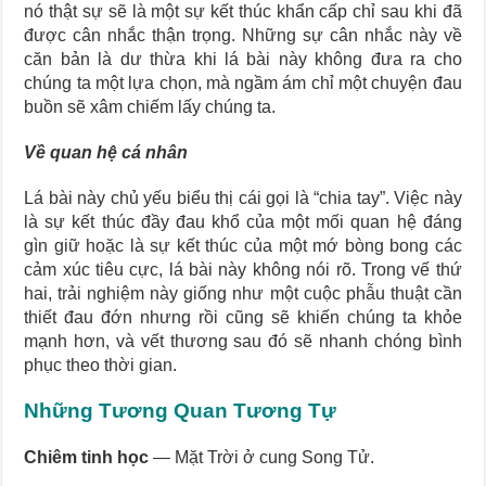
nó thật sự sẽ là một sự kết thúc khẩn cấp chỉ sau khi đã
được cân nhắc thận trọng. Những sự cân nhắc này về
căn bản là dư thừa khi lá bài này không đưa ra cho
chúng ta một lựa chọn, mà ngầm ám chỉ một chuyện đau
buồn sẽ xâm chiếm lấy chúng ta.
Về quan hệ cá nhân
Lá bài này chủ yếu biểu thị cái gọi là “chia tay”. Việc này
là sự kết thúc đầy đau khổ của một mối quan hệ đáng
gìn giữ hoặc là sự kết thúc của một mớ bòng bong các
cảm xúc tiêu cực, lá bài này không nói rõ. Trong vế thứ
hai, trải nghiệm này giống như một cuộc phẫu thuật cần
thiết đau đớn nhưng rồi cũng sẽ khiến chúng ta khỏe
mạnh hơn, và vết thương sau đó sẽ nhanh chóng bình
phục theo thời gian.
Những Tương Quan Tương Tự
Chiêm tinh học
— Mặt Trời ở cung Song Tử.