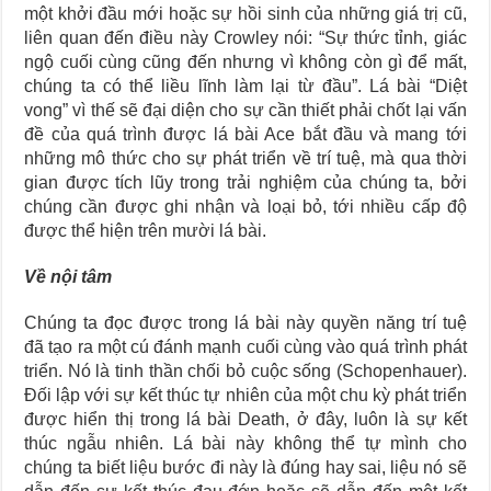
một khởi đầu mới hoặc sự hồi sinh của những giá trị cũ,
liên quan đến điều này Crowley nói: “Sự thức tỉnh, giác
ngộ cuối cùng cũng đến nhưng vì không còn gì để mất,
chúng ta có thể liều lĩnh làm lại từ đầu”. Lá bài “Diệt
vong” vì thế sẽ đại diện cho sự cần thiết phải chốt lại vấn
đề của quá trình được lá bài Ace bắt đầu và mang tới
những mô thức cho sự phát triển về trí tuệ, mà qua thời
gian được tích lũy trong trải nghiệm của chúng ta, bởi
chúng cần được ghi nhận và loại bỏ, tới nhiều cấp độ
được thể hiện trên mười lá bài.
Về nội tâm
Chúng ta đọc được trong lá bài này quyền năng trí tuệ
đã tạo ra một cú đánh mạnh cuối cùng vào quá trình phát
triển. Nó là tinh thần chối bỏ cuộc sống (Schopenhauer).
Đối lập với sự kết thúc tự nhiên của một chu kỳ phát triển
được hiển thị trong lá bài Death, ở đây, luôn là sự kết
thúc ngẫu nhiên. Lá bài này không thể tự mình cho
chúng ta biết liệu bước đi này là đúng hay sai, liệu nó sẽ