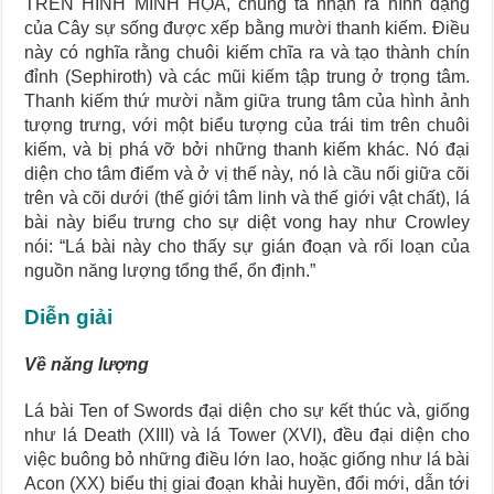
TRÊN HÌNH MINH HỌA, chúng ta nhận ra hình dạng
của Cây sự sống được xếp bằng mười thanh kiếm. Điều
này có nghĩa rằng chuôi kiếm chĩa ra và tạo thành chín
đỉnh (Sephiroth) và các mũi kiếm tập trung ở trọng tâm.
Thanh kiếm thứ mười nằm giữa trung tâm của hình ảnh
tượng trưng, với một biểu tượng của trái tim trên chuôi
kiếm, và bị phá vỡ bởi những thanh kiếm khác. Nó đại
diện cho tâm điểm và ở vị thế này, nó là cầu nối giữa cõi
trên và cõi dưới (thế giới tâm linh và thế giới vật chất), lá
bài này biểu trưng cho sự diệt vong hay như Crowley
nói: “Lá bài này cho thấy sự gián đoạn và rối loạn của
nguồn năng lượng tổng thể, ổn định.”
Diễn giải
Về năng lượng
Lá bài Ten of Swords đại diện cho sự kết thúc và, giống
như lá Death (XIII) và lá Tower (XVI), đều đại diện cho
việc buông bỏ những điều lớn lao, hoặc giống như lá bài
Acon (XX) biểu thị giai đoạn khải huyền, đổi mới, dẫn tới