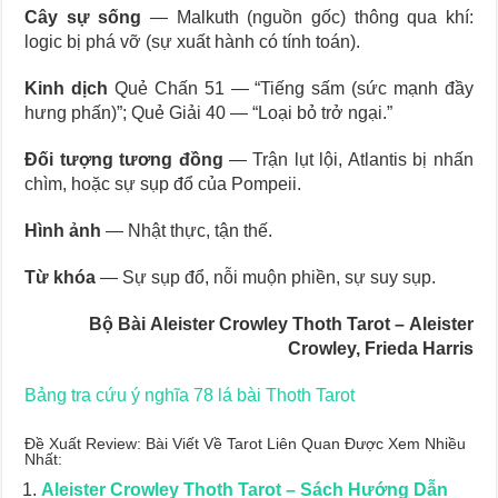
Cây sự sống
— Malkuth (nguồn gốc) thông qua khí:
logic bị phá vỡ (sự xuất hành có tính toán).
Kinh dịch
Quẻ Chấn 51 — “Tiếng sấm (sức mạnh đầy
hưng phấn)”; Quẻ Giải 40 — “Loại bỏ trở ngại.”
Đối tượng tương đồng
— Trận lụt lội, Atlantis bị nhấn
chìm, hoặc sự sụp đổ của Pompeii.
Hình ảnh
— Nhật thực, tận thế.
Từ khóa
— Sự sụp đổ, nỗi muộn phiền, sự suy sụp.
Bộ Bài Aleister Crowley Thoth Tarot – Aleister
Crowley, Frieda Harris
Bảng tra cứu ý nghĩa 78 lá bài Thoth Tarot
Đề Xuất Review: Bài Viết Về Tarot Liên Quan Được Xem Nhiều
Nhất:
Aleister Crowley Thoth Tarot – Sách Hướng Dẫn