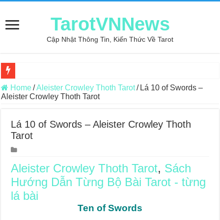
TarotVNNews
Cập Nhật Thông Tin, Kiến Thức Về Tarot
Review may áo thun tại xưởng may Dony
Home
/
Aleister Crowley Thoth Tarot
/
Lá 10 of Swords –
Aleister Crowley Thoth Tarot
Top 5 Cuốn Sách Hướng Dẫn Đọc Bài Tarot Bằng Tiếng Việt
Konxari Cards – Trải Nghiệm Kết Nối Với Thế Giới Tâm Linh
Lá 10 of Swords – Aleister Crowley Thoth
Tarot
Querent Tìm Đến Nhiều Tarot Reader Nhưng Không Thấy Thỏa Mã
Journey Of Love Oracle – Lá Số 70: Heaven
Aleister Crowley Thoth Tarot
,
Sách
Journey Of Love Oracle – Lá Số 69: Contemplation
Hướng Dẫn Từng Bộ Bài Tarot - từng
Journey Of Love Oracle – Lá Số 68: Drop Into Your Heart
lá bài
Journey Of Love Oracle – Lá Số 67: The Swan
Ten of Swords