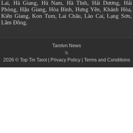
Lai, Hà Giang, Hà Nam, Hà Tĩnh, Hải Dương, Hải
Phòng, Hậu Giang, Hòa Bình, Hưng Yên, Khánh Hòa,
Kiên Giang, Kon Tum, Lai Châu, Lào Cai, Lạng Sơn,
Lâm Đồng.
Tarotvn News
2026 © Top Tin Tarot |
Privacy Policy
|
Terms and Conditions