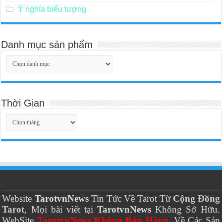
Ý nghĩa biểu tượng
Danh mục sản phẩm
Thời Gian
Thời
Gian
Website
TarotvnNews
Tin Tức Về Tarot Từ
Cộng Đồng
Tarot
, Mọi bài viết tại
TarotvnNews
Không Sở Hữu.
WebSite
TarotvnNews Không Bán Hàng
, Về Các Sản