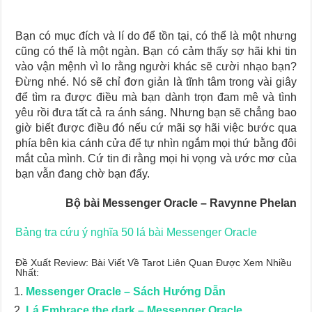
Bạn có mục đích và lí do để tồn tại, có thể là một nhưng
cũng có thể là một ngàn. Bạn có cảm thấy sợ hãi khi tin
vào vận mệnh vì lo rằng người khác sẽ cười nhạo bạn?
Đừng nhé. Nó sẽ chỉ đơn giản là tĩnh tâm trong vài giây
để tìm ra được điều mà bạn dành trọn đam mê và tình
yêu rồi đưa tất cả ra ánh sáng. Nhưng bạn sẽ chẳng bao
giờ biết được điều đó nếu cứ mãi sợ hãi việc bước qua
phía bên kia cánh cửa để tự nhìn ngắm mọi thứ bằng đôi
mắt của mình. Cứ tin đi rằng mọi hi vọng và ước mơ của
bạn vẫn đang chờ bạn đấy.
Bộ bài Messenger Oracle – Ravynne Phelan
Bảng tra cứu ý nghĩa 50 lá bài Messenger Oracle
Đề Xuất Review: Bài Viết Về Tarot Liên Quan Được Xem Nhiều
Nhất:
Messenger Oracle – Sách Hướng Dẫn
Lá Embrace the dark – Messenger Oracle