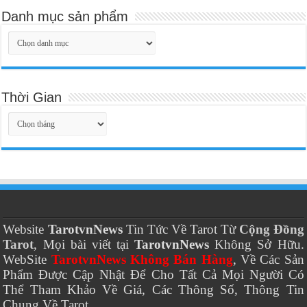
Danh mục sản phẩm
Thời Gian
Thời
Gian
Website
TarotvnNews
Tin Tức Về Tarot Từ
Cộng Đồng
Tarot
, Mọi bài viết tại
TarotvnNews
Không Sở Hữu.
WebSite
TarotvnNews Không Bán Hàng
, Về Các Sản
Phẩm Được Cập Nhật Để Cho Tất Cả Mọi Người Có
Thể Tham Khảo Về Giá, Các Thông Số, Thông Tin
Chung Về Tarot.