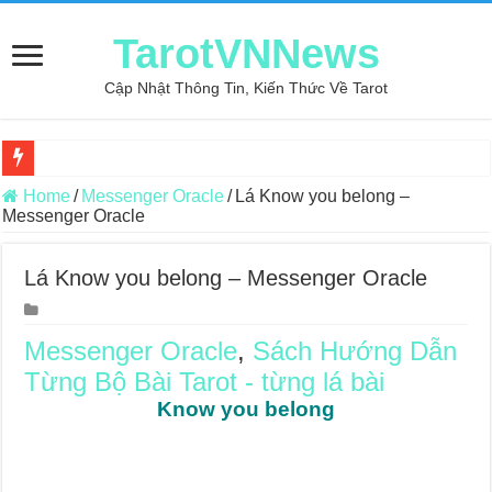
TarotVNNews
Cập Nhật Thông Tin, Kiến Thức Về Tarot
Review may áo thun tại xưởng may Dony
Home
/
Messenger Oracle
/
Lá Know you belong –
Messenger Oracle
Top 5 Cuốn Sách Hướng Dẫn Đọc Bài Tarot Bằng Tiếng Việt
Konxari Cards – Trải Nghiệm Kết Nối Với Thế Giới Tâm Linh
Lá Know you belong – Messenger Oracle
Querent Tìm Đến Nhiều Tarot Reader Nhưng Không Thấy Thỏa Mã
Journey Of Love Oracle – Lá Số 70: Heaven
Messenger Oracle
,
Sách Hướng Dẫn
Từng Bộ Bài Tarot - từng lá bài
Journey Of Love Oracle – Lá Số 69: Contemplation
Know you belong
Journey Of Love Oracle – Lá Số 68: Drop Into Your Heart
Journey Of Love Oracle – Lá Số 67: The Swan