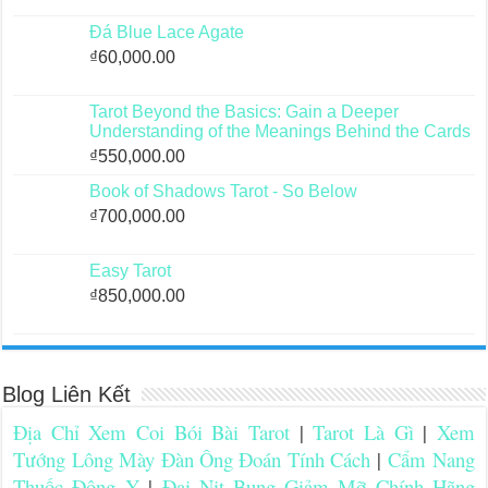
Đá Blue Lace Agate
₫
60,000.00
Tarot Beyond the Basics: Gain a Deeper
Understanding of the Meanings Behind the Cards
₫
550,000.00
Book of Shadows Tarot - So Below
₫
700,000.00
Easy Tarot
₫
850,000.00
Blog Liên Kết
Địa Chỉ Xem Coi Bói Bài Tarot
|
Tarot Là Gì
|
Xem
Tướng Lông Mày Đàn Ông Đoán Tính Cách
|
Cẩm Nang
Thuốc Đông Y
|
Đai Nịt Bụng Giảm Mỡ Chính Hãng