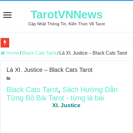
TarotVNNews
Cập Nhật Thông Tin, Kiến Thức Về Tarot
Review may áo thun tại xưởng may Dony
Home
/
Black Cats Tarot
/
Lá XI. Justice – Black Cats Tarot
Top 5 Cuốn Sách Hướng Dẫn Đọc Bài Tarot Bằng Tiếng Việt
Lá XI. Justice – Black Cats Tarot
Konxari Cards – Trải Nghiệm Kết Nối Với Thế Giới Tâm Linh
Querent Tìm Đến Nhiều Tarot Reader Nhưng Không Thấy Thỏa Mã
Black Cats Tarot
,
Sách Hướng Dẫn
Journey Of Love Oracle – Lá Số 70: Heaven
Từng Bộ Bài Tarot - từng lá bài
Journey Of Love Oracle – Lá Số 69: Contemplation
XI. Justice
Journey Of Love Oracle – Lá Số 68: Drop Into Your Heart
Journey Of Love Oracle – Lá Số 67: The Swan