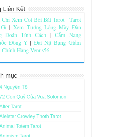
g Liên Kết
 Chỉ Xem Coi Bói Bài Tarot
|
Tarot
 Gì
|
Xem Tướng Lông Mày Đàn
g Đoán Tính Cách
|
Cẩm Nang
uốc Đông Y
|
Đai Nịt Bụng Giảm
 Chính Hãng Venus56
h mục
4 Nguyên Tố
72 Con Quỷ Của Vua Solomon
After Tarot
Aleister Crowley Thoth Tarot
Animal Totem Tarot
Animism Tarot