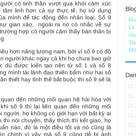
gười có tinh thần vượt qua khỏi cảm xúc
Blo
 tâm linh hơn cả sự thực tế, họ sử dụng
ủa mình để tác động đến nhân loại. Số 9
Địa
à sự gian xảo, ngoài ra nó có nhắc về sự
Là
 trường hợp có người cảm thấy bản thân bị
Ôn
g.
Th
Mỡ
ều hơn năng lượng nam, bởi vì số 9 có độ
ến người khác ngay cả khi họ chưa bao giờ
c dù được kiến tạo nên từ số 1 và số 8
g mình tài lãnh đạo thiên bẩm như hai số
Dan
ần thiết hay tình thế bắt buộc thì số 9 sẽ là
ên quan đến những mối quan hệ hài hòa với
khi số 9 thì lại liên quan đến những mối
i người, họ không có giới hạn với bất kỳ ai
hì nói chuyện, thấy thích thì kết giao, họ
uẩn nào, đó là một điều tốt và nó cũng là
iên chính vì vậy mà số 9 cũng dễ bị ảnh