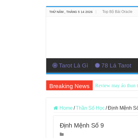
Top Bộ Bài Oracle
THỨ NĂM , THÁNG 5 14 2026
Tarot Là Gì
78 Lá Tarot
Breaking News
Review may áo thun 
Top 5 Cuốn Sách Hướ
Konxari Cards – Trả
Home
/
Thần Số Học
/
Định Mệnh S
Querent Tìm Đến Nh
Định Mệnh Số 9
Journey Of Love Orac
Journey Of Love Orac