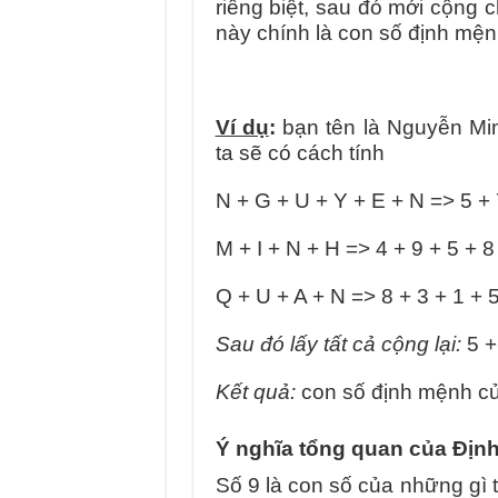
riêng biệt, sau đó mới cộng c
này chính là con số định mện
Ví dụ
:
bạn tên là Nguyễn Mi
ta sẽ có cách tính
N + G + U + Y + E + N => 5 + 
M + I + N + H => 4 + 9 + 5 + 8
Q + U + A + N => 8 + 3 + 1 + 5
Sau đó lấy tất cả cộng lại:
5 +
Kết quả:
con số định mệnh củ
Ý nghĩa tổng quan của Địn
Số 9 là con số của những gì 