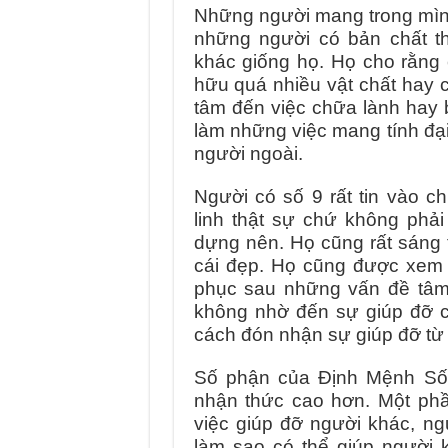
Những người mang trong mình
những người có bản chất th
khác giống họ. Họ cho rằng
hữu quá nhiều vật chất hay có
tâm đến việc chữa lành hay 
làm những việc mang tính đại 
người ngoài.
Người có số 9 rất tin vào c
linh thật sự chứ không phải
dựng nên. Họ cũng rất sáng 
cái đẹp. Họ cũng được xem l
phục sau những vấn đề tâm 
không nhờ đến sự giúp đỡ củ
cách đón nhận sự giúp đỡ từ
Số phận của Định Mệnh Số 
nhận thức cao hơn. Một phầ
việc giúp đỡ người khác, ng
làm sao có thể giúp người k