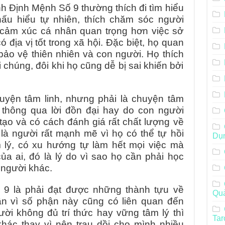
 Định Mệnh Số 9 thường thích đi tìm hiểu
ấu hiểu tự nhiên, thích chăm sóc người
 cảm xúc cá nhân quan trọng hơn việc sở
 địa vị tốt trong xã hội. Đặc biệt, họ quan
bảo vệ thiên nhiên và con người. Họ thích
chúng, đôi khi họ cũng dễ bị sai khiến bởi
huyện tâm linh, nhưng phải là chuyện tâm
 thông qua lời đồn đại hay do con người
tạo và có cách đánh giá rất chất lượng về
à người rất mạnh mẽ vì họ có thể tự hồi
Dụ
lý, có xu hướng tự làm hết mọi việc mà
a ai, đó là lý do vì sao họ cần phải học
 người khác.
9 là phải đạt được những thành tựu về
Qu
n vì số phận này cũng có liên quan đến
ười không đủ trí thức hay vững tâm lý thì
Tar
hác thay vì nên trau dồi cho mình nhiều