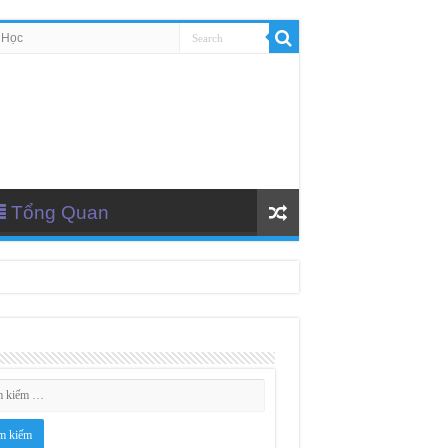
 Học
Tổng Quan