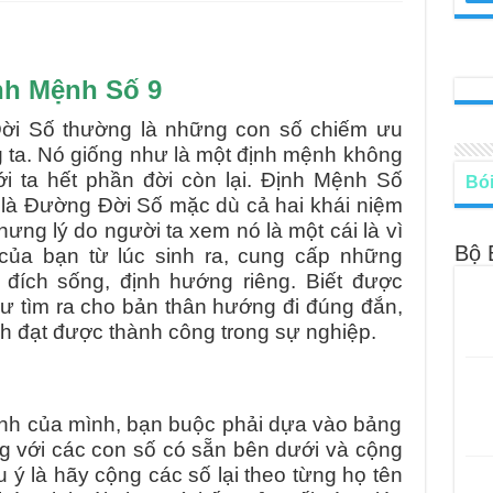
le – Lá Số 68: Drop Into Your Heart
cle – Lá Số 67: The Swan
nh Mệnh Số 9
le – Lá Số 66: Coming Together
i Số thường là những con số chiếm ưu
le – Lá Số 65: The Breaking
g ta. Nó giống như là một định mệnh không
với ta hết phần đời còn lại. Định Mệnh Số
Bói
là Đường Đời Số mặc dù cả hai khái niệm
ưng lý do người ta xem nó là một cái là vì
Bộ 
 của bạn từ lúc sinh ra, cung cấp những
 đích sống, định hướng riêng. Biết được
 tìm ra cho bản thân hướng đi đúng đắn,
ch đạt được thành công trong sự nghiệp.
nh của mình, bạn buộc phải dựa vào bảng
g với các con số có sẵn bên dưới và cộng
ưu ý là hãy cộng các số lại theo từng họ tên