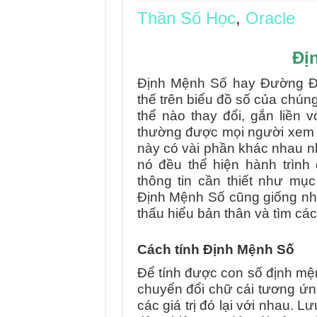
Thần Số Học
,
Oracle
Journey Of Love Orac
Journey Of Love Ora
Đị
Journey Of Love Orac
Định Mệnh Số hay Đường Đờ
Journey Of Love Orac
thế trên biểu đồ số của chún
thể nào thay đổi, gắn liền 
thường được mọi người xem 
này có vài phần khác nhau nh
nó đều thể hiện hành trình
thông tin cần thiết như mục
Định Mệnh Số cũng giống như
thấu hiểu bản thân và tìm cá
Cách tính Định Mệnh Số
Để tính được con số định mệ
chuyển đổi chữ cái tương ứn
các giá trị đó lại với nhau. L