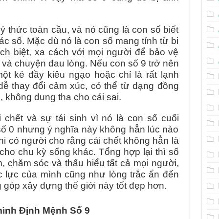
ý thức toàn cầu, và nó cũng là con số biết
ác số. Mặc dù nó là con số mang tính từ bi
ch biệt, xa cách với mọi người để bảo vệ
 và chuyện đau lòng. Nếu con số 9 trở nên
một kẻ đầy kiêu ngạo hoặc chỉ là rất lạnh
 dễ thay đổi cảm xúc, có thể từ dạng đồng
 không dung tha cho cái sai.
 chết và sự tái sinh vì nó là con số cuối
 số 0 nhưng ý nghĩa này không hẳn lúc nào
khi có người cho rằng cái chết không hẳn là
 cho chu kỳ sống khác. Tổng hợp lại thì số
m, chăm sóc và thấu hiểu tất cả mọi người,
ức lực của mình cũng như lòng trắc ẩn đến
 góp xây dựng thế giới này tốt đẹp hơn.
ình Định Mệnh Số 9