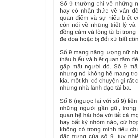
Số 9 thường chỉ về những n
hay có nhận thức về vấn đề
quan điểm và sự hiểu biết c
còn nói về những triết lý v
đồng cảm và lòng từ bi trong
đe dọa hoặc bị đối xử bất côn
Số 9 mang năng lượng nữ nhi
thấu hiểu và biết quan tâm đ
gặp mặt người đó. Số 9 mặ
nhưng nó không hề mang tron
kia, một khi có chuyện gì rất c
những nhà lãnh đạo tài ba.
Số 6 (ngược lại với số 9) li
những người gần gũi, trong 
quan hệ hài hòa với tất cả mọ
hay bất kỳ nhóm nào, cứ hợp t
không có trong mình tiêu ch
đặc trưng của số 9, tuy nh