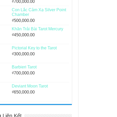
₫
700,000.00
Con Lắc Cảm Xạ Silver Point
Chamber
₫
500,000.00
Khăn Trải Bài Tarot Mercury
₫
450,000.00
Pictorial Key to the Tarot
₫
300,000.00
Barbieri Tarot
₫
700,000.00
Deviant Moon Tarot
₫
650,000.00
g Liên Kết