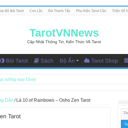
op Bộ Bài Tarot
Con Lắc
Đá Thanh Tẩy
Phụ Kiện Tarot Cần
Thần Số 
TarotVNNews
Cập Nhật Thông Tin, Kiến Thức Về Tarot
Bói Tarot
Sách
Bộ Ẩn
Tarot Shop
tại xưởng may Dony
ng Dẫn Đọc Bài Tarot Bằng Tiếng Việt
i Nghiệm Kết Nối Với Thế Giới Tâm Linh
ng Dẫn
/
Lá 10 of Rainbows – Osho Zen Tarot
iều Tarot Reader Nhưng Không Thấy Thỏa Mãn?
en Tarot
le – Lá Số 70: Heaven
le – Lá Số 69: Contemplation