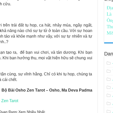
nh cửu.
Địa
Là
Ôn
rên trái đất tụ họp, ca hát, nhảy múa, ngây ngất,
Th
ả năng nào chó sự tự tử ở toàn cầu. Với sự hoan
Mỡ
ỉnh táo và khỏe mạnh như vậy, với sự tự nhiên và tự
anh..?
̣n tạo ra, để bạn vui chơi, và tán dương. Khi bạn
Dan
. Khi bạn hưởng thụ, mọi vật hiện hữu sẽ chung vui
tận cùng, sự vĩnh hằng. Chỉ có khi tụ họp, chúng ta
 cái chết.
Bộ Bài Osho Zen Tarot – Osho, Ma Deva Padma
 Zen Tarot
n Quan Được Xem Nhiều Nhất: