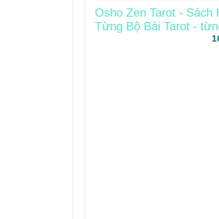
Osho Zen Tarot - Sách
Journey Of Love Orac
Từng Bộ Bài Tarot - từng
Journey Of Love Ora
1
Journey Of Love Orac
Journey Of Love Orac