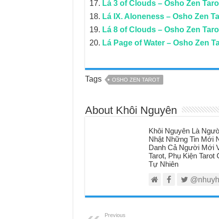
Lá 3 of Clouds – Osho Zen Taro
Lá IX. Aloneness – Osho Zen Ta
Lá 8 of Clouds – Osho Zen Taro
Lá Page of Water – Osho Zen Ta
Tags
OSHO ZEN TAROT
About Khôi Nguyên
Khôi Nguyên Là Ngườ
Nhật Những Tin Mới N
Danh Cả Người Mới V
Tarot, Phụ Kiện Taro
Tự Nhiên
@nhuyh
Previous