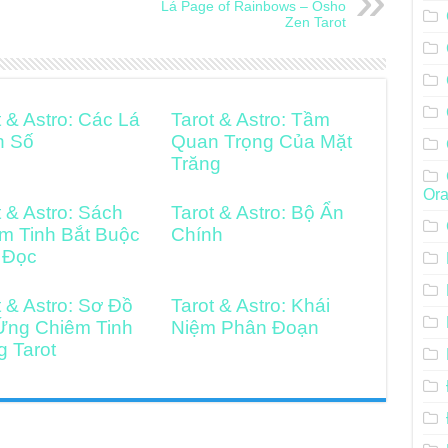
Lá Page of Rainbows – Osho
Zen Tarot
t & Astro: Các Lá
Tarot & Astro: Tầm
h Số
Quan Trọng Của Mặt
Trăng
Ora
t & Astro: Sách
Tarot & Astro: Bộ Ẩn
m Tinh Bắt Buộc
Chính
 Đọc
t & Astro: Sơ Đồ
Tarot & Astro: Khái
Ứng Chiêm Tinh
Niệm Phân Đoạn
g Tarot