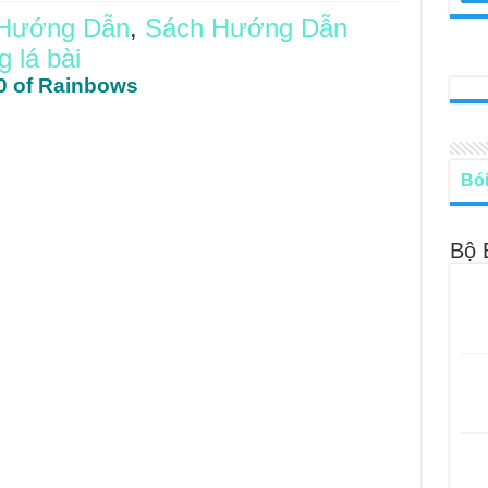
 Hướng Dẫn
,
Sách Hướng Dẫn
le – Lá Số 68: Drop Into Your Heart
 lá bài
cle – Lá Số 67: The Swan
0 of Rainbows
le – Lá Số 66: Coming Together
le – Lá Số 65: The Breaking
Bói
Bộ 