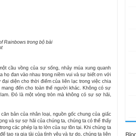
of Rainbows trong bộ bài
ot
 một cầu vồng của sự sống, nhảy múa xung quanh
của họ đan vào nhau trong niềm vui và sự biết ơn với
 đại diện cho thời điểm của liên lạc trong việc chia
̀i mang đến cho toàn thể người khác. Không có sự
am. Đó là một vòng tròn mà không có sự sợ hãi,
căn bản của nhân loại, nguồn gốc chung của giấc
ng và sự sợ hãi của chúng ta, chúng ta có thể thấy
rong các phép lạ to lớn của sự tồn tại. Khi chúng ta
Blo
ể tạo ra gia tài của tình yêu và tự do, chúng ta liên