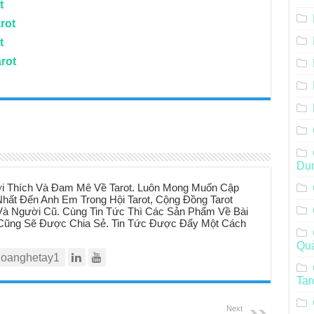
t
rot
t
rot
Dụ
i Thích Và Đam Mê Về Tarot. Luôn Mong Muốn Cập
hất Đến Anh Em Trong Hội Tarot, Cộng Đồng Tarot
à Người Cũ. Cùng Tin Tức Thì Các Sản Phẩm Về Bài
t Cũng Sẽ Được Chia Sẻ. Tin Tức Được Đẩy Một Cách
Qu
oanghetay1
Tar
Next