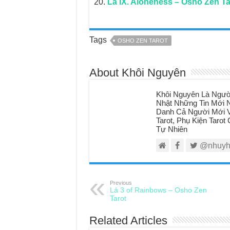
Lá IX. Aloneness – Osho Zen Ta
Tags
OSHO ZEN TAROT
About Khôi Nguyên
Khôi Nguyên Là Ngườ
Nhật Những Tin Mới N
Danh Cả Người Mới V
Tarot, Phụ Kiện Taro
Tự Nhiên
@nhuyh
Previous
Lá 3 of Rainbows – Osho Zen
Tarot
Related Articles