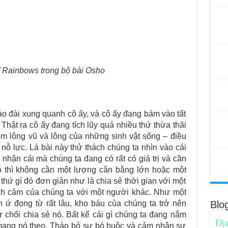
of Rainbows trong bộ bài Osho
 đài xung quanh cô ấy, và cô ấy đang bám vào tất
 Thật ra cô ấy đang tích lũy quá nhiều thứ thừa thãi
m lông vũ và lông của những sinh vật sống – điều
 nỗ lực. Lá bài này thử thách chúng ta nhìn vào cái
hận cái mà chúng ta đang có rất có giá trị và cần
 thì không cần một lượng cân bằng lớn hoặc một
thứ gì đó đơn giản như là chia sẻ thời gian với một
tình cảm của chúng ta với một người khác. Như một
n ứ đọng từ rất lâu, kho báu của chúng ta trở nên
Blo
từ chối chia sẻ nó. Bất kể cái gì chúng ta đang nắm
Địa
 mang nó theo. Tháo bỏ sự bó buộc và cảm nhận sự