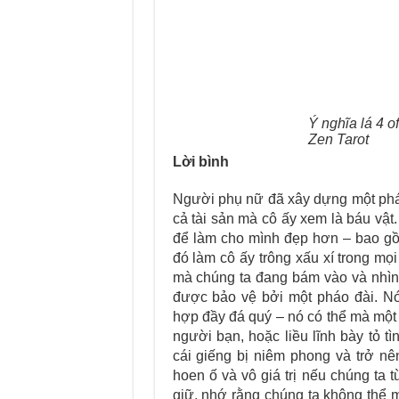
Ý nghĩa lá 4 
Zen Tarot
Lời bình
Người phụ nữ đã xây dựng một pháo
cả tài sản mà cô ấy xem là báu vật.
để làm cho mình đẹp hơn – bao gồ
đó làm cô ấy trông xấu xí trong mọi
mà chúng ta đang bám vào và nhìn n
được bảo vệ bởi một pháo đài. Nó
hợp đầy đá quý – nó có thể mà một 
người bạn, hoặc liều lĩnh bày tỏ 
cái giếng bị niêm phong và trở nê
hoen ố và vô giá trị nếu chúng ta 
giữ, nhớ rằng chúng ta không thể