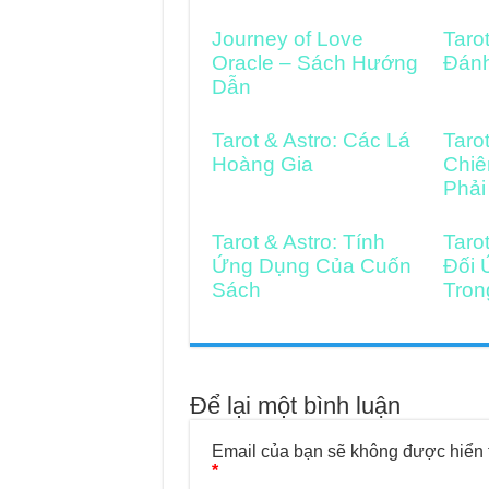
Journey of Love
Taro
Oracle – Sách Hướng
Đán
Dẫn
Tarot & Astro: Các Lá
Taro
Hoàng Gia
Chiê
Phải
Tarot & Astro: Tính
Taro
Ứng Dụng Của Cuốn
Đối 
Sách
Tron
Để lại một bình luận
Email của bạn sẽ không được hiển t
*