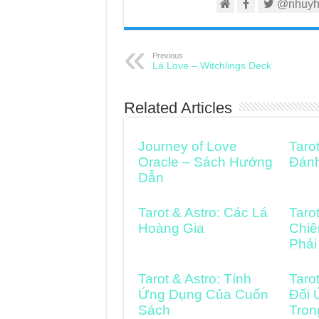
@nhuyh
Previous
Lá Love – Witchlings Deck
Related Articles
Journey of Love
Taro
Oracle – Sách Hướng
Đán
Dẫn
Tarot & Astro: Các Lá
Taro
Hoàng Gia
Chiê
Phải
Tarot & Astro: Tính
Taro
Ứng Dụng Của Cuốn
Đối 
Sách
Tron