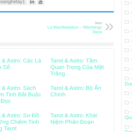
oanghetay1
Next
Lá Manifestation – Witchlings
Deck
t & Astro: Các Lá
Tarot & Astro: Tầm
h Số
Quan Trọng Của Mặt
Trăng
Dụ
t & Astro: Sách
Tarot & Astro: Bộ Ẩn
m Tinh Bắt Buộc
Chính
 Đọc
t & Astro: Sơ Đồ
Tarot & Astro: Khái
Qu
Ứng Chiêm Tinh
Niệm Phân Đoạn
g Tarot