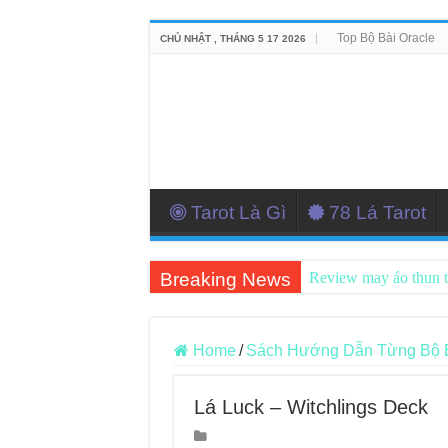
Top Bộ Bài Oracle
CHỦ NHẬT , THÁNG 5 17 2026
Tarot Là Gì
78 Lá Tarot
Breaking News
Review may áo thun 
Top 5 Cuốn Sách Hướ
Konxari Cards – Trả
Home
/
Sách Hướng Dẫn Từng Bộ Bài
Querent Tìm Đến Nh
Lá Luck – Witchlings Deck
Journey Of Love Orac
Journey Of Love Orac