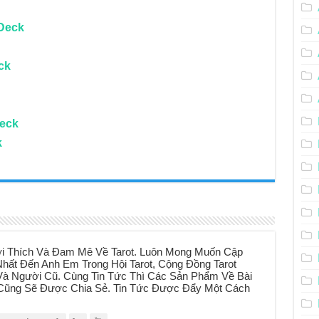
Deck
ck
Deck
k
i Thích Và Đam Mê Về Tarot. Luôn Mong Muốn Cập
hất Đến Anh Em Trong Hội Tarot, Cộng Đồng Tarot
à Người Cũ. Cùng Tin Tức Thì Các Sản Phẩm Về Bài
t Cũng Sẽ Được Chia Sẻ. Tin Tức Được Đẩy Một Cách