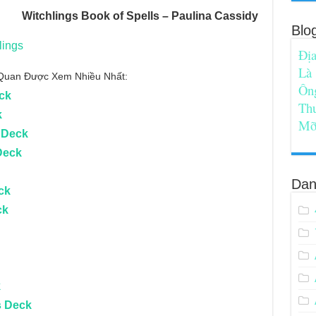
Witchlings
Book of Spells – Paulina Cassidy
Blo
lings
Địa
Là
n Quan Được Xem Nhiều Nhất:
Ôn
ck
Th
k
Mỡ
 Deck
Deck
Dan
ck
ck
k
s Deck