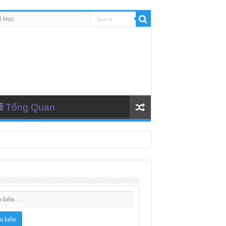
ố Học
Tổng Quan