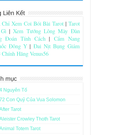
g Liên Kết
 Chỉ Xem Coi Bói Bài Tarot
|
Tarot
 Gì
|
Xem Tướng Lông Mày Đàn
g Đoán Tính Cách
|
Cẩm Nang
uốc Đông Y
|
Đai Nịt Bụng Giảm
 Chính Hãng Venus56
h mục
4 Nguyên Tố
72 Con Quỷ Của Vua Solomon
After Tarot
Aleister Crowley Thoth Tarot
Animal Totem Tarot