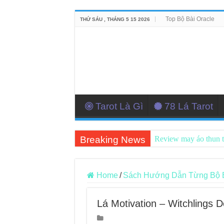
Top Bộ Bài Oracle
THỨ SÁU , THÁNG 5 15 2026
Tarot Là Gì
78 Lá Tarot
Breaking News
Review may áo thun 
Top 5 Cuốn Sách Hướ
Konxari Cards – Trả
Home
/
Sách Hướng Dẫn Từng Bộ Bài
Querent Tìm Đến Nh
Lá Motivation – Witchlings 
Journey Of Love Orac
Journey Of Love Orac