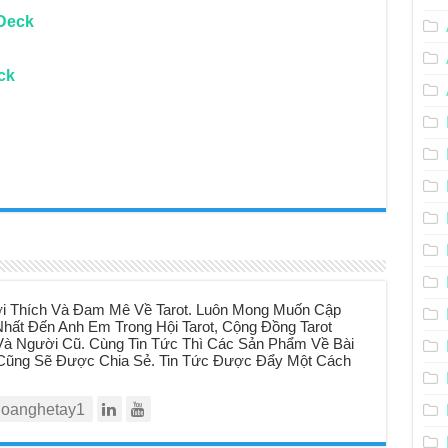
Deck
ck
i Thích Và Đam Mê Về Tarot. Luôn Mong Muốn Cập
hất Đến Anh Em Trong Hội Tarot, Cộng Đồng Tarot
à Người Cũ. Cùng Tin Tức Thì Các Sản Phẩm Về Bài
t Cũng Sẽ Được Chia Sẻ. Tin Tức Được Đẩy Một Cách
oanghetay1