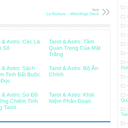
Next
Lá Nurture – Witchlings Deck
t & Astro: Các Lá
Tarot & Astro: Tầm
h Số
Quan Trọng Của Mặt
Trăng
t & Astro: Sách
Tarot & Astro: Bộ Ẩn
Dụ
m Tinh Bắt Buộc
Chính
 Đọc
t & Astro: Sơ Đồ
Tarot & Astro: Khái
Qu
Ứng Chiêm Tinh
Niệm Phân Đoạn
g Tarot
Tar