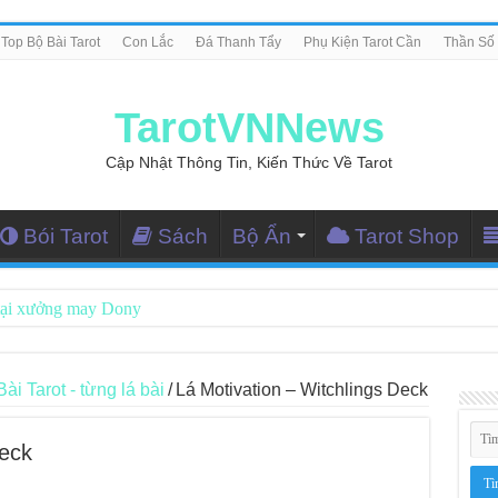
Top Bộ Bài Tarot
Con Lắc
Đá Thanh Tẩy
Phụ Kiện Tarot Cần
Thần Số
TarotVNNews
Cập Nhật Thông Tin, Kiến Thức Về Tarot
Bói Tarot
Sách
Bộ Ẩn
Tarot Shop
tại xưởng may Dony
ng Dẫn Đọc Bài Tarot Bằng Tiếng Việt
i Nghiệm Kết Nối Với Thế Giới Tâm Linh
 Tarot - từng lá bài
/
Lá Motivation – Witchlings Deck
iều Tarot Reader Nhưng Không Thấy Thỏa Mãn?
Deck
le – Lá Số 70: Heaven
le – Lá Số 69: Contemplation