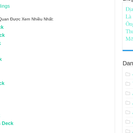
lings
Địa
Là
n Quan Được Xem Nhiều Nhất:
Ôn
ck
Th
ck
Mỡ
k
k
Dan
ck
k
s Deck