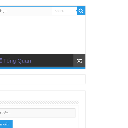
 Học
Tổng Quan