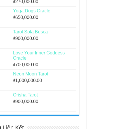
₫
270,000.00
Yoga Dogs Oracle
₫
650,000.00
Tarot Sola Busca
₫
900,000.00
Love Your Inner Goddess
Oracle
₫
700,000.00
Neon Moon Tarot
₫
1,000,000.00
Orisha Tarot
₫
900,000.00
g Liên Kết