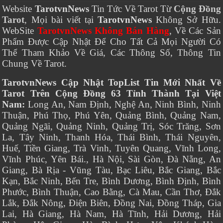
Website
TarotvnNews
Tin Tức Về Tarot Từ
Cộng Đồng
Tarot
, Mọi bài viết tại
TarotvnNews
Không Sở Hữu.
WebSite
TarotvnNews Không Bán Hàng
, Về Các Sản
Phẩm Được Cập Nhật Để Cho Tất Cả Mọi Người Có
Thể Tham Khảo Về Giá, Các Thông Số, Thông Tin
Chung Về Tarot.
TarotvnNews Cập Nhật TopList Tin Mới Nhất Về
Tarot Trên Cộng Đồng 63 Tỉnh Thành Tại Việt
Nam:
Long An, Nam Định, Nghệ An, Ninh Bình, Ninh
Thuận, Phú Thọ, Phú Yên, Quảng Bình, Quảng Nam,
Quảng Ngãi, Quảng Ninh, Quảng Trị, Sóc Trăng, Sơn
La, Tây Ninh, Thanh Hóa, Thái Bình, Thái Nguyên,
Huế, Tiền Giang, Trà Vinh, Tuyên Quang, Vĩnh Long,
Vĩnh Phúc, Yên Bái., Hà Nội, Sài Gòn, Đà Nẵng, An
Giang, Bà Rịa - Vũng Tàu, Bạc Liêu, Bắc Giang, Bắc
Kạn, Bắc Ninh, Bến Tre, Bình Dương, Bình Định, Bình
Phước, Bình Thuận, Cao Bằng, Cà Mau, Cần Thơ, Đắk
Lắk, Đắk Nông, Điện Biên, Đồng Nai, Đồng Tháp, Gia
Lai, Hà Giang, Hà Nam, Hà Tĩnh, Hải Dương, Hải