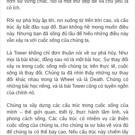
hơn sự vững chắc. Nó là một thứ đẹp đẽ và chủ yếu là
có ích.
Rồi sự phá hủy ập tới, rơi xuống từ trên trời cao, và cấu
trúc ấy bắt đầu sụp đổ. Bạn không hề mong muốn điều
này. Nhưng bạn đã sống đủ lâu để hiểu những điều này
vẫn xảy ra với cuộc sống của chúng ta.
Lá Tower không chỉ đơn thuần nói về sự phá hủy. Như
mọi lá bài khác, đằng sau nó là một bài học. Sự thay đổi
xảy ra trong cuộc sống mỗi chúng ta; trên thực tế, cuộc
sống
là
thay đổi. Chúng ta đã nhìn thấy những sự thay
đổi khác nhau trong lá Wheel và lá Death. Chúng có
những bài học riêng, và lá bài Tower cũng có tuyên ngôn
của chính nó.
Chúng ta xây dựng các cấu trúc trong cuộc sống của
mình – thế giới quan, triết lý, thực hành tâm linh, và
phong cách sống. Các cấu trúc có nhiệm vụ cải thiện
cuộc sống của chúng ta, cho chúng ta sự bảo vệ vừa đủ
để chúng ta có thể bay cao. Nếu cấu trúc này chiếm lấy