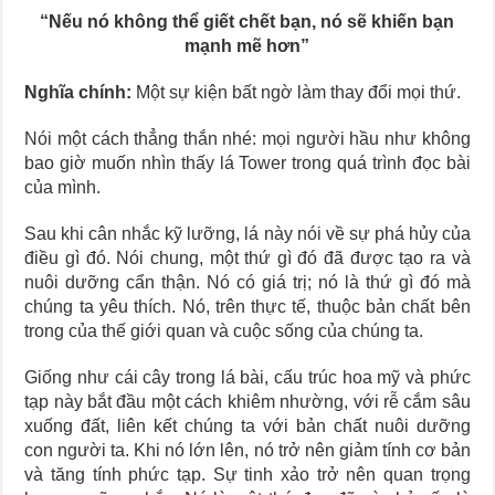
“Nếu nó không thể giết chết bạn, nó sẽ khiến bạn
mạnh mẽ hơn”
Nghĩa chính:
Một sự kiện bất ngờ làm thay đổi mọi thứ.
Nói một cách thẳng thắn nhé: mọi người hầu như không
bao giờ muốn nhìn thấy lá Tower trong quá trình đọc bài
của mình.
Sau khi cân nhắc kỹ lưỡng, lá này nói về sự phá hủy của
điều gì đó. Nói chung, một thứ gì đó đã được tạo ra và
nuôi dưỡng cẩn thận. Nó có giá trị; nó là thứ gì đó mà
chúng ta yêu thích. Nó, trên thực tế, thuộc bản chất bên
trong của thế giới quan và cuộc sống của chúng ta.
Giống như cái cây trong lá bài, cấu trúc hoa mỹ và phức
tạp này bắt đầu một cách khiêm nhường, với rễ cắm sâu
xuống đất, liên kết chúng ta với bản chất nuôi dưỡng
con người ta. Khi nó lớn lên, nó trở nên giảm tính cơ bản
và tăng tính phức tạp. Sự tinh xảo trở nên quan trọng