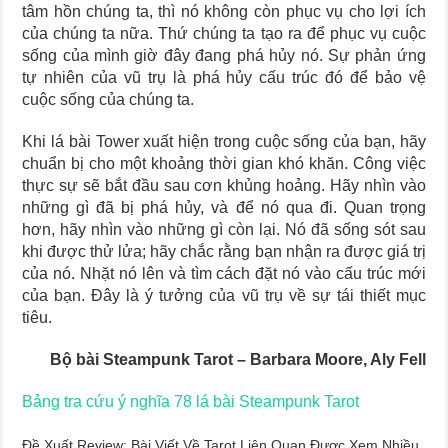
tâm hồn chúng ta, thì nó không còn phục vụ cho lợi ích
của chúng ta nữa. Thứ chúng ta tạo ra để phục vụ cuộc
sống của mình giờ đây đang phá hủy nó. Sự phản ứng
tự nhiên của vũ trụ là phá hủy cấu trúc đó để bảo vệ
cuộc sống của chúng ta.
Khi lá bài Tower xuất hiện trong cuộc sống của bạn, hãy
chuẩn bị cho một khoảng thời gian khó khăn. Công việc
thực sự sẽ bắt đầu sau cơn khủng hoảng. Hãy nhìn vào
những gì đã bị phá hủy, và để nó qua đi. Quan trọng
hơn, hãy nhìn vào những gì còn lại. Nó đã sống sót sau
khi được thử lửa; hãy chắc rằng bạn nhận ra được giá trị
của nó. Nhặt nó lên và tìm cách đặt nó vào cấu trúc mới
của bạn. Đây là ý tưởng của vũ trụ về sự tái thiết mục
tiêu.
Bộ bài Steampunk Tarot – Barbara Moore, Aly Fell
Bảng tra cứu ý nghĩa 78 lá bài Steampunk Tarot
Đề Xuất Review: Bài Viết Về Tarot Liên Quan Được Xem Nhiều