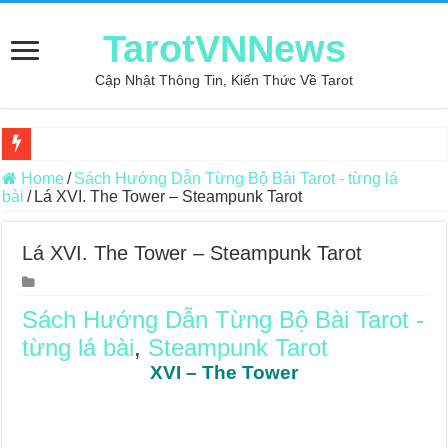
TarotVNNews
Cập Nhật Thông Tin, Kiến Thức Về Tarot
Review may áo thun tại xưởng may Dony
Home
/
Sách Hướng Dẫn Từng Bộ Bài Tarot - từng lá
bài
/
Lá XVI. The Tower – Steampunk Tarot
Top 5 Cuốn Sách Hướng Dẫn Đọc Bài Tarot Bằng Tiếng Việt
Konxari Cards – Trải Nghiệm Kết Nối Với Thế Giới Tâm Linh
Lá XVI. The Tower – Steampunk Tarot
Querent Tìm Đến Nhiều Tarot Reader Nhưng Không Thấy Thỏa Mã
Journey Of Love Oracle – Lá Số 70: Heaven
Sách Hướng Dẫn Từng Bộ Bài Tarot -
từng lá bài
,
Steampunk Tarot
Journey Of Love Oracle – Lá Số 69: Contemplation
XVI – The Tower
Journey Of Love Oracle – Lá Số 68: Drop Into Your Heart
Journey Of Love Oracle – Lá Số 67: The Swan