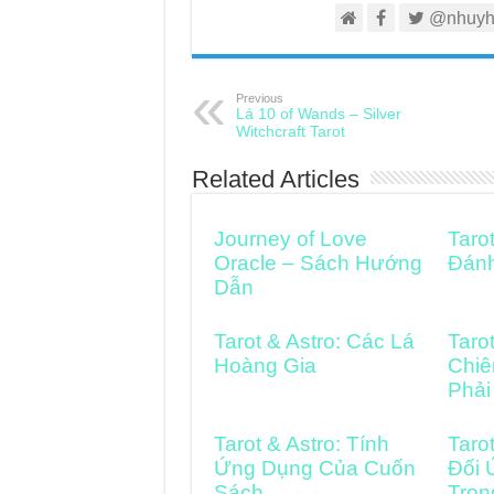
@nhuyh
Previous
Lá 10 of Wands – Silver
Witchcraft Tarot
Related Articles
Journey of Love
Taro
Oracle – Sách Hướng
Đán
Dẫn
Tarot & Astro: Các Lá
Taro
Hoàng Gia
Chiê
Phải
Tarot & Astro: Tính
Taro
Ứng Dụng Của Cuốn
Đối 
Sách
Tron