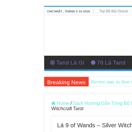
Top Bộ Bài Oracle
CHỦ NHẬT , THÁNG 5 10 2026
Tarot Là Gì
78 Lá Tarot
Breaking News
Review may áo thun 
Top 5 Cuốn Sách Hướ
Konxari Cards – Trả
Home
/
Sách Hướng Dẫn Từng Bộ Bài
Witchcraft Tarot
Querent Tìm Đến Nh
Journey Of Love Orac
Lá 9 of Wands – Silver Witch
Journey Of Love Orac