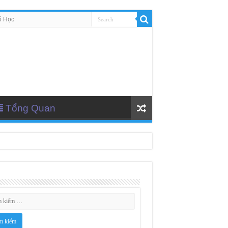
ố Học
Tổng Quan