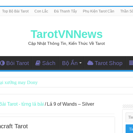
Top Bộ Bài Tarot
Con Lắc
Đá Thanh Tẩy
Phụ Kiện Tarot Cần
Thần S
TarotVNNews
Cập Nhật Thông Tin, Kiến Thức Về Tarot
Bói Tarot
Sách
Bộ Ẩn
Tarot Shop
tại xưởng may Dony
ng Dẫn Đọc Bài Tarot Bằng Tiếng Việt
i Nghiệm Kết Nối Với Thế Giới Tâm Linh
 Tarot - từng lá bài
/
Lá 9 of Wands – Silver
iều Tarot Reader Nhưng Không Thấy Thỏa Mãn?
le – Lá Số 70: Heaven
craft Tarot
le – Lá Số 69: Contemplation