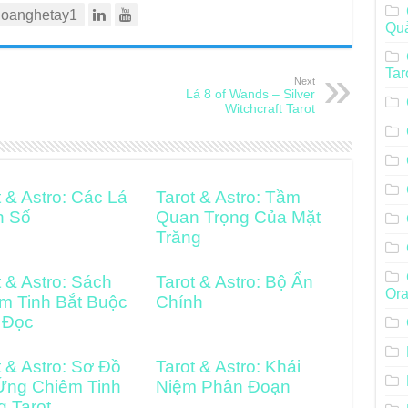
oanghetay1
Qu
Tar
Next
Lá 8 of Wands – Silver
Witchcraft Tarot
t & Astro: Các Lá
Tarot & Astro: Tầm
h Số
Quan Trọng Của Mặt
Trăng
t & Astro: Sách
Tarot & Astro: Bộ Ẩn
Ora
m Tinh Bắt Buộc
Chính
 Đọc
t & Astro: Sơ Đồ
Tarot & Astro: Khái
Ứng Chiêm Tinh
Niệm Phân Đoạn
g Tarot