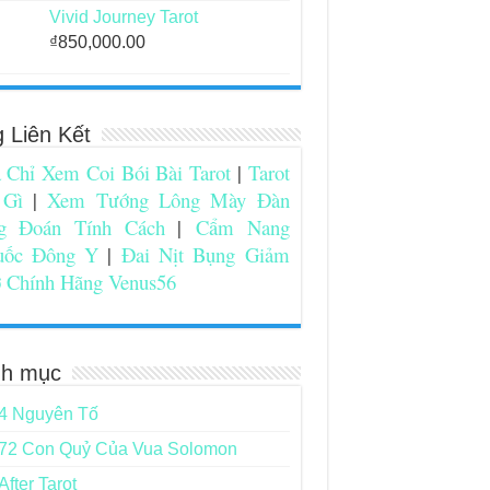
Vivid Journey Tarot
₫
850,000.00
g Liên Kết
 Chỉ Xem Coi Bói Bài Tarot
|
Tarot
 Gì
|
Xem Tướng Lông Mày Đàn
g Đoán Tính Cách
|
Cẩm Nang
uốc Đông Y
|
Đai Nịt Bụng Giảm
 Chính Hãng Venus56
h mục
4 Nguyên Tố
72 Con Quỷ Của Vua Solomon
After Tarot