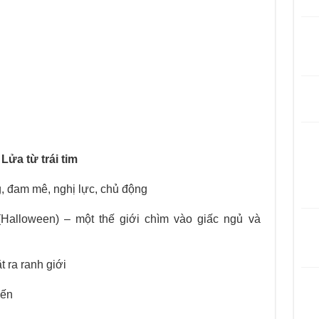
Lửa
từ
trái tim
 đam mê, nghị lực, chủ động
Halloween) – một thế giới chìm vào giấc ngủ và
t ra ranh giới
đến