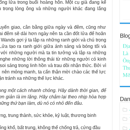
ống lửa trong buổi hoàng hôn. Một cụ già đang kể
 trong lòng ông và những người khác đang lắng
uyển giao, cân bằng giữa ngày và đêm, cũng như
 đêm sẽ dài hơn ngày nên ta cần đốt lửa để hoãn
Blo
 Wands gợi ý ta lập ra những ranh giới và chú trọng
Địa
Lửa tạo ra ranh giới giữa ánh sáng và bóng tối và
Là
p với những người mà ta tin tưởng và lập ra những
 nghe những lời thông thái từ những người có kinh
Ôn
oi sáng trong linh hồn và trau dồi nhận thức. Bởi vì
Th
rở nên mỏng manh, ta cẩn thận mời chào các thế lực
Mỡ
ận tránh xa những thế lực khác.
ọng một cách nhanh chóng. Hãy dành thời gian, để
ơn giản là im lặng. Hãy chậm lại theo nhịp hòa hợp
Dan
hững thứ bạn làm, dù nó có nhỏ đến đâu.
ựng, trung thành, sức khỏe, kỷ luật, thương binh
ống khổ, bất trung, không thể chống trả, cứng đầu