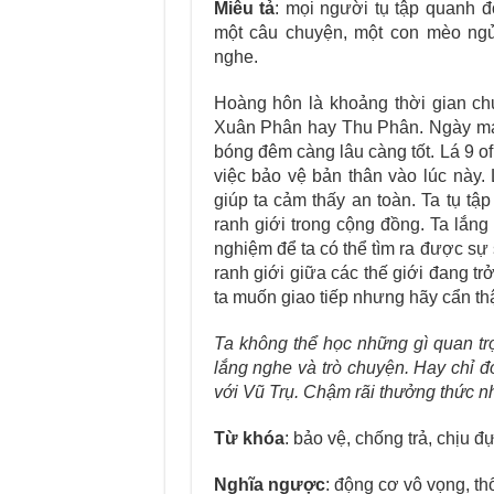
Miêu tả
: mọi người tụ tập quanh đ
một câu chuyện, một con mèo ngủ
nghe.
Hoàng hôn là khoảng thời gian ch
Xuân Phân hay Thu Phân. Ngày mai
bóng đêm càng lâu càng tốt. Lá 9 of
việc bảo vệ bản thân vào lúc này. 
giúp ta cảm thấy an toàn. Ta tụ tậ
ranh giới trong cộng đồng. Ta lắng
nghiệm để ta có thể tìm ra được sự s
ranh giới giữa các thế giới đang t
ta muốn giao tiếp nhưng hãy cẩn th
Ta không thể học những gì quan tr
lắng nghe và
trò chuyện
. Hay chỉ đ
với Vũ Trụ. Chậm rãi thưởng thức n
Từ khóa
: bảo vệ, chống trả, chịu đ
Nghĩa ngược
: động cơ vô vọng, th