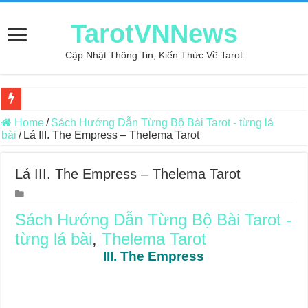
TarotVNNews
Cập Nhật Thông Tin, Kiến Thức Về Tarot
Review may áo thun tại xưởng may Dony
Home
/
Sách Hướng Dẫn Từng Bộ Bài Tarot - từng lá
bài
/
Lá III. The Empress – Thelema Tarot
Top 5 Cuốn Sách Hướng Dẫn Đọc Bài Tarot Bằng Tiếng Việt
Konxari Cards – Trải Nghiệm Kết Nối Với Thế Giới Tâm Linh
Lá III. The Empress – Thelema Tarot
Querent Tìm Đến Nhiều Tarot Reader Nhưng Không Thấy Thỏa Mã
Journey Of Love Oracle – Lá Số 70: Heaven
Sách Hướng Dẫn Từng Bộ Bài Tarot -
từng lá bài
,
Thelema Tarot
Journey Of Love Oracle – Lá Số 69: Contemplation
III. The Empress
Journey Of Love Oracle – Lá Số 68: Drop Into Your Heart
Journey Of Love Oracle – Lá Số 67: The Swan