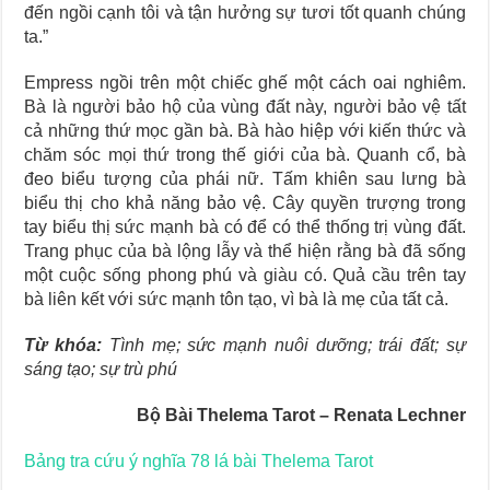
đến ngồi cạnh tôi và tận hưởng sự tươi tốt quanh chúng
ta.”
Empress ngồi trên một chiếc ghế một cách oai nghiêm.
Bà là người bảo hộ của vùng đất này, người bảo vệ tất
cả những thứ mọc gần bà. Bà hào hiệp với kiến thức và
chăm sóc mọi thứ trong thế giới của bà. Quanh cổ, bà
đeo biểu tượng của phái nữ. Tấm khiên sau lưng bà
biểu thị cho khả năng bảo vệ. Cây quyền trượng trong
tay biểu thị sức mạnh bà có để có thể thống trị vùng đất.
Trang phục của bà lộng lẫy và thể hiện rằng bà đã sống
một cuộc sống phong phú và giàu có. Quả cầu trên tay
bà liên kết với sức mạnh tôn tạo, vì bà là mẹ của tất cả.
Từ khóa:
Tình mẹ; sức mạnh nuôi dưỡng; trái đất; sự
sáng tạo; sự trù phú
Bộ Bài Thelema Tarot – Renata Lechner
Bảng tra cứu ý nghĩa 78 lá bài Thelema Tarot