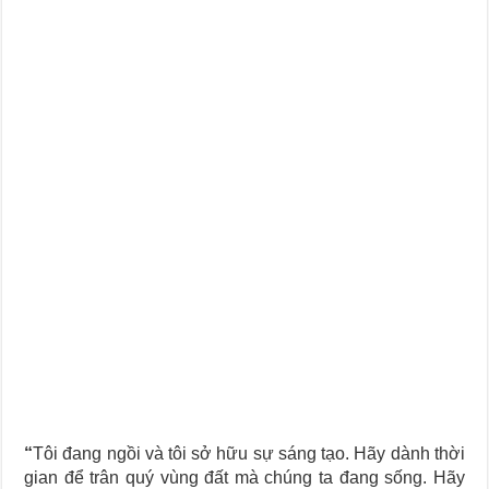
Journey Of Love Oracle – Lá Số 66: Coming Together
Journey Of Love Oracle – Lá Số 65: The Breaking
“
Tôi đang ngồi và tôi sở hữu sự sáng tạo. Hãy dành thời
gian để trân quý vùng đất mà chúng ta đang sống. Hãy