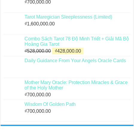
₫
700,000.00
Tarot Maregician Sleeplessness (Limited)
₫
1,600,000.00
Combo Sách Tarot 78 Độ Minh Triết + Giải Mã Bộ
Hoàng Gia Tarot
Giá
Giá
₫
528,000.00
₫
428,000.00
gốc
hiện
Daily Guidance From Your Angels Oracle Cards
là:
tại
₫528,000.00.
là:
₫428,000.00.
Mother Mary Oracle: Protection Miracles & Grace
of the Holy Mother
₫
700,000.00
Wisdom Of Golden Path
₫
700,000.00