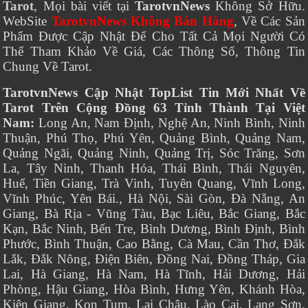
Tarot
, Mọi bài viết tại
TarotvnNews
Không Sở Hữu.
WebSite
TarotvnNews Không Bán Hàng
, Về Các Sản
Phẩm Được Cập Nhật Để Cho Tất Cả Mọi Người Có
Thể Tham Khảo Về Giá, Các Thông Số, Thông Tin
Chung Về Tarot.
TarotvnNews Cập Nhật TopList Tin Mới Nhất Về
Tarot Trên Cộng Đồng 63 Tỉnh Thành Tại Việt
Nam:
Long An, Nam Định, Nghệ An, Ninh Bình, Ninh
Thuận, Phú Thọ, Phú Yên, Quảng Bình, Quảng Nam,
Quảng Ngãi, Quảng Ninh, Quảng Trị, Sóc Trăng, Sơn
La, Tây Ninh, Thanh Hóa, Thái Bình, Thái Nguyên,
Huế, Tiền Giang, Trà Vinh, Tuyên Quang, Vĩnh Long,
Vĩnh Phúc, Yên Bái., Hà Nội, Sài Gòn, Đà Nẵng, An
Giang, Bà Rịa - Vũng Tàu, Bạc Liêu, Bắc Giang, Bắc
Kạn, Bắc Ninh, Bến Tre, Bình Dương, Bình Định, Bình
Phước, Bình Thuận, Cao Bằng, Cà Mau, Cần Thơ, Đắk
Lắk, Đắk Nông, Điện Biên, Đồng Nai, Đồng Tháp, Gia
Lai, Hà Giang, Hà Nam, Hà Tĩnh, Hải Dương, Hải
Phòng, Hậu Giang, Hòa Bình, Hưng Yên, Khánh Hòa,
Kiên Giang, Kon Tum, Lai Châu, Lào Cai, Lạng Sơn,