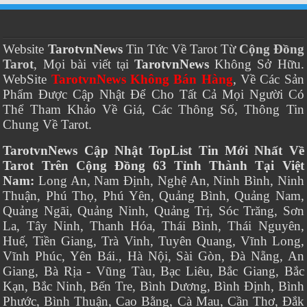
Website
TarotvnNews
Tin Tức Về Tarot Từ
Cộng Đồng
Tarot
, Mọi bài viết tại
TarotvnNews
Không Sở Hữu.
WebSite
TarotvnNews Không Bán Hàng
, Về Các Sản
Phẩm Được Cập Nhật Để Cho Tất Cả Mọi Người Có
Thể Tham Khảo Về Giá, Các Thông Số, Thông Tin
Chung Về Tarot.
TarotvnNews Cập Nhật TopList Tin Mới Nhất Về
Tarot Trên Cộng Đồng 63 Tỉnh Thành Tại Việt
Nam:
Long An, Nam Định, Nghệ An, Ninh Bình, Ninh
Thuận, Phú Thọ, Phú Yên, Quảng Bình, Quảng Nam,
Quảng Ngãi, Quảng Ninh, Quảng Trị, Sóc Trăng, Sơn
La, Tây Ninh, Thanh Hóa, Thái Bình, Thái Nguyên,
Huế, Tiền Giang, Trà Vinh, Tuyên Quang, Vĩnh Long,
Vĩnh Phúc, Yên Bái., Hà Nội, Sài Gòn, Đà Nẵng, An
Giang, Bà Rịa - Vũng Tàu, Bạc Liêu, Bắc Giang, Bắc
Kạn, Bắc Ninh, Bến Tre, Bình Dương, Bình Định, Bình
Phước, Bình Thuận, Cao Bằng, Cà Mau, Cần Thơ, Đắk