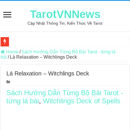
TarotVNNews
Cập Nhật Thông Tin, Kiến Thức Về Tarot
Review may áo thun tại xưởng may Dony
Home
/
Sách Hướng Dẫn Từng Bộ Bài Tarot - từng lá
bài
/
Lá Relaxation – Witchlings Deck
Top 5 Cuốn Sách Hướng Dẫn Đọc Bài Tarot Bằng Tiếng Việt
Konxari Cards – Trải Nghiệm Kết Nối Với Thế Giới Tâm Linh
Lá Relaxation – Witchlings Deck
Querent Tìm Đến Nhiều Tarot Reader Nhưng Không Thấy Thỏa Mã
Journey Of Love Oracle – Lá Số 70: Heaven
Sách Hướng Dẫn Từng Bộ Bài Tarot -
từng lá bài
,
Witchlings Deck of Spells
Journey Of Love Oracle – Lá Số 69: Contemplation
Journey Of Love Oracle – Lá Số 68: Drop Into Your Heart
Journey Of Love Oracle – Lá Số 67: The Swan