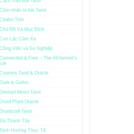
Cách Xào Bài Tarot
Cảm nhận lá bài Tarot
Chiêm Tinh
Chủ Đề Và Mục Đích
Con Lắc Cảm Xạ
Công Việc và Sự Nghiệp
Connected & Free – The Alchemist’s
cle
Cosmos Tarot & Oracle
Dark & Gothic
Deviant Moon Tarot
Druid Plant Oracle
Druidcraft Tarot
Đá Thanh Tẩy
Định Hướng Thực Tế