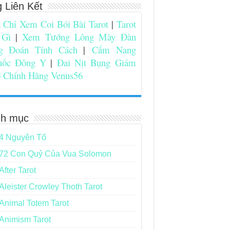
g Liên Kết
 Chỉ Xem Coi Bói Bài Tarot
|
Tarot
 Gì
|
Xem Tướng Lông Mày Đàn
g Đoán Tính Cách
|
Cẩm Nang
uốc Đông Y
|
Đai Nịt Bụng Giảm
 Chính Hãng Venus56
h mục
4 Nguyên Tố
72 Con Quỷ Của Vua Solomon
After Tarot
Aleister Crowley Thoth Tarot
Animal Totem Tarot
Animism Tarot