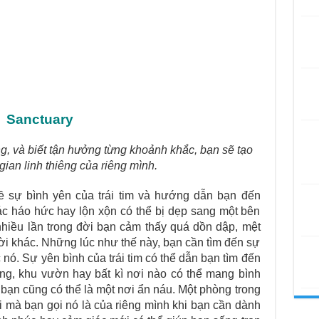
Sanctuary
ung, và biết tận hưởng từng khoảnh khắc, bạn sẽ tạo
ian linh thiêng của riêng mình.
 sự bình yên của trái tim và hướng dẫn bạn đến
ác háo hức hay lộn xộn có thể bị dẹp sang một bên
t nhiều lần trong đời bạn cảm thấy quá dồn dập, mệt
ời khác. Những lúc như thế này, bạn cần tìm đến sự
nó. Sự yên bình của trái tim có thể dẫn bạn tìm đến
g, khu vườn hay bất kì nơi nào có thể mang bình
ạn cũng có thể là một nơi ẩn náu. Một phòng trong
 mà bạn gọi nó là của riêng mình khi bạn cần dành