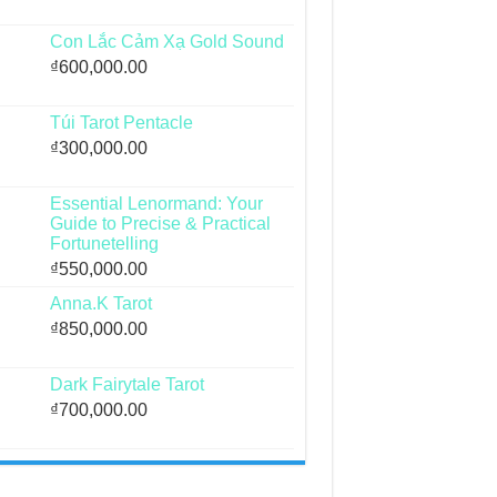
Con Lắc Cảm Xạ Gold Sound
₫
600,000.00
Túi Tarot Pentacle
₫
300,000.00
Essential Lenormand: Your
Guide to Precise & Practical
Fortunetelling
₫
550,000.00
Anna.K Tarot
₫
850,000.00
Dark Fairytale Tarot
₫
700,000.00