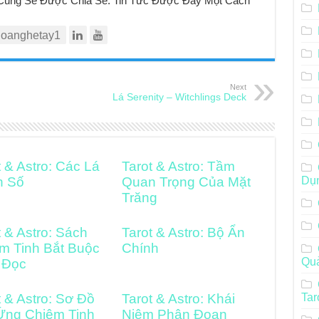
t Cũng Sẽ Được Chia Sẻ. Tin Tức Được Đẩy Một Cách
oanghetay1
Next
Lá Serenity – Witchlings Deck
t & Astro: Các Lá
Tarot & Astro: Tầm
h Số
Quan Trọng Của Mặt
Dụ
Trăng
t & Astro: Sách
Tarot & Astro: Bộ Ẩn
m Tinh Bắt Buộc
Chính
Qu
 Đọc
t & Astro: Sơ Đồ
Tarot & Astro: Khái
Tar
Ứng Chiêm Tinh
Niệm Phân Đoạn