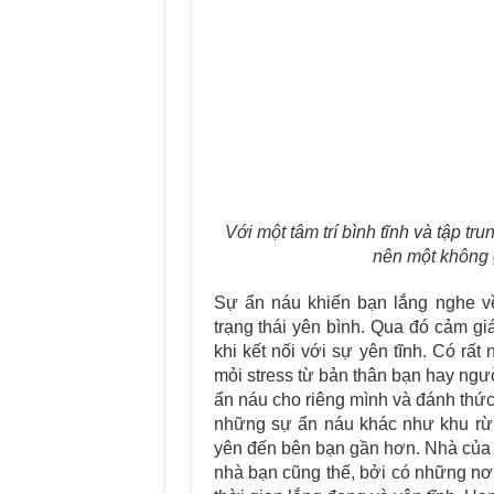
Với một tâm trí bình tĩnh và tập tr
nên một không g
Sự ẩn náu khiến bạn lắng nghe về
trạng thái yên bình. Qua đó cảm gi
khi kết nối với sự yên tĩnh. Có rấ
mỏi stress từ bản thân bạn hay ngư
ẩn náu cho riêng mình và đánh thức 
những sự ẩn náu khác như khu rừn
yên đến bên bạn gần hơn. Nhà của b
nhà bạn cũng thế, bởi có những nơi