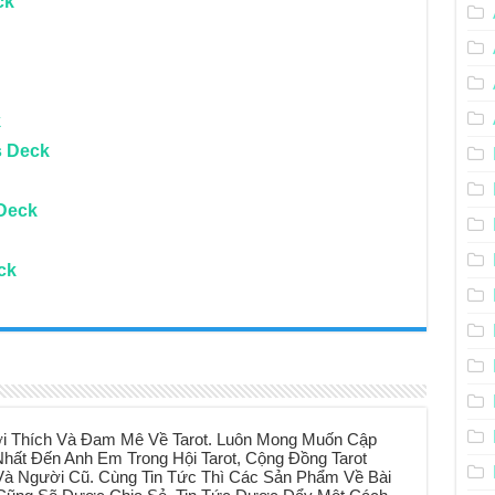
ck
k
s Deck
Deck
ck
i Thích Và Đam Mê Về Tarot. Luôn Mong Muốn Cập
hất Đến Anh Em Trong Hội Tarot, Cộng Đồng Tarot
à Người Cũ. Cùng Tin Tức Thì Các Sản Phẩm Về Bài