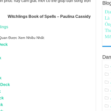
ạnh phúc hay cảm giác mới có thể giúp bạn sống trọn
Blo
Địa
Witchlings
Book of Spells – Paulina Cassidy
Là
Ôn
lings
Th
Mỡ
n Quan Được Xem Nhiều Nhất:
Deck
Dan
k
k
 Deck
k
ck
ck