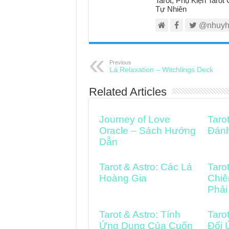
Tarot, Phụ Kiện Taro
Tự Nhiên
@nhuyh
Previous
Lá Relaxation – Witchlings Deck
Related Articles
Journey of Love
Taro
Oracle – Sách Hướng
Đán
Dẫn
Tarot & Astro: Các Lá
Taro
Hoàng Gia
Chiê
Phải
Tarot & Astro: Tính
Taro
Ứng Dụng Của Cuốn
Đối 