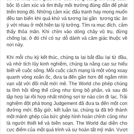
bộc lộ cảm xúc và tìm thấy môi trường đúng đắn để phát
triển trong đó. Những cảm xúc đấu tranh hay mong muốn
đều tan biến khi quá khứ và tương lai gần tương tác ăn
ý với nhau ở một hiện tại lý tưởng. Tìm ra mục đích, cảm
thấy thỏa mãn. Khi chìm vào dòng chảy vũ trụ, đừng
chống lại, ở đó chỉ có sự dỗ dành và cảm giác thuộc về
nơi này.
Khi mỗi chu kỳ kết thúc, chúng ta lại bắt đầu lại từ đầu,
và nhờ tích lũy kinh nghiệm, chúng ta nâng cao sự hiểu
biết về cuộc sống. Mỗi cuộc cách mạng là một vòng xoay
quanh vòng xoắn ốc, đưa ta đến gần hơn để ngắm nhìn
vạn vật với đôi mắt mới mẻ. The World cho phép chúng
ta lĩnh hội tổng thể cũng như từng bộ phận, và sau đó
tập hợp lại rồi hợp nhất những sợi tơ nào còn đi lạc. Trải
nghiệm đột phá trong Judgement đã đưa ta đến một con
đường mới. Bây giờ, kết luận lại, chúng ta đã trở thành
một mảnh ghép của bức ghép hình hoàn chỉnh cũng như
là người thiết kế và biên soạn. The World đại diện cho
cực điểm của một quá trình và sự hoàn tất mỹ mãn. Vượt