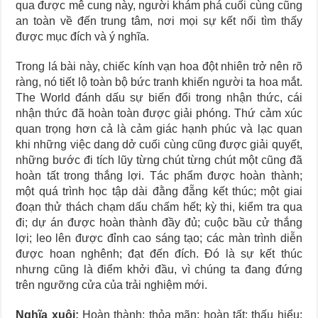
qua được mê cung này, người khám phá cuối cùng cũng
an toàn về đến trung tâm, nơi mọi sự kết nối tìm thấy
được mục đích và ý nghĩa.
Trong lá bài này, chiếc kính vạn hoa đột nhiên trở nên rõ
ràng, nó tiết lộ toàn bộ bức tranh khiến người ta hoa mắt.
The World đánh dấu sự biến đổi trong nhận thức, cái
nhận thức đã hoàn toàn được giải phóng. Thứ cảm xúc
quan trọng hơn cả là cảm giác hạnh phúc và lạc quan
khi những việc dang dở cuối cùng cũng được giải quyết,
những bước đi tích lũy từng chút từng chút một cũng đã
hoàn tất trong thắng lợi. Tác phẩm được hoàn thành;
một quá trình học tập dài đằng đẵng kết thúc; một giai
đoạn thử thách chạm dấu chấm hết; kỳ thi, kiểm tra qua
đi; dự án được hoàn thành đầy đủ; cuộc bầu cử thắng
lợi; leo lên được đỉnh cao sáng tạo; các màn trình diễn
được hoan nghênh; đạt đến đích. Đó là sự kết thúc
nhưng cũng là điểm khởi đầu, vì chúng ta đang đứng
trên ngưỡng cửa của trải nghiệm mới.
Nghĩa xuôi:
Hoàn thành; thỏa mãn; hoàn tất; thấu hiểu;