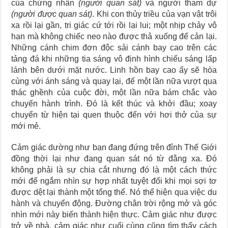
của chứng nhân
(người quan sát)
và người tham dự
(người được quan sát)
. Khi con thủy triều của vạn vật trôi
xa rồi lại gần, tri giác cứ tới rồi lại lui; một nhịp chảy vô
hạn mà không chiếc neo nào được thả xuống để cản lại.
Những cánh chim đơn độc sải cánh bay cao trên các
tảng đá khi những tia sáng vô định hình chiếu sáng lấp
lánh bên dưới mặt nước. Linh hồn bay cao ấy sẽ hòa
cùng với ánh sáng và quay lại, để một lần nữa vượt qua
thác ghềnh của cuộc đời, một lần nữa bám chắc vào
chuyến hành trình. Đó là kết thúc và khởi đầu; xoay
chuyển từ hiện tại quen thuộc đến với hơi thở của sự
mới mẻ.
Cảm giác dường như bạn đang đứng trên đỉnh Thế Giới
đồng thời lại như đang quan sát nó từ đằng xa. Đó
không phải là sự chia cắt nhưng đó là một cách thức
mới để ngắm nhìn sự hợp nhất tuyệt đối khi mọi sợi tơ
được dệt lại thành một tổng thể. Nó thể hiện qua việc du
hành và chuyển động. Đường chân trời rộng mở và góc
nhìn mới này biến thành hiện thực. Cảm giác như được
trở về nhà, cảm giác như cuối cùng cũng tìm thấy cách