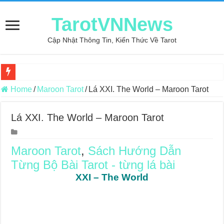
TarotVNNews
Cập Nhật Thông Tin, Kiến Thức Về Tarot
Review may áo thun tại xưởng may Dony
Home
/
Maroon Tarot
/
Lá XXI. The World – Maroon Tarot
Top 5 Cuốn Sách Hướng Dẫn Đọc Bài Tarot Bằng Tiếng Việt
Lá XXI. The World – Maroon Tarot
Konxari Cards – Trải Nghiệm Kết Nối Với Thế Giới Tâm Linh
Querent Tìm Đến Nhiều Tarot Reader Nhưng Không Thấy Thỏa Mã
Maroon Tarot
,
Sách Hướng Dẫn
Journey Of Love Oracle – Lá Số 70: Heaven
Từng Bộ Bài Tarot - từng lá bài
Journey Of Love Oracle – Lá Số 69: Contemplation
XXI – The World
Journey Of Love Oracle – Lá Số 68: Drop Into Your Heart
Journey Of Love Oracle – Lá Số 67: The Swan