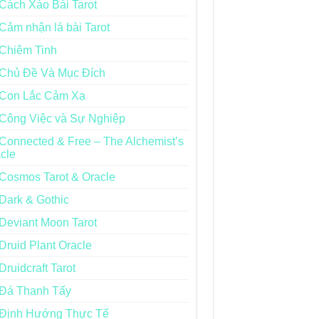
Cách Xào Bài Tarot
Cảm nhận lá bài Tarot
Chiêm Tinh
Chủ Đề Và Mục Đích
Con Lắc Cảm Xạ
Công Việc và Sự Nghiệp
Connected & Free – The Alchemist’s
cle
Cosmos Tarot & Oracle
Dark & Gothic
Deviant Moon Tarot
Druid Plant Oracle
Druidcraft Tarot
Đá Thanh Tẩy
Định Hướng Thực Tế