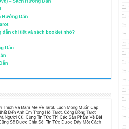
ove) – Sách Hướng Dẫn
t
ách Hướng Dẫn
arot
dẫn chi tiết và sách booklet nhỏ?
ng Dẫn
Dẫn
 Dẫn
i Thích Và Đam Mê Về Tarot. Luôn Mong Muốn Cập
hất Đến Anh Em Trong Hội Tarot, Cộng Đồng Tarot
à Người Cũ. Cùng Tin Tức Thì Các Sản Phẩm Về Bài
t Cũng Sẽ Được Chia Sẻ. Tin Tức Được Đẩy Một Cách