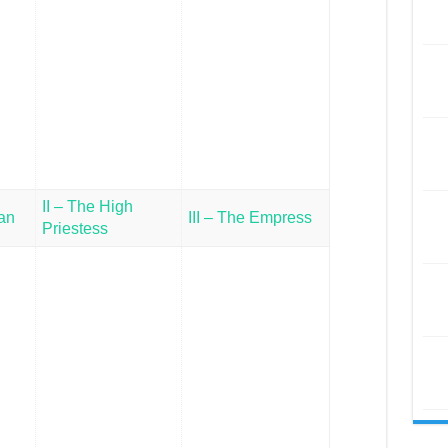
II – The High
ian
III – The Empress
Priestess