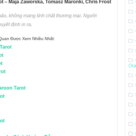
t – Maja Zaworska, Tomasz Maronki, Chris Frost
khảo, không mang tính chất thương mại. Người
uyết định in ra.
n Quan Được Xem Nhiều Nhất:
Tarot
ot
t
Ora
rot
aroon Tarot
ot
ot