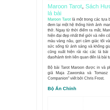
Maroon Tarot
,
Sách Hướ
Journey Of Love Orac
lá bài
Journey Of Love Ora
Maroon Tarot
là một trong các tựa 
đem lại một hệ thống hình ảnh man
Journey Of Love Orac
thở. Ngay từ thời điểm ra mắt, Ma
Journey Of Love Orac
hiện đại đẹp nhất thế giới và nên c
màu vàng nâu, gợi cảm giác tối v
sức sống từ ánh sáng và không gia
cũng xuất hiện rải rác các lá b
đạo/hành tinh liên quan đến lá bài 
Bộ bài Tarot Maroon được in và p
giả Maja Zaworska và Tomasz 
Companion” viết bởi Chris Frost.
Bộ Ẩn Chính