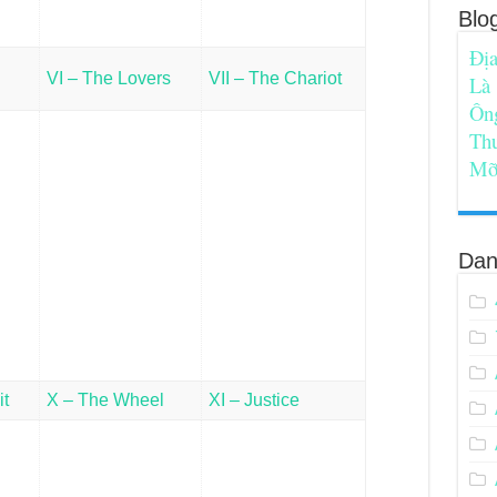
Blo
Địa
VI – The Lovers
VII – The Chariot
Là
Ôn
Th
Mỡ
Dan
it
X – The Wheel
XI – Justice