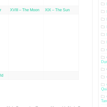
r
XVIII – The Moon
XIX – The Sun
Dụ
ld
Qu
Tar