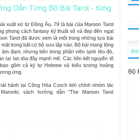
ng Dẫn Từng Bộ Bài Tarot - từng
le – Lá Số 68: Drop Into Your Heart
cle – Lá Số 67: The Swan
bài xuất xứ từ Đông Âu, 79 lá bài của Maroon Tarot
g phong cách fantasy kỹ thuật số và đẹp đến ngạt
le – Lá Số 66: Coming Together
roon Tarot đã được xem là một trong những tựa bài
le – Lá Số 65: The Breaking
ó mặt trong bất cứ bộ sưu tập nào. Bộ bài mang tông
Bói
à ảm đạm; nhưng bên trong phần viền lạnh lẽo đó,
n lại lan tỏa đầy mạnh mẽ. Các liên kết nguyên tố
ài bao gồm cả ký tự Hebrew và biểu tượng hoàng
Bộ 
tương ứng.
hát hành tại Cộng Hòa Czech bởi chính nhóm tác
Maronki, sách hướng dẫn “The Maroon Tarot