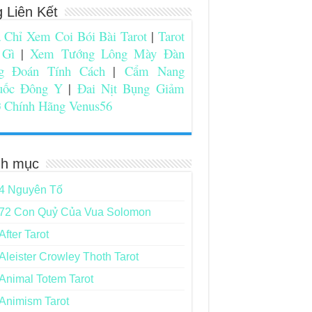
g Liên Kết
 Chỉ Xem Coi Bói Bài Tarot
|
Tarot
 Gì
|
Xem Tướng Lông Mày Đàn
g Đoán Tính Cách
|
Cẩm Nang
uốc Đông Y
|
Đai Nịt Bụng Giảm
 Chính Hãng Venus56
h mục
4 Nguyên Tố
72 Con Quỷ Của Vua Solomon
After Tarot
Aleister Crowley Thoth Tarot
Animal Totem Tarot
Animism Tarot