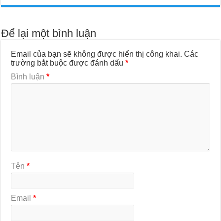
Để lại một bình luận
Email của bạn sẽ không được hiển thị công khai.
Các
trường bắt buộc được đánh dấu
*
Bình luận
*
Tên
*
Email
*