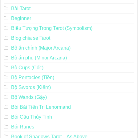
Bài Tarot
Beginner
Biểu Tượng Trong Tarot (Symbolism)
Blog chia sẻ Tarot
Bộ ẩn chính (Major Arcana)
Bộ ẩn phụ (Minor Arcana)
Bộ Cups (Cốc)
Bộ Pentacles (Tiền)
Bộ Swords (Kiếm)
Bộ Wands (Gậy)
Bói Bài Tiên Tri Lenormand
Bói Cầu Thủy Tinh
Bói Runes
Book of Shadows Tarot – As Above