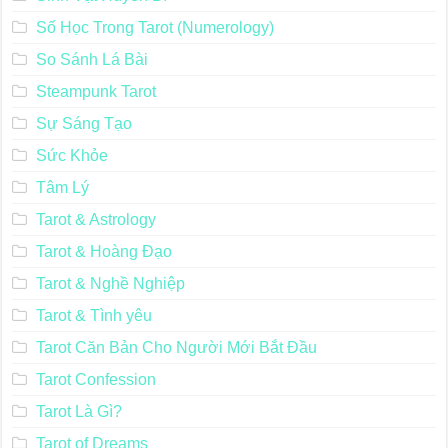
Số Học Trong Tarot (Numerology)
So Sánh Lá Bài
Steampunk Tarot
Sự Sáng Tạo
Sức Khỏe
Tâm Lý
Tarot & Astrology
Tarot & Hoàng Đạo
Tarot & Nghề Nghiệp
Tarot & Tình yêu
Tarot Căn Bản Cho Người Mới Bắt Đầu
Tarot Confession
Tarot Là Gì?
Tarot of Dreams