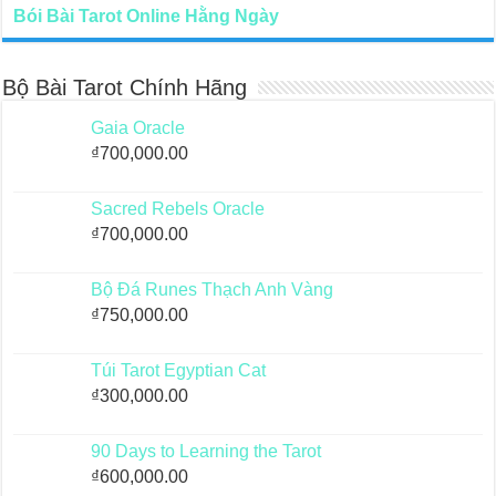
Bói Bài Tarot Online Hằng Ngày
Bộ Bài Tarot Chính Hãng
Gaia Oracle
₫
700,000.00
Sacred Rebels Oracle
₫
700,000.00
Bộ Đá Runes Thạch Anh Vàng
₫
750,000.00
Túi Tarot Egyptian Cat
₫
300,000.00
90 Days to Learning the Tarot
₫
600,000.00