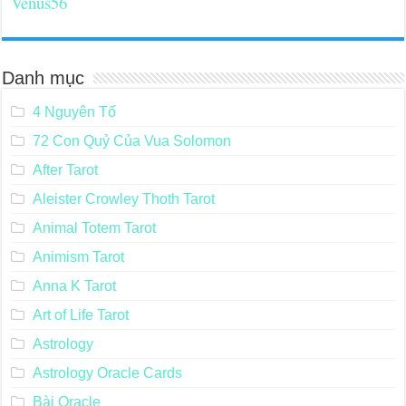
Venus56
Danh mục
4 Nguyên Tố
72 Con Quỷ Của Vua Solomon
After Tarot
Aleister Crowley Thoth Tarot
Animal Totem Tarot
Animism Tarot
Anna K Tarot
Art of Life Tarot
Astrology
Astrology Oracle Cards
Bài Oracle