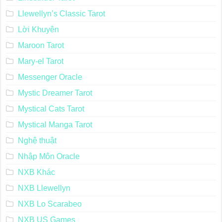
Llewellyn’s Classic Tarot
Lời Khuyên
Maroon Tarot
Mary-el Tarot
Messenger Oracle
Mystic Dreamer Tarot
Mystical Cats Tarot
Mystical Manga Tarot
Nghệ thuật
Nhập Môn Oracle
NXB Khác
NXB Llewellyn
NXB Lo Scarabeo
NXB US Games