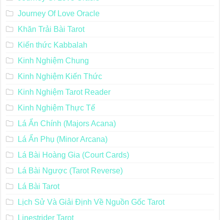
Journey Of Love Oracle
Khăn Trải Bài Tarot
Kiến thức Kabbalah
Kinh Nghiệm Chung
Kinh Nghiệm Kiến Thức
Kinh Nghiệm Tarot Reader
Kinh Nghiệm Thực Tế
Lá Ẩn Chính (Majors Acana)
Lá Ẩn Phụ (Minor Arcana)
Lá Bài Hoàng Gia (Court Cards)
Lá Bài Ngược (Tarot Reverse)
Lá Bài Tarot
Lịch Sử Và Giải Định Về Nguồn Gốc Tarot
Linestrider Tarot