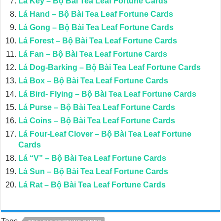
Lá Key – Bộ Bài Tea Leaf Fortune Cards
Lá Hand – Bộ Bài Tea Leaf Fortune Cards
Lá Gong – Bộ Bài Tea Leaf Fortune Cards
Lá Forest – Bộ Bài Tea Leaf Fortune Cards
Lá Fan – Bộ Bài Tea Leaf Fortune Cards
Lá Dog-Barking – Bộ Bài Tea Leaf Fortune Cards
Lá Box – Bộ Bài Tea Leaf Fortune Cards
Lá Bird- Flying – Bộ Bài Tea Leaf Fortune Cards
Lá Purse – Bộ Bài Tea Leaf Fortune Cards
Lá Coins – Bộ Bài Tea Leaf Fortune Cards
Lá Four-Leaf Clover – Bộ Bài Tea Leaf Fortune
Cards
Lá “V” – Bộ Bài Tea Leaf Fortune Cards
Lá Sun – Bộ Bài Tea Leaf Fortune Cards
Lá Rat – Bộ Bài Tea Leaf Fortune Cards