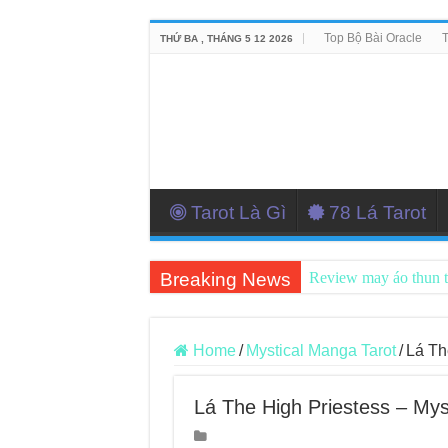
Top Bộ Bài Oracle
T
THỨ BA , THÁNG 5 12 2026
Tarot Là Gì
78 Lá Tarot
Breaking News
Review may áo thun 
Top 5 Cuốn Sách Hướ
Konxari Cards – Trả
Home
/
Mystical Manga Tarot
/
Lá Th
Querent Tìm Đến Nh
Lá The High Priestess – Mys
Journey Of Love Orac
Journey Of Love Orac