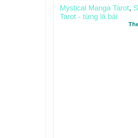
Mystical Manga Tarot
,
S
Journey Of Love Orac
Tarot - từng lá bài
Journey Of Love Ora
The
Journey Of Love Orac
Journey Of Love Orac