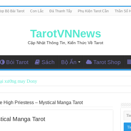
op Bộ Bài Tarot
Con Lắc
Đá Thanh Tẩy
Phụ Kiện Tarot Cần
Thần Số 
TarotVNNews
Cập Nhật Thông Tin, Kiến Thức Về Tarot
Bói Tarot
Sách
Bộ Ẩn
Tarot Shop
tại xưởng may Dony
ng Dẫn Đọc Bài Tarot Bằng Tiếng Việt
i Nghiệm Kết Nối Với Thế Giới Tâm Linh
e High Priestess – Mystical Manga Tarot
iều Tarot Reader Nhưng Không Thấy Thỏa Mãn?
tical Manga Tarot
le – Lá Số 70: Heaven
le – Lá Số 69: Contemplation