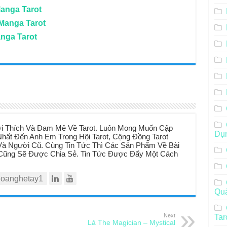
Manga Tarot
 Manga Tarot
anga Tarot
i Thích Và Đam Mê Về Tarot. Luôn Mong Muốn Cập
Dụ
hất Đến Anh Em Trong Hội Tarot, Cộng Đồng Tarot
à Người Cũ. Cùng Tin Tức Thì Các Sản Phẩm Về Bài
t Cũng Sẽ Được Chia Sẻ. Tin Tức Được Đẩy Một Cách
oanghetay1
Qu
Next
Tar
Lá The Magician – Mystical