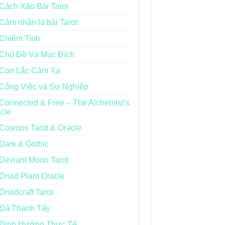
Cách Xào Bài Tarot
Cảm nhận lá bài Tarot
Chiêm Tinh
Chủ Đề Và Mục Đích
Con Lắc Cảm Xạ
Công Việc và Sự Nghiệp
Connected & Free – The Alchemist’s
cle
Cosmos Tarot & Oracle
Dark & Gothic
Deviant Moon Tarot
Druid Plant Oracle
Druidcraft Tarot
Đá Thanh Tẩy
Định Hướng Thực Tế