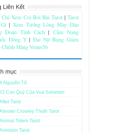
g Liên Kết
 Chỉ Xem Coi Bói Bài Tarot
|
Tarot
 Gì
|
Xem Tướng Lông Mày Đàn
g Đoán Tính Cách
|
Cẩm Nang
uốc Đông Y
|
Đai Nịt Bụng Giảm
 Chính Hãng Venus56
h mục
4 Nguyên Tố
72 Con Quỷ Của Vua Solomon
After Tarot
Aleister Crowley Thoth Tarot
Animal Totem Tarot
Animism Tarot