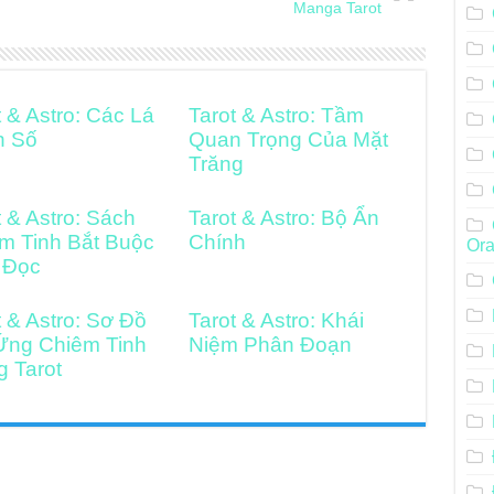
Manga Tarot
t & Astro: Các Lá
Tarot & Astro: Tầm
h Số
Quan Trọng Của Mặt
Trăng
t & Astro: Sách
Tarot & Astro: Bộ Ẩn
m Tinh Bắt Buộc
Chính
Ora
 Đọc
t & Astro: Sơ Đồ
Tarot & Astro: Khái
Ứng Chiêm Tinh
Niệm Phân Đoạn
g Tarot