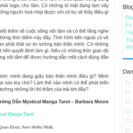
phải logic cho lắm. Có những bí mật đang làm vấy
Blo
ững người hoà nhịp được với vũ trụ sẽ thấy điều gì
Địa
Là
Ôn
biết thêm về cuộc sống nội tâm và có thể lắng nghe
những thời điểm này đây. Tình hình bên ngoài có vẻ
Th
ạn phải thật sự tin tưởng bản thân mình. Có những
Mỡ
 nên quyết định làm gì. Nếu có những thời gian đó
trong nội tâm để được hướng dẫn một cách đúng đắn
Dan
ình: mình đang giấu bản thân mình điều gì? Mình
ại sao kia chứ? Làm thế nào mình có thể phát triển
 tưởng những lời thì thầm của trái tim đây?
ớng Dẫn Mystical Manga Tarot – Barbara Moore
ical Manga Tarot
n Quan Được Xem Nhiều Nhất: