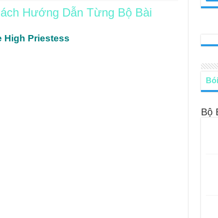
ách Hướng Dẫn Từng Bộ Bài
le – Lá Số 68: Drop Into Your Heart
cle – Lá Số 67: The Swan
 High Priestess
le – Lá Số 66: Coming Together
le – Lá Số 65: The Breaking
Bói
Bộ 