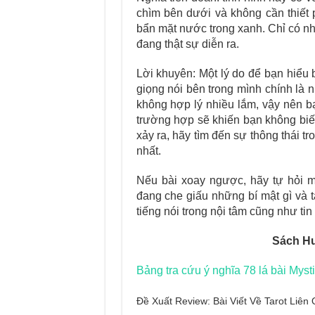
chìm bên dưới và không cần thiết 
bẩn mặt nước trong xanh. Chỉ có nh
đang thật sự diễn ra.
Lời khuyên: Một lý do để bạn hiểu 
giọng nói bên trong mình chính là 
không hợp lý nhiều lắm, vậy nên b
trường hợp sẽ khiến bạn không biết
xảy ra, hãy tìm đến sự thông thái 
nhất.
Nếu bài xoay ngược, hãy tự hỏi m
đang che giấu những bí mật gì và t
tiếng nói trong nội tâm cũng như tin
Sách Hư
Bảng tra cứu ý nghĩa 78 lá bài Myst
Đề Xuất Review: Bài Viết Về Tarot Liê