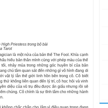
 High Priestess trong bộ bài
a Tarot
gician là một nửa của bản thể The Fool. Khía cạnh
hấu hiểu bản thân mình cùng với phép màu của thế
 tối, nhảy múa trong những góc huyền bí của bản
đang chú tâm quan sát đến những gì vô hình đang di
i vật lý lẫn thế giới linh hồn bên trong cô. Cô biết
 thứ không liên quan đến lý trí, cô học hỏi và vinh
ền diệu của vũ trụ đều được ẩn giấu nhưng rồi sẽ
 kiếm chúng. Cô chính là sự tĩnh tâm cho những hành
n.
vẻ không chắc chắn cho lắm vì điều quan trọng đang