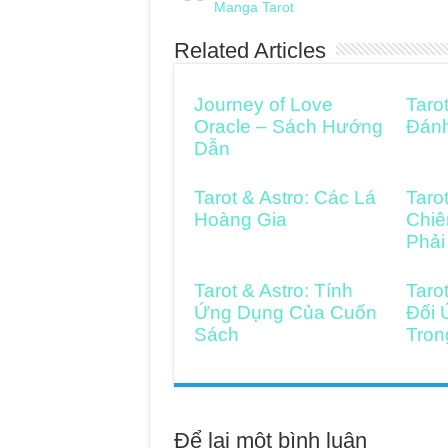
Manga Tarot
Related Articles
Journey of Love
Taro
Oracle – Sách Hướng
Đán
Dẫn
Tarot & Astro: Các Lá
Taro
Hoàng Gia
Chiê
Phải
Tarot & Astro: Tính
Taro
Ứng Dụng Của Cuốn
Đối 
Sách
Tron
Để lại một bình luận