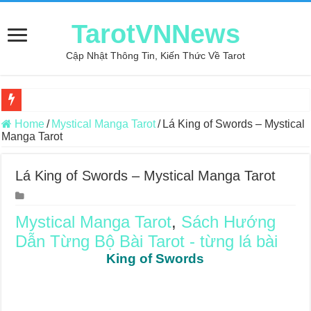
TarotVNNews
Cập Nhật Thông Tin, Kiến Thức Về Tarot
Review may áo thun tại xưởng may Dony
Home
/
Mystical Manga Tarot
/
Lá King of Swords – Mystical
Manga Tarot
Top 5 Cuốn Sách Hướng Dẫn Đọc Bài Tarot Bằng Tiếng Việt
Konxari Cards – Trải Nghiệm Kết Nối Với Thế Giới Tâm Linh
Lá King of Swords – Mystical Manga Tarot
Querent Tìm Đến Nhiều Tarot Reader Nhưng Không Thấy Thỏa Mã
Journey Of Love Oracle – Lá Số 70: Heaven
Mystical Manga Tarot
,
Sách Hướng
Dẫn Từng Bộ Bài Tarot - từng lá bài
Journey Of Love Oracle – Lá Số 69: Contemplation
King of Swords
Journey Of Love Oracle – Lá Số 68: Drop Into Your Heart
Journey Of Love Oracle – Lá Số 67: The Swan