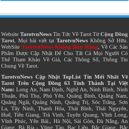
Website
TarotvnNews
Tin Tức Về Tarot Từ
Cộng Đồng
Tarot
, Mọi bài viết tại
TarotvnNews
Không Sở Hữu.
WebSite
TarotvnNews Không Bán Hàng
, Về Các Sản
Phẩm Được Cập Nhật Để Cho Tất Cả Mọi Người Có
Thể Tham Khảo Về Giá, Các Thông Số, Thông Tin
Chung Về Tarot.
TarotvnNews Cập Nhật TopList Tin Mới Nhất Về
Tarot Trên Cộng Đồng 63 Tỉnh Thành Tại Việt
Nam:
Long An, Nam Định, Nghệ An, Ninh Bình, Ninh
Thuận, Phú Thọ, Phú Yên, Quảng Bình, Quảng Nam,
Quảng Ngãi, Quảng Ninh, Quảng Trị, Sóc Trăng, Sơn
La, Tây Ninh, Thanh Hóa, Thái Bình, Thái Nguyên,
Huế, Tiền Giang, Trà Vinh, Tuyên Quang, Vĩnh Long,
Vĩnh Phúc, Yên Bái., Hà Nội, Sài Gòn, Đà Nẵng, An
Giang, Bà Rịa - Vũng Tàu, Bạc Liêu, Bắc Giang, Bắc