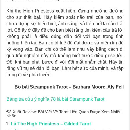
Khi the High Priestess xuất hiện, đừng nhường đường
cho sự thất bại. Hãy kiểm soát não trái của bạn, nơi
chứa đựng sự hiểu biết, ánh sáng, và trên hết là câu trải
lời. Cô ấy ở đây để cho bạn biết rằng tìm kiếm câu trả lời
không phải là điều đúng đắn đối với bạn trong tình
huống hiện tại. Bạn có trí tuệ để đạt được và niềm tin để
kỳ vọng vào. Bạn chỉ có thể làm như vậy bằng cách đi
qua trải nghiệm này mà không biết trước điều gì sẽ tới.
Đôi khi bạn phải bước đi với đôi mắt nhắm chặt. Hãy tin
rằng vũ trụ sẽ dẫn lối bạn. Làm hết sức của mình, và tập
trung đi về phía trước.
Bộ bài Steampunk Tarot – Barbara Moore, Aly Fell
Bảng tra cứu ý nghĩa 78 lá bài Steampunk Tarot
Đề Xuất Review: Bài Viết Về Tarot Liên Quan Được Xem Nhiều
Nhất:
Lá The High Priestess – Gilded Tarot