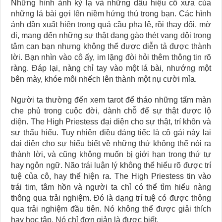
Những hình ảnh kỳ lạ và những dấu hiệu cổ xưa của
những lá bài gợi lên niềm hứng thú trong bạn. Các hình
ảnh dần xuất hiện trong quả cầu pha lê, rồi thay đổi, mờ
đi, mang đến những sự thật đang gào thét vang dội trong
tâm can bạn nhưng không thể được diễn tả được thành
lời. Bạn nhìn vào cô ấy, im lặng đòi hỏi thêm thông tin rõ
ràng. Đáp lại, nàng chỉ tay vào một lá bài, nhướng một
bên mày, khóe môi nhếch lên thành một nụ cười mỉa.
Người ta thường đến xem tarot để tháo những tấm màn
che phủ trong cuộc đời, dành chỗ để sự thật được lộ
diện. The High Priestess đại diện cho sự thật, trí khôn và
sự thấu hiểu. Tuy nhiên điều đáng tiếc là cô gái này lại
đại diện cho sự hiểu biết về những thứ không thể nói ra
thành lời, và cũng không muốn bị giới hạn trong thứ tự
hay ngôn ngữ. Não trái luận lý không thể hiểu rõ được trí
tuệ của cô, hay thể hiện ra. The High Priestess tin vào
trái tim, tâm hồn và người ta chỉ có thể tìm hiểu nàng
thông qua trải nghiệm. Đó là dạng trí tuệ có được thông
qua trải nghiệm đầu tiên. Nó không thể được giải thích
hay học tập. Nó chỉ đơn giản là được biết.