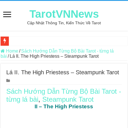
TarotVNNews
Cập Nhật Thông Tin, Kiến Thức Về Tarot
Review may áo thun tại xưởng may Dony
Home
/
Sách Hướng Dẫn Từng Bộ Bài Tarot - từng lá
bài
/
Lá II. The High Priestess – Steampunk Tarot
Top 5 Cuốn Sách Hướng Dẫn Đọc Bài Tarot Bằng Tiếng Việt
Konxari Cards – Trải Nghiệm Kết Nối Với Thế Giới Tâm Linh
Lá II. The High Priestess – Steampunk Tarot
Querent Tìm Đến Nhiều Tarot Reader Nhưng Không Thấy Thỏa Mã
Journey Of Love Oracle – Lá Số 70: Heaven
Sách Hướng Dẫn Từng Bộ Bài Tarot -
từng lá bài
,
Steampunk Tarot
Journey Of Love Oracle – Lá Số 69: Contemplation
II – The High Priestess
Journey Of Love Oracle – Lá Số 68: Drop Into Your Heart
Journey Of Love Oracle – Lá Số 67: The Swan