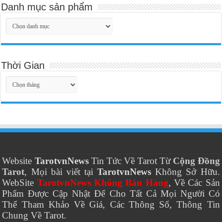
Danh mục sản phẩm
Thời Gian
Thời
Gian
Website
TarotvnNews
Tin Tức Về Tarot Từ
Cộng Đồng
Tarot
, Mọi bài viết tại
TarotvnNews
Không Sở Hữu.
WebSite
TarotvnNews Không Bán Hàng
, Về Các Sản
Phẩm Được Cập Nhật Để Cho Tất Cả Mọi Người Có
Thể Tham Khảo Về Giá, Các Thông Số, Thông Tin
Chung Về Tarot.