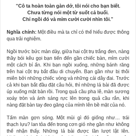
“Cô ta hoàn toàn gàn dở, tôi nói cho bạn biết.
Chưa từng nói một từ suốt cả buổi.
Chỉ ngồi đó và mỉm cười cười nhìn tôi.”
Nghĩa chính:
Một điều mà ta chỉ có thể hiểu được thông
qua trải nghiệm.
Ngồi trước bức màn dày, giữa hai cột trụ trắng đen, nàng
thầy bói kêu gọi bạn tiến đến gần chiếc bàn, mỉm cười
một cách bí ẩn. Khi bạn ngồi xuống, những bánh răng
trên hai cột trụ bắt đầu di chuyển. Bạn gần như bị thôi
miên bởi những chiếc vòng và những cái dây đai. Trước
cả khi bạn bắt đầu đặt câu hỏi, thì những lá bài đã được
úp xuống mặt bàn rồi. Trong quả cầu pha lê, màn sương
xoáy tròn và ánh sáng rực lên trong quả cầu rắn, khi
nàng đặt bàn tay đeo găng của mình lên bề mặt của nó.
Tấm màn gợn sóng. Một mùi gì đó giống như… trái
thạch lựu? lan tỏa đến trong cơn gió nhẹ gần như không
thể nhận thấy. Những lá bài được lần lượt lật lên.