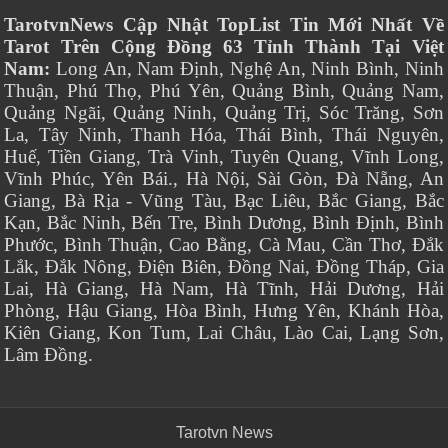
TarotvnNews Cập Nhật TopList Tin Mới Nhất Về
Tarot Trên Cộng Đồng 63 Tỉnh Thành Tại Việt
Nam:
Long An, Nam Định, Nghệ An, Ninh Bình, Ninh
Thuận, Phú Thọ, Phú Yên, Quảng Bình, Quảng Nam,
Quảng Ngãi, Quảng Ninh, Quảng Trị, Sóc Trăng, Sơn
La, Tây Ninh, Thanh Hóa, Thái Bình, Thái Nguyên,
Huế, Tiền Giang, Trà Vinh, Tuyên Quang, Vĩnh Long,
Vĩnh Phúc, Yên Bái., Hà Nội, Sài Gòn, Đà Nẵng, An
Giang, Bà Rịa - Vũng Tàu, Bạc Liêu, Bắc Giang, Bắc
Kạn, Bắc Ninh, Bến Tre, Bình Dương, Bình Định, Bình
Phước, Bình Thuận, Cao Bằng, Cà Mau, Cần Thơ, Đắk
Lắk, Đắk Nông, Điện Biên, Đồng Nai, Đồng Tháp, Gia
Lai, Hà Giang, Hà Nam, Hà Tĩnh, Hải Dương, Hải
Phòng, Hậu Giang, Hòa Bình, Hưng Yên, Khánh Hòa,
Kiên Giang, Kon Tum, Lai Châu, Lào Cai, Lạng Sơn,
Lâm Đồng.
Tarotvn News