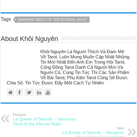
Tags
VAMPIRES TAROT OF THE ETERNAL NIGHT
About Khôi Nguyên
Khôi Nguyên Là Người Thích Và Đam Mê
Về Tarot. Luôn Mong Muốn Cập Nhật Những
Tin Mới Nhất Đến Anh Em Trong Hội Tarot,
Cộng Đồng Tarot Danh Cả Người Mới Và
Người Cũ. Cùng Tin Tức Thì Các Sản Phẩm
Về Bài Tarot, Phụ Kiện Tarot Cũng Sẽ Được
Chia Sẻ. Tin Tức Được Đẩy Một Cách Tự Nhiên
Previous
Lá Queen of Swords – Vampires
Tarot of the Eternal Night
Next
Lá Knave of Swords – Vampires