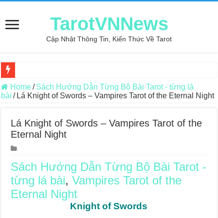
TarotVNNews
Cập Nhật Thông Tin, Kiến Thức Về Tarot
Review may áo thun tại xưởng may Dony
Home
/
Sách Hướng Dẫn Từng Bộ Bài Tarot - từng lá
bài
/
Lá Knight of Swords – Vampires Tarot of the Eternal Night
Top 5 Cuốn Sách Hướng Dẫn Đọc Bài Tarot Bằng Tiếng Việt
Konxari Cards – Trải Nghiệm Kết Nối Với Thế Giới Tâm Linh
Lá Knight of Swords – Vampires Tarot of the
Eternal Night
Querent Tìm Đến Nhiều Tarot Reader Nhưng Không Thấy Thỏa Mã
Journey Of Love Oracle – Lá Số 70: Heaven
Sách Hướng Dẫn Từng Bộ Bài Tarot -
Journey Of Love Oracle – Lá Số 69: Contemplation
từng lá bài
,
Vampires Tarot of the
Journey Of Love Oracle – Lá Số 68: Drop Into Your Heart
Eternal Night
Journey Of Love Oracle – Lá Số 67: The Swan
Knight of Swords