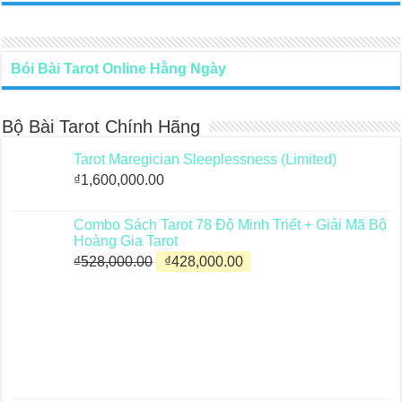
Bói Bài Tarot Online Hằng Ngày
Bộ Bài Tarot Chính Hãng
Tarot Maregician Sleeplessness (Limited)
₫
1,600,000.00
Combo Sách Tarot 78 Độ Minh Triết + Giải Mã Bộ
Hoàng Gia Tarot
Giá
Giá
₫
528,000.00
₫
428,000.00
gốc
hiện
là:
tại
₫528,000.00.
là:
₫428,000.00.