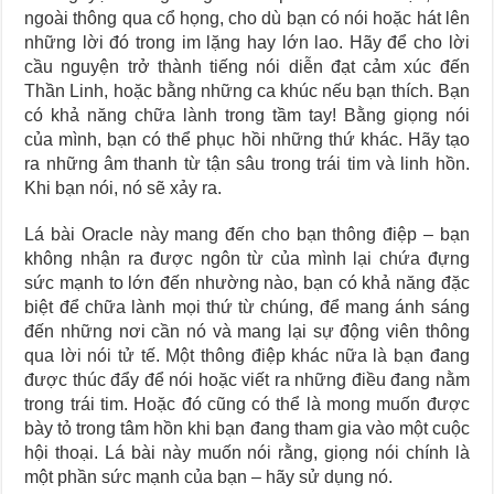
ngoài thông qua cổ họng, cho dù bạn có nói hoặc hát lên
những lời đó trong im lặng hay lớn lao. Hãy để cho lời
cầu nguyện trở thành tiếng nói diễn đạt cảm xúc đến
Thần Linh, hoặc bằng những ca khúc nếu bạn thích. Bạn
có khả năng chữa lành trong tầm tay! Bằng giọng nói
của mình, bạn có thể phục hồi những thứ khác. Hãy tạo
ra những âm thanh từ tận sâu trong trái tim và linh hồn.
Khi bạn nói, nó sẽ xảy ra.
Lá bài Oracle này mang đến cho bạn thông điệp –
bạn
không nhận ra được ngôn từ của mình lại chứa đựng
sức mạnh to lớn đến nhường nào
, bạn có khả năng đặc
biệt để chữa lành mọi thứ từ chúng, để mang ánh sáng
đến những nơi cần nó và mang lại sự động viên thông
qua lời nói tử tế. Một thông điệp khác nữa là bạn đang
được thúc đẩy để nói hoặc viết ra những điều đang nằm
trong trái tim. Hoặc đó cũng có thể là mong muốn được
bày tỏ trong tâm hồn khi bạn đang tham gia vào một cuộc
hội thoại. Lá bài này muốn nói rằng, giọng nói chính là
một phần sức mạnh của bạn – hãy sử dụng nó.