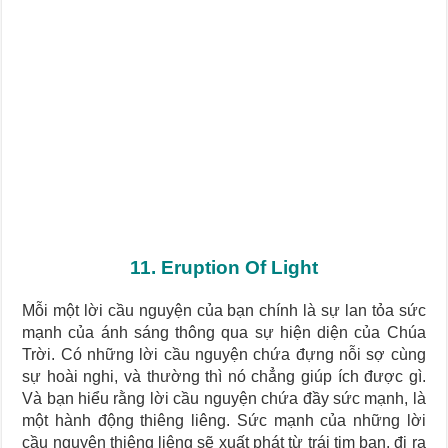
Journey Of Love Oracle – Lá Số 66: Coming Together
Journey Of Love Oracle – Lá Số 65: The Breaking
11. Eruption Of Light
Mỗi một lời cầu nguyện của bạn chính là
sự lan tỏa sức
mạnh của ánh sáng thông qua sự hiện diện của Chúa
Trời
. Có những lời cầu nguyện chứa đựng nỗi sợ cùng
sự hoài nghi, và thường thì nó chẳng giúp ích được gì.
Và bạn hiểu rằng lời cầu nguyện chứa đầy sức mạnh, là
một hành động thiêng liêng. Sức mạnh của những lời
cầu nguyện thiêng liêng sẽ xuất phát từ trái tim bạn, đi ra