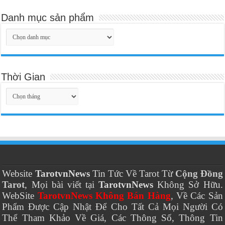
Danh mục sản phẩm
Thời Gian
Thời
Gian
Website
TarotvnNews
Tin Tức Về Tarot Từ
Cộng Đồng
Tarot
, Mọi bài viết tại
TarotvnNews
Không Sở Hữu.
WebSite
TarotvnNews Không Bán Hàng
, Về Các Sản
Phẩm Được Cập Nhật Để Cho Tất Cả Mọi Người Có
Thể Tham Khảo Về Giá, Các Thông Số, Thông Tin