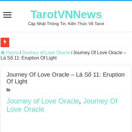
TarotVNNews
Cập Nhật Thông Tin, Kiến Thức Về Tarot
Review may áo thun tại xưởng may Dony
Home
/
Journey of Love Oracle
/
Journey Of Love Oracle –
Lá Số 11: Eruption Of Light
Top 5 Cuốn Sách Hướng Dẫn Đọc Bài Tarot Bằng Tiếng Việt
Konxari Cards – Trải Nghiệm Kết Nối Với Thế Giới Tâm Linh
Journey Of Love Oracle – Lá Số 11: Eruption
Of Light
Querent Tìm Đến Nhiều Tarot Reader Nhưng Không Thấy Thỏa Mã
Journey Of Love Oracle – Lá Số 70: Heaven
Journey of Love Oracle
,
Journey Of
Journey Of Love Oracle – Lá Số 69: Contemplation
Love Oracle
Journey Of Love Oracle – Lá Số 68: Drop Into Your Heart
Journey Of Love Oracle – Lá Số 67: The Swan