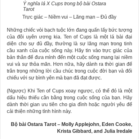
Ý nghĩa lá X Cups trong bộ bài Ostara
Tarot
Trực giác – Niềm vui – Lãng mạn – Đủ đầy
Những chiếc vòi bạch tuộc lớn đang quấn lấy bức tượng
của đôi uyên ương kia. Ten of Cups là một lá bài đại
diện cho sự đủ đầy, thường là sự lãng mạn trong tinh
cầu xanh của cuộc sống này. Hãy tin vào trực giác của
bản thân để đưa mình đến một cuộc sống mang lại niềm
vui và sự thỏa mãn. Hơn nữa, hãy dành ra thời gian để
trân trọng những lời cầu chúc trong cuộc đời bạn và đối
chiếu với sự bình yên mà bạn đã đạt được.
(Ngược) Khi Ten of Cups xoay ngược, có thể đó là một
dấu hiệu thiếu cân bằng trong cuộc sống của bạn. Hãy
dành thời gian ưu tiên cho gia đình hoặc người yêu để
cải thiện những tình hình này.
Bộ bài Ostara Tarot – Molly Applejohn, Eden Cooke,
Krista Gibbard, and Julia Iredale