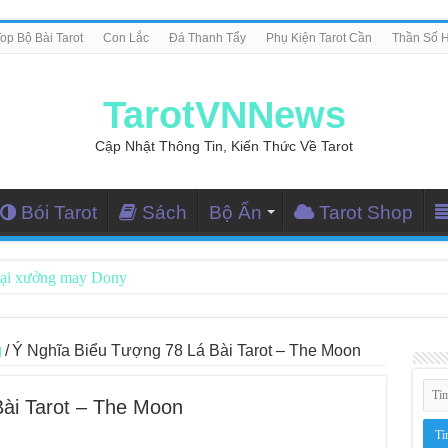
op Bộ Bài Tarot
Con Lắc
Đá Thanh Tẩy
Phụ Kiện Tarot Cần
Thần Số 
TarotVNNews
Cập Nhật Thông Tin, Kiến Thức Về Tarot
Bói Tarot
Sách
Bộ Ẩn
Tarot Shop
tại xưởng may Dony
ng Dẫn Đọc Bài Tarot Bằng Tiếng Việt
i Nghiệm Kết Nối Với Thế Giới Tâm Linh
g
/
Ý Nghĩa Biểu Tượng 78 Lá Bài Tarot – The Moon
iều Tarot Reader Nhưng Không Thấy Thỏa Mãn?
ài Tarot – The Moon
le – Lá Số 70: Heaven
le – Lá Số 69: Contemplation