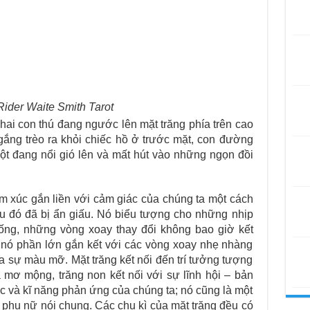
ider Waite Smith Tarot
hai con thú đang ngước lên mặt trăng phía trên cao
gắng trèo ra khỏi chiếc hồ ở trước mặt, con đường
ột đang nổi gió lên và mất hút vào những ngọn đồi
cảm xúc gắn liền với cảm giác của chúng ta một cách
điều đó đã bị ẩn giấu. Nó biểu tượng cho những nhịp
ống, những vòng xoay thay đổi không bao giờ kết
 nó phần lớn gắn kết với các vòng xoay nhẹ nhàng
ủa sự màu mỡ. Mặt trăng kết nối đến trí tưởng tượng
 mơ mộng, trăng non kết nối với sự lĩnh hội – bản
c và kĩ năng phản ứng của chúng ta; nó cũng là một
phụ nữ nói chung. Các chu kì của mặt trăng đều có