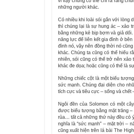
vì vậy chúng có thể chỉ ra rằng chú
những người khác.
Có nhiều khi loài sói gắn với lòng
thì chúng lại là sự hung ác – xảo
bằng những kẻ bịp bợm và giả dối. 
năng lực để liên kết gia đình ở bên
đình nó, vậy nên đồng thời nó cũn
khác. Chúng ta cũng có thể hiểu r
nhiên, sói cũng có thể trở nên xảo
khác đe dọa; hoặc cũng có thể là sự
Những chiếc cột là một biểu tượng 
sức mạnh. Chúng đại diện cho nhữ
tích cực và tiêu cực – sống và chết 
Ngôi đền của Solomon có một cây 
được biểu tượng bằng mặt trăng – 
rủa… tất cả những thứ này đều có ý
nghĩa là “sức mạnh” – mặt trời – n
cũng xuất hiện trên lá bài The High