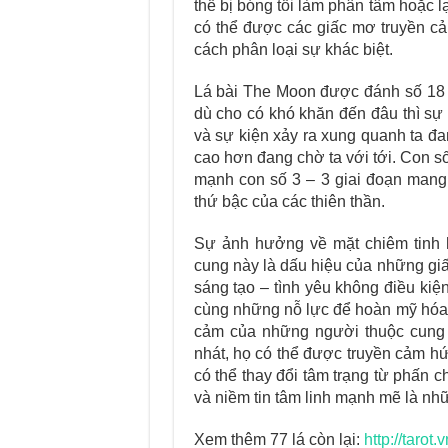
thể bị bóng tối làm phân tâm hoặc 
có thể được các giấc mơ truyền cả
cách phân loại sự khác biệt.
Lá bài The Moon được đánh số 18 v
dù cho có khó khăn đến đâu thì sự 
và sự kiện xảy ra xung quanh ta đa
cao hơn đang chờ ta với tới. Con s
mạnh con số 3 – 3 giai đoạn mang 
thứ bậc của các thiên thần.
Sự ảnh hưởng về mặt chiêm tinh
cung này là dấu hiệu của những giấ
sáng tạo – tình yêu không điều kiệ
cùng những nỗ lực để hoàn mỹ hóa 
cảm của những người thuộc cung S
nhát, họ có thể được truyền cảm hứ
có thể thay đổi tâm trạng từ phấn 
và niềm tin tâm linh mạnh mẽ là nh
Xem thêm 77 lá còn lại:
http://tarot