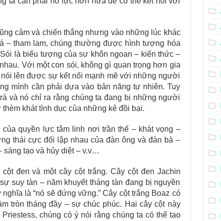
ng ta cần phải nỗ lực hơn nữa để có thể kết nối với
 dũng cảm và chiến thắng nhưng vào những lúc khác
 trá – tham lam, chúng thường được hình tượng hóa
Sói là biểu tượng của sự khôn ngoan – kiến thức –
 nhau. Với một con sói, không gì quan trọng hơn gia
g nói lên được sự kết nối mạnh mẽ với những người
ằng mình cần phải dựa vào bản năng tự nhiên. Tuy
 trá và nó chỉ ra rằng chúng ta đang bị những người
 thèm khát tình dục của những kẻ đồi bại.
của quyền lực tâm linh nơi trần thế – khát vọng –
ng thái cực đối lập nhau của đàn ông và đàn bà –
– sáng tạo và hủy diệt – v.v…
cột đen và một cây cột trắng. Cây cột đen Jachin
sự suy tàn – năm khuyết tháng tàn đang bị nguyền
 nghĩa là “nó sẽ đứng vững.” Cây cột trắng Boaz có
ăm tròn tháng đầy – sự chúc phúc. Hai cây cột này
 Priestess, chúng có ý nói rằng chúng ta có thể tạo