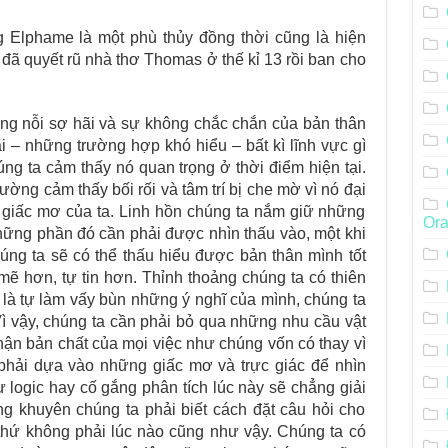
g Elphame là một phù thủy đồng thời cũng là hiện
đã quyết rũ nhà thơ Thomas ở thế kỉ 13 rồi ban cho
ng nỗi sợ hãi và sự không chắc chắn của bản thân
 – những trường hợp khó hiểu – bất kì lĩnh vực gì
ng ta cảm thấy nó quan trọng ở thời điểm hiện tại.
hường cảm thấy bối rối và tâm trí bị che mờ vì nó đại
 giấc mơ của ta. Linh hồn chúng ta nắm giữ những
Ora
hững phần đó cần phải được nhìn thấu vào, một khi
húng ta sẽ có thể thấu hiểu được bản thân mình tốt
mẽ hơn, tự tin hơn. Thỉnh thoảng chúng ta có thiên
 là tự làm vấy bùn những ý nghĩ của mình, chúng ta
 Vì vậy, chúng ta cần phải bỏ qua những nhu cầu vật
ận bản chất của mọi việc như chúng vốn có thay vì
phải dựa vào những giấc mơ và trực giác để nhìn
 logic hay cố gắng phân tích lúc này sẽ chẳng giải
g khuyên chúng ta phải biết cách đặt câu hỏi cho
thứ không phải lúc nào cũng như vậy. Chúng ta có