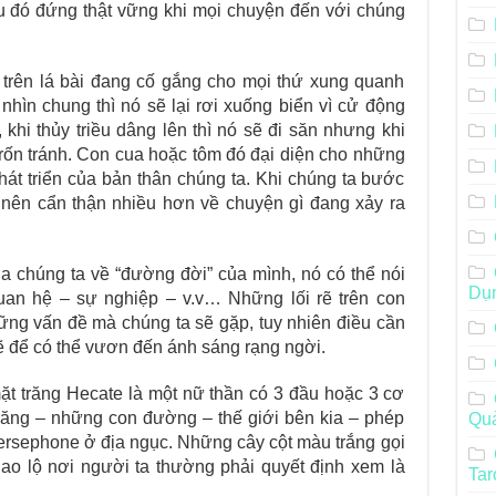
au đó đứng thật vững khi mọi chuyện đến với chúng
n trên lá bài đang cố gắng cho mọi thứ xung quanh
nhìn chung thì nó sẽ lại rơi xuống biển vì cử động
, khi thủy triều dâng lên thì nó sẽ đi săn nhưng khi
h trốn tránh. Con cua hoặc tôm đó đại diện cho những
phát triển của bản thân chúng ta. Khi chúng ta bước
ở nên cẩn thận nhiều hơn về chuyện gì đang xảy ra
a chúng ta về “đường đời” của mình, nó có thể nói
Dụ
an hệ – sự nghiệp – v.v… Những lối rẽ trên con
ững vấn đề mà chúng ta sẽ gặp, tuy nhiên điều cần
ẽ để có thể vươn đến ánh sáng rạng ngời.
ặt trăng Hecate là một nữ thần có 3 đầu hoặc 3 cơ
răng – những con đường – thế giới bên kia – phép
Qu
ersephone ở địa ngục. Những cây cột màu trắng gọi
ao lộ nơi người ta thường phải quyết định xem là
Tar