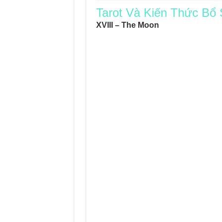
Tarot Và Kiến Thức Bổ
Journey Of Love Orac
XVIII – The Moon
Journey Of Love Ora
Journey Of Love Orac
Journey Of Love Orac