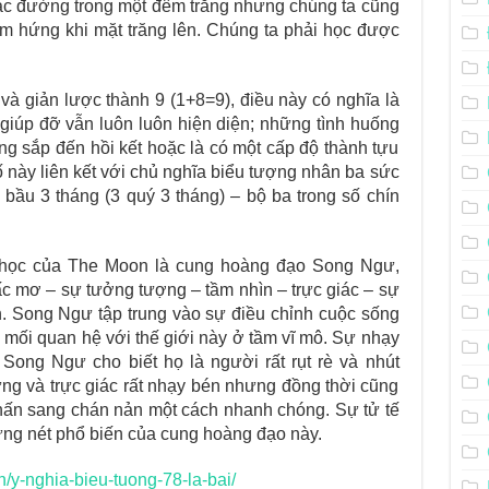
lạc đường trong một đêm trăng nhưng chúng ta cũng
m hứng khi mặt trăng lên. Chúng ta phải học được
à giản lược thành 9 (1+8=9), điều này có nghĩa là
giúp đỡ vẫn luôn luôn hiện diện; những tình huống
ng sắp đến hồi kết hoặc là có một cấp độ thành tựu
ố này liên kết với chủ nghĩa biểu tượng nhân ba sức
bầu 3 tháng (3 quý 3 tháng) – bộ ba trong số chín
 học của The Moon là cung hoàng đạo Song Ngư,
c mơ – sự tưởng tượng – tầm nhìn – trực giác – sự
n. Song Ngư tập trung vào sự điều chỉnh cuộc sống
mối quan hệ với thế giới này ở tầm vĩ mô. Sự nhạy
ong Ngư cho biết họ là người rất rụt rè và nhút
ng và trực giác rất nhạy bén nhưng đồng thời cũng
chấn sang chán nản một cách nhanh chóng. Sự tử tế
ững nét phổ biến của cung hoàng đạo này.
.vn/y-nghia-bieu-tuong-78-la-bai/