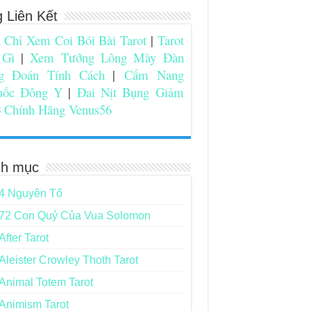
g Liên Kết
 Chỉ Xem Coi Bói Bài Tarot
|
Tarot
 Gì
|
Xem Tướng Lông Mày Đàn
g Đoán Tính Cách
|
Cẩm Nang
uốc Đông Y
|
Đai Nịt Bụng Giảm
 Chính Hãng Venus56
h mục
4 Nguyên Tố
72 Con Quỷ Của Vua Solomon
After Tarot
Aleister Crowley Thoth Tarot
Animal Totem Tarot
Animism Tarot