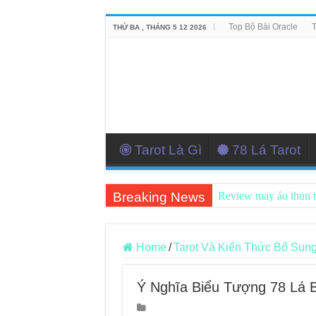
Top Bộ Bài Oracle
T
THỨ BA , THÁNG 5 12 2026
Tarot Là Gì
78 Lá Tarot
Breaking News
Review may áo thun 
Top 5 Cuốn Sách Hướ
Konxari Cards – Trả
Home
/
Tarot Và Kiến Thức Bổ Sun
Querent Tìm Đến Nh
Ý Nghĩa Biểu Tượng 78 Lá B
Journey Of Love Orac
Journey Of Love Orac