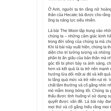
Ở Anh, người ta tin rằng nữ hoàn
thân của Hecate; bà được cho rằng 
ông ta năng lực siêu nhiên.
Lá bài The Moon tập trung vào nhữ
chúng ta – những cảm giác kinh hãi
trong đời sống của chúng ta mà chú
Khi lá bài này xuất hiện, chúng ta t
diện cho trí tưởng tượng và những
phần bị ẩn giấu của bản thân mà n
góc tối bị phơi bày ra ánh sáng, c
hơn và kết quả là ta trở nên mạnh 
hướng lừa dối một ai đó và kết quả
lo lắng quá mức và trở nên rụt rè.
chất tầm thường và cố gắng nhìn nh
mò mẫm trong bóng tối. Chúng ta 
thấu được tình huống vì sử dụng sự
quyết được vấn đề. Lá bài này đan
mọi thứ và cố gắng hiểu rằng mọi 