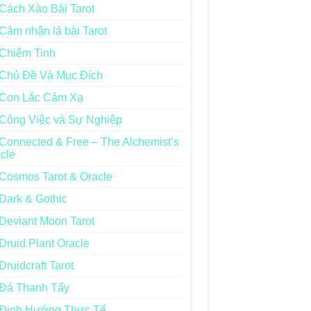
Cách Xào Bài Tarot
Cảm nhận lá bài Tarot
Chiêm Tinh
Chủ Đề Và Mục Đích
Con Lắc Cảm Xạ
Công Việc và Sự Nghiệp
Connected & Free – The Alchemist’s
cle
Cosmos Tarot & Oracle
Dark & Gothic
Deviant Moon Tarot
Druid Plant Oracle
Druidcraft Tarot
Đá Thanh Tẩy
Định Hướng Thực Tế