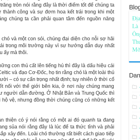
răng tròn nói rằng đây là thời điểm tốt để chúng ta
Blo
ự thành công và sự đơm hoa kết trái trong khi một
Địa
 rằng chúng ta cần phải quan tâm đến nguồn năng
Là
Ôn
 chó và một con sói, chúng đại diện cho nỗi sợ hãi
Th
mái trong môi trường này vì sự hướng dẫn duy nhất
Mỡ
 ấy mà thôi.
ững con thú cất lên tiếng hú thì đây là dấu hiệu cái
ltic và đạo Cơ-Đốc, họ tin rằng chó là một loài thú
Dan
ười – có sự cẩn trọng nhất định; tuy nhiên ở thời cổ
ết nối với thế giới bên kia, ở nơi này chúng mang
hư người dẫn đường. Ở Nhật Bản và Trung Quốc thì
i hộ vệ, nhưng đồng thời chúng cũng có những kết
n thiện có ý nói rằng có một ai đó quanh ta đang
ang sủa nói rằng đây là lúc để ta thức tỉnh và phải
ắp xảy đến. Loài chó thường rất biết cách giao tiếp