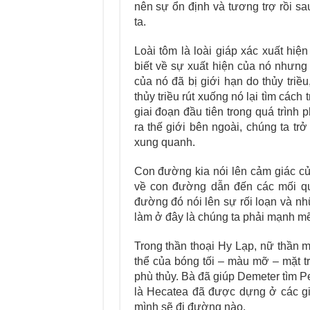
nên sự ổn định và tương trợ rồi s
ta.
Loài tôm là loài giáp xác xuất hiệ
biết về sự xuất hiện của nó nhưng 
của nó đã bị giới hạn do thủy triều
thủy triều rút xuống nó lại tìm các
giai đoạn đầu tiên trong quá trình 
ra thế giới bên ngoài, chúng ta tr
xung quanh.
Con đường kia nói lên cảm giác củ
về con đường dẫn đến các mối qu
đường đó nói lên sự rối loạn và nh
làm ở đây là chúng ta phải mạnh m
Trong thần thoại Hy Lạp, nữ thần m
thể của bóng tối – màu mỡ – mặt t
phù thủy. Bà đã giúp Demeter tìm P
là Hecatea đã được dựng ở các gi
mình sẽ đi đường nào.