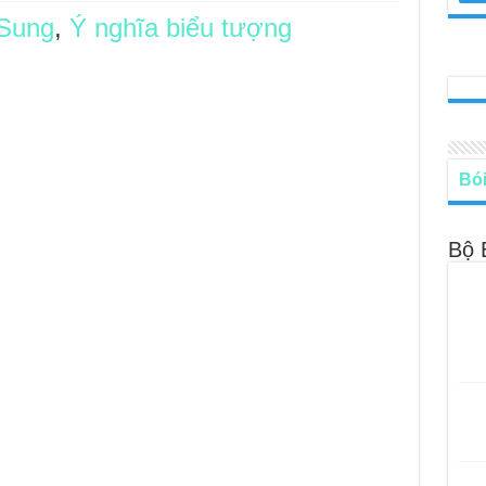
 Sung
,
Ý nghĩa biểu tượng
le – Lá Số 68: Drop Into Your Heart
cle – Lá Số 67: The Swan
le – Lá Số 66: Coming Together
le – Lá Số 65: The Breaking
Bói
Bộ 