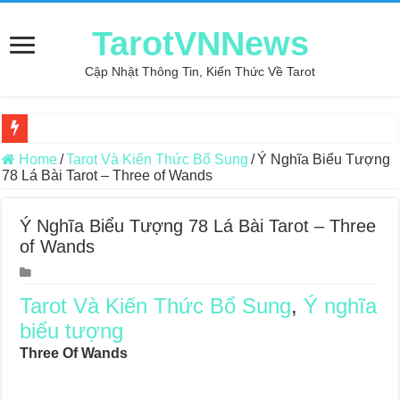
TarotVNNews
Cập Nhật Thông Tin, Kiến Thức Về Tarot
Review may áo thun tại xưởng may Dony
Home
/
Tarot Và Kiến Thức Bổ Sung
/
Ý Nghĩa Biểu Tượng
78 Lá Bài Tarot – Three of Wands
Top 5 Cuốn Sách Hướng Dẫn Đọc Bài Tarot Bằng Tiếng Việt
Konxari Cards – Trải Nghiệm Kết Nối Với Thế Giới Tâm Linh
Ý Nghĩa Biểu Tượng 78 Lá Bài Tarot – Three
of Wands
Querent Tìm Đến Nhiều Tarot Reader Nhưng Không Thấy Thỏa Mã
Journey Of Love Oracle – Lá Số 70: Heaven
Tarot Và Kiến Thức Bổ Sung
,
Ý nghĩa
Journey Of Love Oracle – Lá Số 69: Contemplation
biểu tượng
Journey Of Love Oracle – Lá Số 68: Drop Into Your Heart
Three Of Wands
Journey Of Love Oracle – Lá Số 67: The Swan