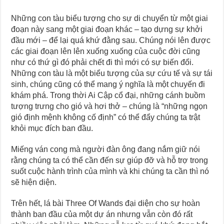
Những con tàu biểu tượng cho sự di chuyển từ một giai
đoạn này sang một giai đoạn khác – tạo dựng sự khởi
đầu mới – để lại quá khứ đằng sau. Chúng nói lên được
các giai đoạn lên lên xuống xuống của cuộc đời cũng
như có thứ gì đó phải chết đi thì mới có sự biến đổi.
Những con tàu là một biểu tượng của sự cứu tế và sự tái
sinh, chúng cũng có thể mang ý nghĩa là một chuyến đi
khám phá. Trong thời Ai Cập cổ đại, những cánh buồm
tượng trưng cho gió và hơi thở – chúng là “những ngọn
gió định mệnh không cố định” có thể đẩy chúng ta trật
khỏi mục đích ban đầu.
Miếng ván cong mà người đàn ông đang nắm giữ nói
rằng chúng ta có thể cần đến sự giúp đỡ và hỗ trợ trong
suốt cuộc hành trình của mình và khi chúng ta cần thì nó
sẽ hiện diện.
Trên hết, lá bài Three Of Wands đại diện cho sự hoàn
thành ban đầu của một dự án nhưng vẫn còn đó rất