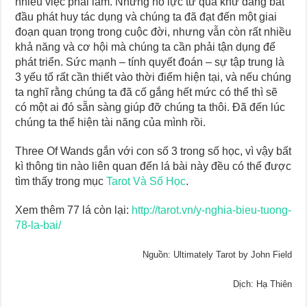
nhiều việc phải làm. Những nỗ lực từ quá khứ đang bắt
đầu phát huy tác dụng và chúng ta đã đạt đến một giai
đoạn quan trọng trong cuộc đời, nhưng vẫn còn rất nhiều
khả năng và cơ hội mà chúng ta cần phải tận dụng để
phát triển. Sức mạnh – tính quyết đoán – sự tập trung là
3 yếu tố rất cần thiết vào thời điểm hiện tại, và nếu chúng
ta nghĩ rằng chúng ta đã cố gắng hết mức có thể thì sẽ
có một ai đó sẵn sàng giúp đỡ chúng ta thôi. Đã đến lúc
chúng ta thể hiện tài năng của mình rồi.
Three Of Wands gắn với con số 3 trong số học, vì vậy bất
kì thông tin nào liên quan đến lá bài này đều có thể được
tìm thấy trong mục
Tarot Và Số Học
.
Xem thêm 77 lá còn lại:
http://tarot.vn/y-nghia-bieu-tuong-
78-la-bai/
Nguồn: Ultimately Tarot by John Field
Dịch: Hạ Thiên