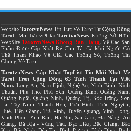
Website
TarotvnNews
Tin Tức Về Tarot Từ
Cộng Đồng
Tarot
, Mọi bài viết tại
TarotvnNews
Không Sở Hữu.
WebSite
TarotvnNews Không Bán Hàng
, Về Các Sản
Phẩm Được Cập Nhật Để Cho Tất Cả Mọi Người Có
Thể Tham Khảo Về Giá, Các Thông Số, Thông Tin
Chung Về Tarot.
TarotvnNews Cập Nhật TopList Tin Mới Nhất Về
Tarot Trên Cộng Đồng 63 Tỉnh Thành Tại Việt
Nam:
Long An, Nam Định, Nghệ An, Ninh Bình, Ninh
Thuận, Phú Thọ, Phú Yên, Quảng Bình, Quảng Nam,
Quảng Ngãi, Quảng Ninh, Quảng Trị, Sóc Trăng, Sơn
La, Tây Ninh, Thanh Hóa, Thái Bình, Thái Nguyên,
Huế, Tiền Giang, Trà Vinh, Tuyên Quang, Vĩnh Long,
Vĩnh Phúc, Yên Bái., Hà Nội, Sài Gòn, Đà Nẵng, An
Giang, Bà Rịa - Vũng Tàu, Bạc Liêu, Bắc Giang, Bắc
Kạn, Bắc Ninh, Bến Tre, Bình Dương, Bình Định, Bình