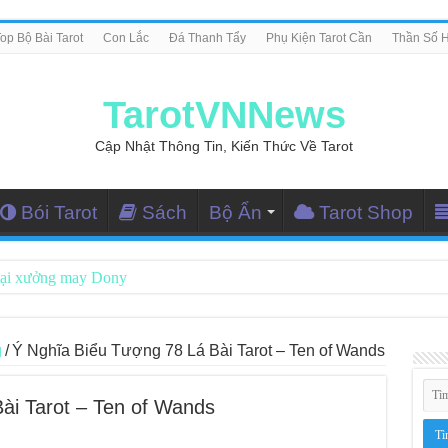
op Bộ Bài Tarot
Con Lắc
Đá Thanh Tẩy
Phụ Kiện Tarot Cần
Thần Số 
TarotVNNews
Cập Nhật Thông Tin, Kiến Thức Về Tarot
Bói Tarot
Sách
Bộ Ẩn
Tarot Shop
tại xưởng may Dony
ng Dẫn Đọc Bài Tarot Bằng Tiếng Việt
i Nghiệm Kết Nối Với Thế Giới Tâm Linh
g
/
Ý Nghĩa Biểu Tượng 78 Lá Bài Tarot – Ten of Wands
iều Tarot Reader Nhưng Không Thấy Thỏa Mãn?
ài Tarot – Ten of Wands
le – Lá Số 70: Heaven
le – Lá Số 69: Contemplation