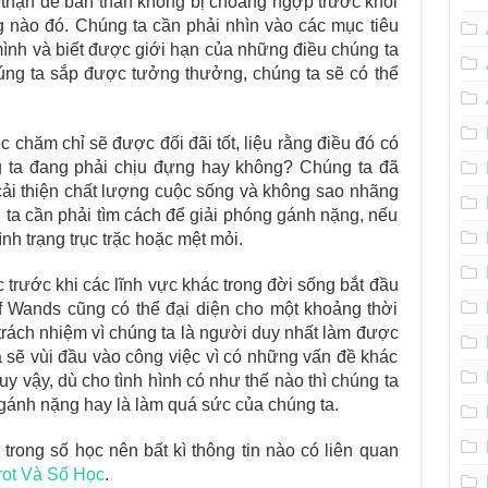
n thận để bản thân không bị choáng ngợp trước khối
 nào đó. Chúng ta cần phải nhìn vào các mục tiêu
 mình và biết được giới hạn của những điều chúng ta
úng ta sắp được tưởng thưởng, chúng ta sẽ có thể
 chăm chỉ sẽ được đối đãi tốt, liệu rằng điều đó có
 ta đang phải chịu đựng hay không? Chúng ta đã
 cải thiện chất lượng cuộc sống và không sao nhãng
 ta cần phải tìm cách để giải phóng gánh nặng, nếu
h trạng trục trặc hoặc mệt mỏi.
 trước khi các lĩnh vực khác trong đời sống bắt đầu
f Wands cũng có thể đại diện cho một khoảng thời
 trách nhiệm vì chúng ta là người duy nhất làm được
 sẽ vùi đầu vào công việc vì có những vấn đề khác
y vậy, dù cho tình hình có như thế nào thì chúng ta
gánh nặng hay là làm quá sức của chúng ta.
rong số học nên bất kì thông tin nào có liên quan
rot Và Số Học
.