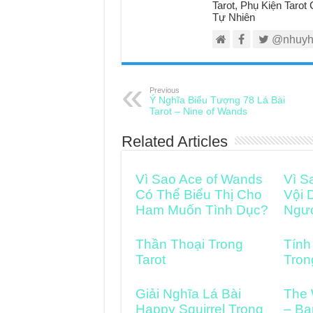
Tarot, Phụ Kiện Taro
Tự Nhiên
@nhuyh
Previous
Ý Nghĩa Biểu Tượng 78 Lá Bài
Tarot – Nine of Wands
Related Articles
Vì Sao Ace of Wands
Vì S
Có Thể Biểu Thị Cho
Vội 
Ham Muốn Tình Dục?
Ngư
Thần Thoại Trong
Tính
Tarot
Tron
Giải Nghĩa Lá Bài
The 
Happy Squirrel Trong
– Bạ