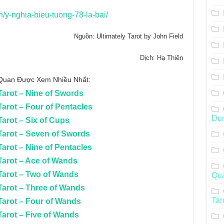
.vn/y-nghia-bieu-tuong-78-la-bai/
Nguồn: Ultimately Tarot by John Field
Dịch: Hạ Thiên
n Quan Được Xem Nhiều Nhất:
arot – Nine of Swords
arot – Four of Pentacles
Dụ
arot – Six of Cups
Tarot – Seven of Swords
arot – Nine of Pentacles
Tarot – Ace of Wands
Tarot – Two of Wands
Qu
Tarot – Three of Wands
Tar
Tarot – Four of Wands
arot – Five of Wands