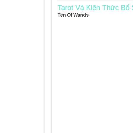
Tarot Và Kiến Thức Bổ
Journey Of Love Orac
Ten Of Wands
Journey Of Love Ora
Journey Of Love Orac
Journey Of Love Orac