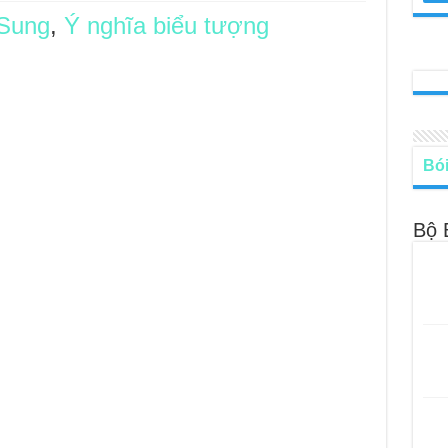
 Sung
,
Ý nghĩa biểu tượng
le – Lá Số 68: Drop Into Your Heart
cle – Lá Số 67: The Swan
le – Lá Số 66: Coming Together
le – Lá Số 65: The Breaking
Bói
Bộ 