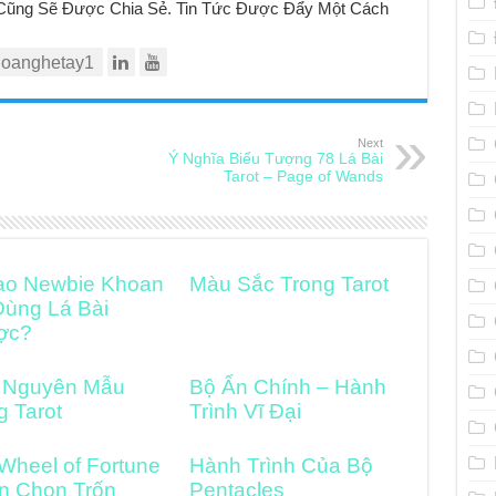
t Cũng Sẽ Được Chia Sẻ. Tin Tức Được Đẩy Một Cách
oanghetay1
Next
Ý Nghĩa Biểu Tượng 78 Lá Bài
Tarot – Page of Wands
ao Newbie Khoan
Màu Sắc Trong Tarot
Dùng Lá Bài
ợc?
 Nguyên Mẫu
Bộ Ẩn Chính – Hành
g Tarot
Trình Vĩ Đại
Wheel of Fortune
Hành Trình Của Bộ
n Chọn Trốn
Pentacles