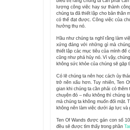
biểu thị rằng chúng ta cần phải cẩ
lượng công việc hay sự thành công
chúng ta đã thiết lập cho bản thân
có thể đạt được. Công việc của ch
hưởng thụ nó.
Hầu như chúng ta nghĩ rằng làm việc
xứng đáng với những gì mà chúng
thiết lập các mục tiêu của mình để
cũng như phá hủy nó. Vì vậy, chúng
không sức khỏe của chúng sẽ gặp tìn
Có lẽ chúng ta nên học cách ủy thác
trở nên xấu hơn. Tuy nhiên, Ten O
gian khi chúng ta cần phải có thêm
chuyện đó – nếu không thì chúng ta
mà chúng ta không muốn đối mặt. Tu
không nên làm việc dưới áp lực và 
Ten Of Wands được gán con số 10 t
đều sẽ được tìm thấy trong phần
Ta