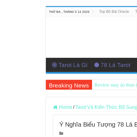
Top Bộ Bài Oracle
T
THỨ BA , THÁNG 5 12 2026
Tarot Là Gì
78 Lá Tarot
Breaking News
Review may áo thun 
Top 5 Cuốn Sách Hướ
Konxari Cards – Trả
Home
/
Tarot Và Kiến Thức Bổ Sun
Querent Tìm Đến Nh
Ý Nghĩa Biểu Tượng 78 Lá B
Journey Of Love Orac
Journey Of Love Orac