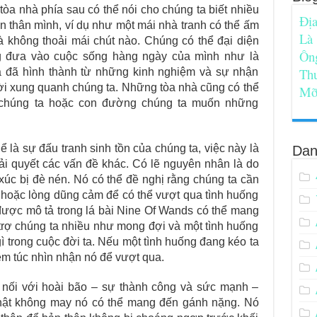
tòa nhà phía sau có thể nói cho chúng ta biết nhiều
Địa
n thân mình, ví dụ như một mái nhà tranh có thể ấm
Là
à không thoải mái chút nào. Chúng có thể đại diện
Ôn
g đưa vào cuộc sống hàng ngày của mình như là
Th
ta đã hình thành từ những kinh nghiệm và sự nhận
ời xung quanh chúng ta. Những tòa nhà cũng có thể
Mỡ
h chúng ta hoặc con đường chúng ta muốn những
 là sự đấu tranh sinh tồn của chúng ta, việc này là
Dan
ải quyết các vấn đề khác. Có lẽ nguyên nhân là do
xúc bị đè nén. Nó có thể đề nghị rằng chúng ta cần
 hoặc lòng dũng cảm để có thể vượt qua tình huống
ược mô tả trong lá bài Nine Of Wands có thể mang
trợ chúng ta nhiều như mong đợi và một tình huống
gì trong cuộc đời ta. Nếu một tình huống đang kéo ta
êm túc nhìn nhận nó để vượt qua.
 nối với hoài bão – sự thành công và sức mạnh –
thật không may nó có thể mang đến gánh nặng. Nó