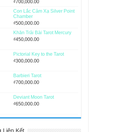
₫
700,000.00
Con Lắc Cảm Xạ Silver Point
Chamber
₫
500,000.00
Khăn Trải Bài Tarot Mercury
₫
450,000.00
Pictorial Key to the Tarot
₫
300,000.00
Barbieri Tarot
₫
700,000.00
Deviant Moon Tarot
₫
650,000.00
g Liên Kết