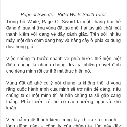
Page of Swords – Rider Waite Smith Tarot
Trong bộ Waite, Page Of Sword là một chàng trai trẻ
đang đi qua những vùng đất gồ ghề, hai tay giữ chặt một
thanh kiếm với dáng vẻ đầy cảnh giác. Trên trời nhiều
mây, một đàn chim đang bay và hàng cây ở phía xa đung
đưa trong gió.
Việc chúng ta bước nhanh về phía trước thể hiện một
điều: chúng ta nhanh chóng đưa ra những quyết định
cho riêng mình rồi cứ thế mà thực hiện nó.
Vùng đất gồ ghề có ý nói chúng ta không thể kì vọng
rằng cuộc hành trình của mình sẽ trở nên dễ dàng, nếu
chúng ta đi một mình thì ắt hẳn chúng ta sẽ gặp căng
thẳng. Phía trước có thể có các chướng ngại và khó
khăn.
Việc nắm giữ thanh kiếm trong tay chỉ ra sức mạnh –
lòng dũng cảm – công lý của chúng ta, lúc này đây