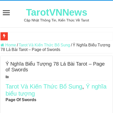
TarotVNNews
Cập Nhật Thông Tin, Kiến Thức Về Tarot
Review may áo thun tại xưởng may Dony
Home
/
Tarot Và Kiến Thức Bổ Sung
/
Ý Nghĩa Biểu Tượng
78 Lá Bài Tarot – Page of Swords
Top 5 Cuốn Sách Hướng Dẫn Đọc Bài Tarot Bằng Tiếng Việt
Konxari Cards – Trải Nghiệm Kết Nối Với Thế Giới Tâm Linh
Ý Nghĩa Biểu Tượng 78 Lá Bài Tarot – Page
of Swords
Querent Tìm Đến Nhiều Tarot Reader Nhưng Không Thấy Thỏa Mã
Journey Of Love Oracle – Lá Số 70: Heaven
Tarot Và Kiến Thức Bổ Sung
,
Ý nghĩa
Journey Of Love Oracle – Lá Số 69: Contemplation
biểu tượng
Journey Of Love Oracle – Lá Số 68: Drop Into Your Heart
Page Of Swords
Journey Of Love Oracle – Lá Số 67: The Swan