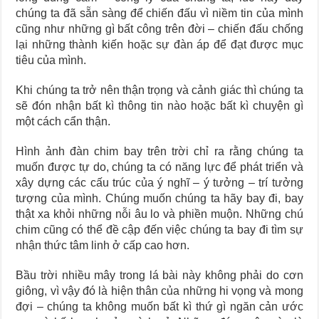
chúng ta đã sẵn sàng để chiến đấu vì niềm tin của mình
cũng như những gì bất công trên đời – chiến đấu chống
lại những thành kiến hoặc sự đàn áp để đạt được mục
tiêu của mình.
Khi chúng ta trở nên thận trọng và cảnh giác thì chúng ta
sẽ đón nhận bất kì thông tin nào hoặc bất kì chuyện gì
một cách cẩn thận.
Hình ảnh đàn chim bay trên trời chỉ ra rằng chúng ta
muốn được tự do, chúng ta có năng lực để phát triển và
xây dựng các cấu trúc của ý nghĩ – ý tưởng – trí tưởng
tượng của mình. Chúng muốn chúng ta hãy bay đi, bay
thật xa khỏi những nỗi âu lo và phiền muộn. Những chú
chim cũng có thể đề cập đến việc chúng ta bay đi tìm sự
nhận thức tâm linh ở cấp cao hơn.
Bầu trời nhiều mây trong lá bài này không phải do cơn
giông, vì vậy đó là hiện thân của những hi vọng và mong
đợi – chúng ta không muốn bất kì thứ gì ngăn cản ước