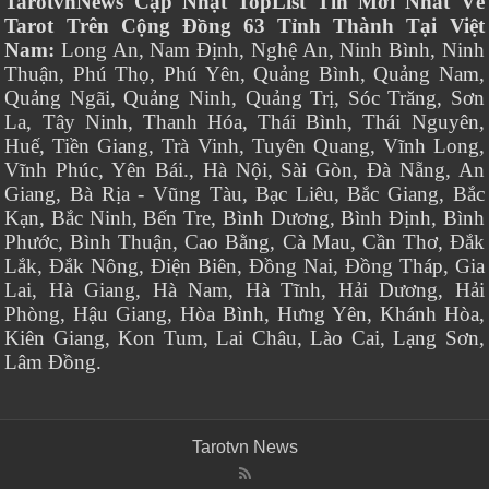
TarotvnNews Cập Nhật TopList Tin Mới Nhất Về
Tarot Trên Cộng Đồng 63 Tỉnh Thành Tại Việt
Nam:
Long An, Nam Định, Nghệ An, Ninh Bình, Ninh
Thuận, Phú Thọ, Phú Yên, Quảng Bình, Quảng Nam,
Quảng Ngãi, Quảng Ninh, Quảng Trị, Sóc Trăng, Sơn
La, Tây Ninh, Thanh Hóa, Thái Bình, Thái Nguyên,
Huế, Tiền Giang, Trà Vinh, Tuyên Quang, Vĩnh Long,
Vĩnh Phúc, Yên Bái., Hà Nội, Sài Gòn, Đà Nẵng, An
Giang, Bà Rịa - Vũng Tàu, Bạc Liêu, Bắc Giang, Bắc
Kạn, Bắc Ninh, Bến Tre, Bình Dương, Bình Định, Bình
Phước, Bình Thuận, Cao Bằng, Cà Mau, Cần Thơ, Đắk
Lắk, Đắk Nông, Điện Biên, Đồng Nai, Đồng Tháp, Gia
Lai, Hà Giang, Hà Nam, Hà Tĩnh, Hải Dương, Hải
Phòng, Hậu Giang, Hòa Bình, Hưng Yên, Khánh Hòa,
Kiên Giang, Kon Tum, Lai Châu, Lào Cai, Lạng Sơn,
Lâm Đồng.
Tarotvn News