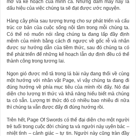
mơ và kế hoạch của mình cả. Những đám mây này là
dấu hiệu của việc chúng ta sẽ đạt được ước nguyện.
Hàng cây phía sau tượng trưng cho sự phát triển và cấu
trúc cơ bản của cuộc sống nội tâm trong mỗi chúng ta.
Có thể nó muốn nói rằng chúng ta đang lấp đầy định
mệnh của mình bằng cách đi ngược về gốc rễ và nhận
được sự hướng dẫn của tiềm thức, sau đó chúng ta có
thể phát triển để những kế hoạch lẫn dự định đều có thể
thành công trong tương lai.
Ngọn gió được mô tả trong lá bài này đang thổi về cùng
một hướng với nhân vật Page, vì vậy chúng ta đang đi
đúng hướng về phía mục tiêu của mình rồi đấy. Nó đại
diện cho lượng tri thức và khả năng hiểu biết mà chúng
ta có sẵn. Lượng tri thức đó có nhiều bao nhiêu đi nữa
thì chúng ta vẫn được đẩy đi đúng hướng rồi.
Trên hết, Page Of Swords có thể đại diện cho một người
trẻ tuổi trong cuộc đời chúng ta và người này uyên bác –
nhiệt tình – cảnh giác – tự tin. Người này cũng tràn đầy