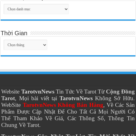
Thời Gian
Thời
Gian
Website
TarotvnNews
Tin Tức Về Tarot Từ
Cộng Đồng
Tarot
, Mọi bài viết tại
TarotvnNews
Không Sở Hữu.
WebSite
TarotvnNews Không Bán Hàng
, Về Các Sản
Phẩm Được Cập Nhật Để Cho Tất Cả Mọi Người Có
Thể Tham Khảo Về Giá, Các Thông Số, Thông Tin
Chung Về Tarot.