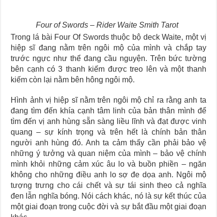
Four of Swords – Rider Waite Smith Tarot
Trong lá bài Four Of Swords thuộc bộ deck Waite, một vị
hiệp sĩ đang nằm trên ngôi mộ của mình và chắp tay
trước ngực như thể đang cầu nguyện. Trên bức tường
bên cạnh có 3 thanh kiếm được treo lên và một thanh
kiếm còn lại nằm bên hông ngôi mộ.
Hình ảnh vị hiệp sĩ nằm trên ngôi mộ chỉ ra rằng anh ta
đang tìm đến khía cạnh tâm linh của bản thân mình để
tìm đến vị anh hùng sẵn sàng liều lĩnh và đạt được vinh
quang – sự kính trọng và trên hết là chính bản thân
người anh hùng đó. Anh ta cảm thấy cần phải bảo vệ
những ý tưởng và quan niệm của mình – bảo vệ chính
mình khỏi những cảm xúc âu lo và buồn phiền – ngăn
không cho những điều anh lo sợ đe dọa anh. Ngôi mộ
tượng trưng cho cái chết và sự tái sinh theo cả nghĩa
đen lẫn nghĩa bóng. Nói cách khác, nó là sự kết thúc của
một giai đoạn trong cuộc đời và sự bắt đầu một giai đoạn