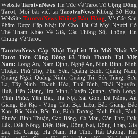
Website
TarotvnNews
Tin Tức Về Tarot Từ
Cộng Đồng
Tarot
, Mọi bài viết tại
TarotvnNews
Không Sở Hữu.
WebSite
TarotvnNews Không Bán Hàng
, Về Các Sản
Phẩm Được Cập Nhật Để Cho Tất Cả Mọi Người Có
Thể Tham Khảo Về Giá, Các Thông Số, Thông Tin
Chung Về Tarot.
TarotvnNews Cập Nhật TopList Tin Mới Nhất Về
Tarot Trên Cộng Đồng 63 Tỉnh Thành Tại Việt
Nam:
Long An, Nam Định, Nghệ An, Ninh Bình, Ninh
Thuận, Phú Thọ, Phú Yên, Quảng Bình, Quảng Nam,
Quảng Ngãi, Quảng Ninh, Quảng Trị, Sóc Trăng, Sơn
La, Tây Ninh, Thanh Hóa, Thái Bình, Thái Nguyên,
Huế, Tiền Giang, Trà Vinh, Tuyên Quang, Vĩnh Long,
Vĩnh Phúc, Yên Bái., Hà Nội, Sài Gòn, Đà Nẵng, An
Giang, Bà Rịa - Vũng Tàu, Bạc Liêu, Bắc Giang, Bắc
Kạn, Bắc Ninh, Bến Tre, Bình Dương, Bình Định, Bình
Phước, Bình Thuận, Cao Bằng, Cà Mau, Cần Thơ, Đắk
Lắk, Đắk Nông, Điện Biên, Đồng Nai, Đồng Tháp, Gia
Lai, Hà Giang, Hà Nam, Hà Tĩnh, Hải Dương, Hải