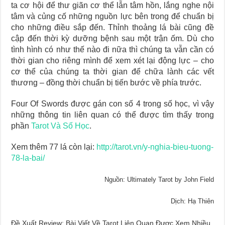
ta cơ hội để thư giãn cơ thể lẫn tâm hồn, lắng nghe nội
tâm và củng cố những nguồn lực bên trong để chuẩn bị
cho những điều sắp đến. Thỉnh thoảng lá bài cũng đề
cập đến thời kỳ dưỡng bệnh sau một trận ốm. Dù cho
tình hình có như thế nào đi nữa thì chúng ta vẫn cần có
thời gian cho riêng mình để xem xét lại động lực – cho
cơ thể của chúng ta thời gian để chữa lành các vết
thương – đồng thời chuẩn bị tiến bước về phía trước.
Four Of Swords được gán con số 4 trong số học, vì vậy
những thông tin liên quan có thể được tìm thấy trong
phần
Tarot Và Số Học
.
Xem thêm 77 lá còn lại:
http://tarot.vn/y-nghia-bieu-tuong-
78-la-bai/
Nguồn: Ultimately Tarot by John Field
Dịch: Hạ Thiên
Đề Xuất Review: Bài Viết Về Tarot Liên Quan Được Xem Nhiều