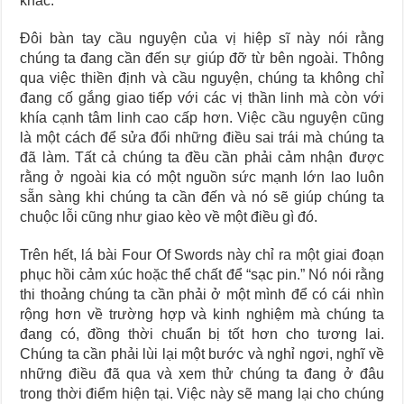
khác.
Đôi bàn tay cầu nguyện của vị hiệp sĩ này nói rằng
chúng ta đang cần đến sự giúp đỡ từ bên ngoài. Thông
qua việc thiền định và cầu nguyện, chúng ta không chỉ
đang cố gắng giao tiếp với các vị thần linh mà còn với
khía cạnh tâm linh cao cấp hơn. Việc cầu nguyện cũng
là một cách để sửa đổi những điều sai trái mà chúng ta
đã làm. Tất cả chúng ta đều cần phải cảm nhận được
rằng ở ngoài kia có một nguồn sức mạnh lớn lao luôn
sẵn sàng khi chúng ta cần đến và nó sẽ giúp chúng ta
chuộc lỗi cũng như giao kèo về một điều gì đó.
Trên hết, lá bài Four Of Swords này chỉ ra một giai đoạn
phục hồi cảm xúc hoặc thể chất để “sạc pin.” Nó nói rằng
thi thoảng chúng ta cần phải ở một mình để có cái nhìn
rộng hơn về trường hợp và kinh nghiệm mà chúng ta
đang có, đồng thời chuẩn bị tốt hơn cho tương lai.
Chúng ta cần phải lùi lại một bước và nghỉ ngơi, nghĩ về
những điều đã qua và xem thử chúng ta đang ở đâu
trong thời điểm hiện tại. Việc này sẽ mang lại cho chúng