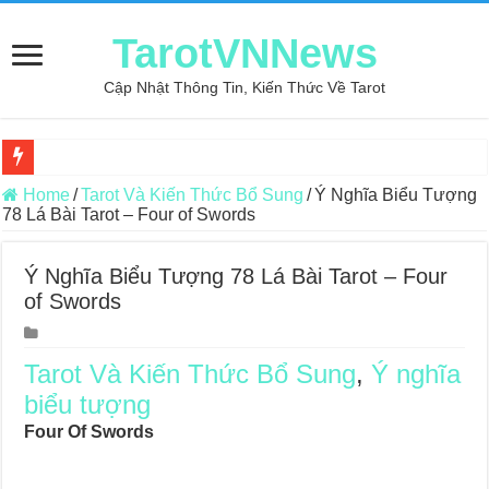
TarotVNNews
Cập Nhật Thông Tin, Kiến Thức Về Tarot
Review may áo thun tại xưởng may Dony
Home
/
Tarot Và Kiến Thức Bổ Sung
/
Ý Nghĩa Biểu Tượng
78 Lá Bài Tarot – Four of Swords
Top 5 Cuốn Sách Hướng Dẫn Đọc Bài Tarot Bằng Tiếng Việt
Konxari Cards – Trải Nghiệm Kết Nối Với Thế Giới Tâm Linh
Ý Nghĩa Biểu Tượng 78 Lá Bài Tarot – Four
of Swords
Querent Tìm Đến Nhiều Tarot Reader Nhưng Không Thấy Thỏa Mã
Journey Of Love Oracle – Lá Số 70: Heaven
Tarot Và Kiến Thức Bổ Sung
,
Ý nghĩa
Journey Of Love Oracle – Lá Số 69: Contemplation
biểu tượng
Journey Of Love Oracle – Lá Số 68: Drop Into Your Heart
Four Of Swords
Journey Of Love Oracle – Lá Số 67: The Swan