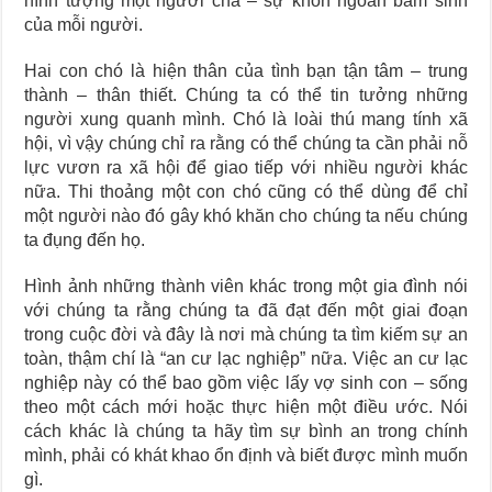
hình tượng một người cha – sự khôn ngoan bẩm sinh
của mỗi người.
Hai con chó là hiện thân của tình bạn tận tâm – trung
thành – thân thiết. Chúng ta có thể tin tưởng những
người xung quanh mình. Chó là loài thú mang tính xã
hội, vì vậy chúng chỉ ra rằng có thể chúng ta cần phải nỗ
lực vươn ra xã hội để giao tiếp với nhiều người khác
nữa. Thi thoảng một con chó cũng có thể dùng để chỉ
một người nào đó gây khó khăn cho chúng ta nếu chúng
ta đụng đến họ.
Hình ảnh những thành viên khác trong một gia đình nói
với chúng ta rằng chúng ta đã đạt đến một giai đoạn
trong cuộc đời và đây là nơi mà chúng ta tìm kiếm sự an
toàn, thậm chí là “an cư lạc nghiệp” nữa. Việc an cư lạc
nghiệp này có thể bao gồm việc lấy vợ sinh con – sống
theo một cách mới hoặc thực hiện một điều ước. Nói
cách khác là chúng ta hãy tìm sự bình an trong chính
mình, phải có khát khao ổn định và biết được mình muốn
gì.