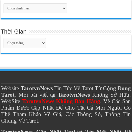
Thời Gian
Thời
Gian
Website
TarotvnNews
Tin Tức Về Tarot Từ
Cộng Đồng
Tarot
, Mọi bài viết tại
TarotvnNews
Không Sở Hữu.
WebSite
TarotvnNews Không Bán Hàng
, Về Các Sản
Phẩm Được Cập Nhật Để Cho Tất Cả Mọi Người Có
Thể Tham Khảo Về Giá, Các Thông Số, Thông Tin
Chung Về Tarot.
TarotvnNews Cập Nhật TopList Tin Mới Nhất Về