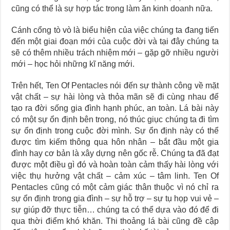
cũng có thể là sự hợp tác trong làm ăn kinh doanh nữa.
Cánh cổng tò vò là biểu hiện của việc chúng ta đang tiến
đến một giai đoạn mới của cuộc đời và tại đây chúng ta
sẽ có thêm nhiều trách nhiệm mới – gặp gỡ nhiều người
mới – học hỏi những kĩ năng mới.
Trên hết, Ten Of Pentacles nói đến sự thành công về mặt
vật chất – sự hài lòng và thỏa mãn sẽ đi cùng nhau để
tạo ra đời sống gia đình hạnh phúc, an toàn. Lá bài này
có một sự ổn định bên trong, nó thúc giục chúng ta đi tìm
sự ổn định trong cuộc đời mình. Sự ổn định này có thể
được tìm kiếm thông qua hôn nhân – bắt đầu một gia
đình hay cơ bản là xây dựng nên gốc rễ. Chúng ta đã đạt
được một điều gì đó và hoàn toàn cảm thấy hài lòng với
việc thụ hưởng vật chất – cảm xúc – tâm linh. Ten Of
Pentacles cũng có một cảm giác thân thuộc vì nó chỉ ra
sự ổn định trong gia đình – sự hỗ trợ – sự tụ họp vui vẻ –
sự giúp đỡ thực tiễn… chúng ta có thể dựa vào đó để đi
qua thời điểm khó khăn. Thi thoảng lá bài cũng đề cập