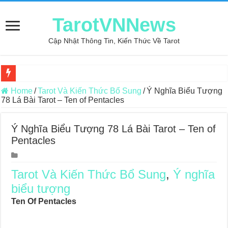
TarotVNNews
Cập Nhật Thông Tin, Kiến Thức Về Tarot
Review may áo thun tại xưởng may Dony
Home
/
Tarot Và Kiến Thức Bổ Sung
/
Ý Nghĩa Biểu Tượng
78 Lá Bài Tarot – Ten of Pentacles
Top 5 Cuốn Sách Hướng Dẫn Đọc Bài Tarot Bằng Tiếng Việt
Konxari Cards – Trải Nghiệm Kết Nối Với Thế Giới Tâm Linh
Ý Nghĩa Biểu Tượng 78 Lá Bài Tarot – Ten of
Pentacles
Querent Tìm Đến Nhiều Tarot Reader Nhưng Không Thấy Thỏa Mã
Journey Of Love Oracle – Lá Số 70: Heaven
Tarot Và Kiến Thức Bổ Sung
,
Ý nghĩa
Journey Of Love Oracle – Lá Số 69: Contemplation
biểu tượng
Journey Of Love Oracle – Lá Số 68: Drop Into Your Heart
Ten Of Pentacles
Journey Of Love Oracle – Lá Số 67: The Swan